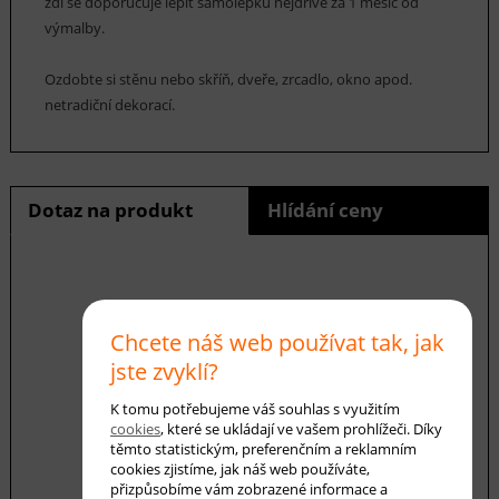
zdi se doporučuje lepit samolepku nejdříve za 1 měsíc od
výmalby.
Ozdobte si stěnu nebo skříň, dveře, zrcadlo, okno apod.
netradiční dekorací.
Dotaz na produkt
Hlídání ceny
E-mail *
Chcete náš web používat tak, jak
jste zvyklí?
Váš dotaz
K tomu potřebujeme váš souhlas s využitím
cookies
, které se ukládají ve vašem prohlížeči. Díky
těmto statistickým, preferenčním a reklamním
cookies zjistíme, jak náš web používáte,
přizpůsobíme vám zobrazené informace a