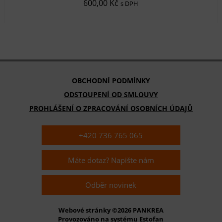
600,00 Kč
s DPH
OBCHODNÍ PODMÍNKY
ODSTOUPENÍ OD SMLOUVY
PROHLÁŠENÍ O ZPRACOVÁNÍ OSOBNÍCH ÚDAJŮ
+420 736 765 065
Máte dotaz? Napište nám
Odběr novinek
Webové stránky ©2026 PANKREA
Provozováno na systému Estofan