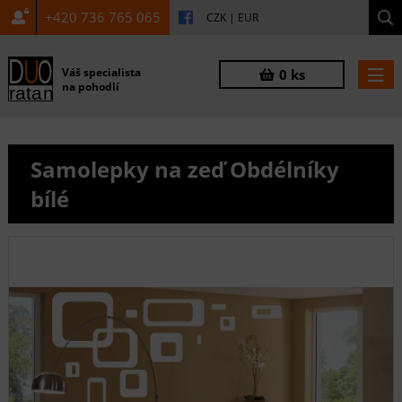
+420 736 765 065
CZK
|
EUR
Váš specialista
0 ks
na pohodlí
Samolepky na zeď Obdélníky
bílé