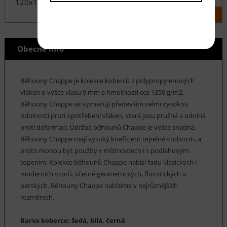
120x170 cm
1 050 Kč
KOUPIT
Obecné info
Běhouny Chappe je kolekce koberců z polypropylenových
vláken o výšce vlasu 9 mm a hmotnosti cca 1350 g/m2.
Běhouny Chappe se vyznačují především velmi vysokou
odolností proti opotřebení vláken, která jsou pružná a odolná
proti deformaci. Údržba běhounů Chappe je velice snadná.
Běhouny Chappe mají vysoký koeficient tepelné vodivosti, a
proto mohou být použity v místnostech i s podlahovým
topením. Kolekce běhounů Chappe nabízí řadu klasických i
moderních vzorů, včetně geometrických, floristických a
perských. Běhouny Chappe nabízíme v nejrůznějších
rozměrech.
Barva koberce: šedá, bílá, černá