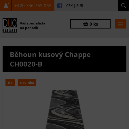
+420 736 765 065
CZK
|
EUR
Váš specialista
0 ks
na pohodlí
Běhoun kusový Chappe
CH0020-B
tip
novinka