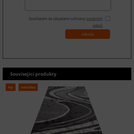
Souhlasím se zásadami ochrany
osobních
údajů
odeslat
Související produkty
tip
novinka