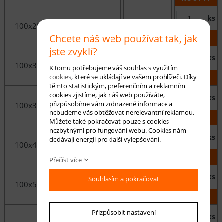
ks
100x250 cm
1 290 Kč
Chcete náš web používat tak, jak
KOUPIT
jste zvyklí?
ks
100x300 cm
1 550 Kč
K tomu potřebujeme váš souhlas s využitím
cookies
, které se ukládají ve vašem prohlížeči. Díky
KOUPIT
těmto statistickým, preferenčním a reklamním
cookies zjistíme, jak náš web používáte,
ks
přizpůsobíme vám zobrazené informace a
100x350 cm
1 810 Kč
nebudeme vás obtěžovat nerelevantní reklamou.
KOUPIT
Můžete také pokračovat pouze s cookies
nezbytnými pro fungování webu. Cookies nám
ks
dodávají energii pro další vylepšování.
100x400 cm
2 060 Kč
KOUPIT
Přečíst více
ks
Souhlasím a pokračovat
100x500 cm
2 580 Kč
KOUPIT
Přizpůsobit nastavení
ks