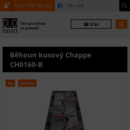
+420 736 765 065
CZK
|
EUR
Váš specialista
0 ks
na pohodlí
Běhoun kusový Chappe
CH0160-B
tip
novinka