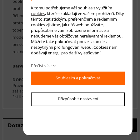
odolností proti opotřebení vláken, která jsou pružná a odolná
K tomu potřebujeme váš souhlas s využitím
proti deformaci. Údržba běhounů Chappe je velice snadná.
cookies
, které se ukládají ve vašem prohlížeči. Díky
Běhouny Chappe mají vysoký koeficient tepelné vodivosti, a
těmto statistickým, preferenčním a reklamním
proto mohou být použity v místnostech i s podlahovým
cookies zjistíme, jak náš web používáte,
topením. Kolekce běhounů Chappe nabízí řadu klasických i
přizpůsobíme vám zobrazené informace a
nebudeme vás obtěžovat nerelevantní reklamou.
moderních vzorů, včetně geometrických, floristických a
Můžete také pokračovat pouze s cookies
perských. Běhouny Chappe nabízíme v nejrůznějších
nezbytnými pro fungování webu. Cookies nám
rozměrech.
dodávají energii pro další vylepšování.
Přečíst více
Barva koberce: šedá, černá, červená, bílá
Souhlasím a pokračovat
DOPORUČENÁ ÚDRŽBA:
Pravidelné vysávání nečistot z koberce, aby se zabránilo jejich
zašlapání do koberce. Cca jednou za 12-18 měsíců je možné
čistit šamponováním.
Přizpůsobit nastavení
Dotaz na produkt
Hlídání ceny