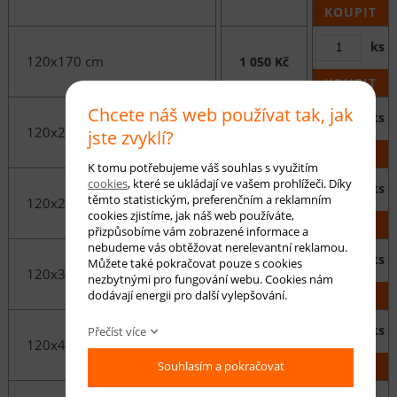
KOUPIT
ks
120x170 cm
1 050 Kč
KOUPIT
Chcete náš web používat tak, jak
ks
120x200 cm
1 240 Kč
jste zvyklí?
KOUPIT
K tomu potřebujeme váš souhlas s využitím
cookies
, které se ukládají ve vašem prohlížeči. Díky
ks
těmto statistickým, preferenčním a reklamním
120x250 cm
1 550 Kč
cookies zjistíme, jak náš web používáte,
KOUPIT
přizpůsobíme vám zobrazené informace a
nebudeme vás obtěžovat nerelevantní reklamou.
ks
Můžete také pokračovat pouze s cookies
120x300 cm
1 860 Kč
nezbytnými pro fungování webu. Cookies nám
KOUPIT
dodávají energii pro další vylepšování.
ks
Přečíst více
120x400 cm
2 480 Kč
KOUPIT
Souhlasím a pokračovat