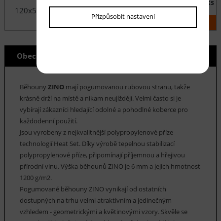
ks
120x500 cm
3 090 Kč
Přizpůsobit nastavení
KOUPIT
Obecné info
Běhouny
ZINO
mají pogumovanou rubovou stranu, takže
krásně drží na místě a nikam neujíždějí. Velmi často si je
vybírají zákazníci hledající odolné a pohodlné koberce pro
každodenní použití.
Jsou vyrobeny z nejkvalitnější polypropylenové příze
technologií Heat Set. Díky výrobě tepelnou stabilizací
polypropylenové příze, připomínají příjemnou a hřejivou
přírodní vlnu. Výška běhounů ZINO je 6 mm a jejich hmotnost
1200 g/m2.
Pogumované běhouny ZINO vynikají od ostatních
dostupných na trhu velmi atraktivním a jedinečným
vzhledem - geometrickými a květinovými vzory. Skvěle se