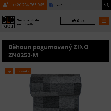
+420 736 765 065
CZK
|
EUR
Váš specialista
0 ks
na pohodlí
Běhoun pogumovaný ZINO
ZN0250-M
tip
novinka