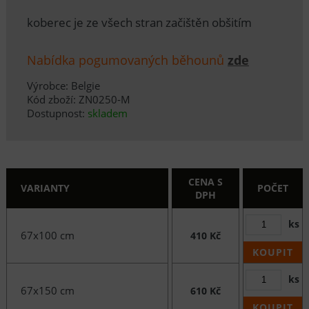
koberec je ze všech stran začištěn obšitím
Nabídka pogumovaných běhounů
zde
Výrobce: Belgie
Kód zboží: ZN0250-M
Dostupnost:
skladem
CENA S
VARIANTY
POČET
DPH
ks
67x100 cm
410 Kč
KOUPIT
ks
67x150 cm
610 Kč
KOUPIT