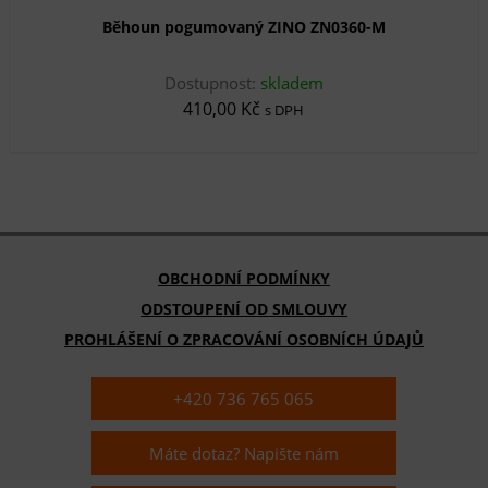
Běhoun pogumovaný ZINO ZN0360-M
Dostupnost:
skladem
410,00 Kč
s DPH
OBCHODNÍ PODMÍNKY
ODSTOUPENÍ OD SMLOUVY
PROHLÁŠENÍ O ZPRACOVÁNÍ OSOBNÍCH ÚDAJŮ
+420 736 765 065
Máte dotaz? Napište nám