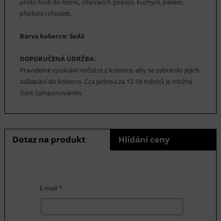
proto hodí do ložnic, obývacích pokojů, kuchyní, jídelen,
předsíní i chodeb.
Barva koberce: šedá
DOPORUČENÁ ÚDRŽBA:
Pravidelné vysávání nečistot z koberce, aby se zabránilo jejich
zašlapání do koberce. Cca jednou za 12-18 měsíců je možné
čistit šamponováním.
Dotaz na produkt
Hlídání ceny
E-mail *