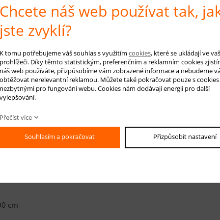
Chcete náš web používat tak, ja
jste zvyklí?
00 cm
K tomu potřebujeme váš souhlas s využitím
cookies
, které se ukládají ve v
prohlížeči. Díky těmto statistickým, preferenčním a reklamním cookies zjistí
náš web používáte, přizpůsobíme vám zobrazené informace a nebudeme v
50 cm
obtěžovat nerelevantní reklamou. Můžete také pokračovat pouze s cookies
nezbytnými pro fungování webu. Cookies nám dodávají energii pro další
vylepšování.
Přečíst více
00 cm
Souhlasím a pokračovat
Přizpůsobit nastavení
50 cm
00 cm