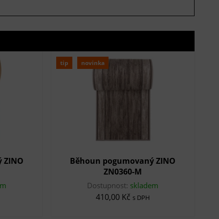
tip
novinka
 ZINO
Běhoun pogumovaný ZINO
ZN0360-M
em
Dostupnost:
skladem
410,00 Kč
s DPH