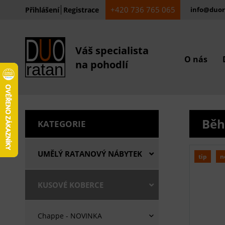
+420 736 765 065
Přihlášení
Registrace
info@duor
Váš specialista
O nás
na pohodlí
Běh
KATEGORIE
UMĚLÝ RATANOVÝ NÁBYTEK
tip
n
KUSOVÉ KOBERCE
Chappe - NOVINKA