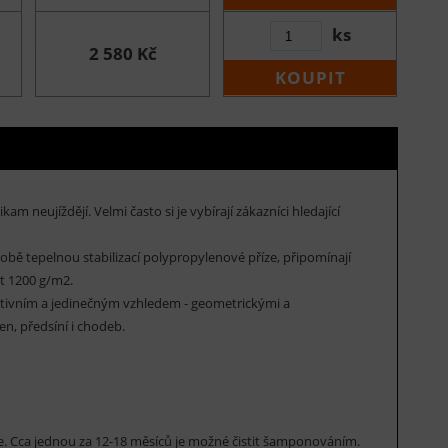
ks
2 580 Kč
KOUPIT
 neujíždějí. Velmi často si je vybírají zákazníci hledající
robě tepelnou stabilizací polypropylenové příze, připomínají
t 1200 g/m2.
tivním a jedinečným vzhledem - geometrickými a
en, předsíní i chodeb.
rce. Cca jednou za 12-18 měsíců je možné čistit šamponováním.