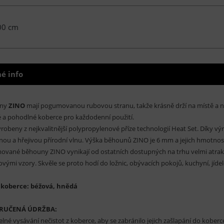
00 cm
é info
uny
ZINO
mají pogumovanou rubovou stranu, takže krásně drží na místě a nikam
 a pohodlné koberce pro každodenní použití.
yrobeny z nejkvalitnější polypropylenové příze technologií Heat Set. Díky vý
nou a hřejivou přírodní vlnu. Výška běhounů ZINO je 6 mm a jejich hmotnos
vané běhouny ZINO vynikají od ostatních dostupných na trhu velmi atrak
ovými vzory. Skvěle se proto hodí do ložnic, obývacích pokojů, kuchyní, jídel
 koberce: béžová, hnědá
RUČENÁ ÚDRŽBA:
elné vysávání nečistot z koberce, aby se zabránilo jejich zašlapání do kobe