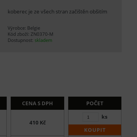
koberec je ze všech stran začištěn obšitím
Výrobce: Belgie
Kód zboží: ZN0370-M
Dostupnost:
skladem
CENA S DPH
POČET
ks
410 Kč
KOUPIT