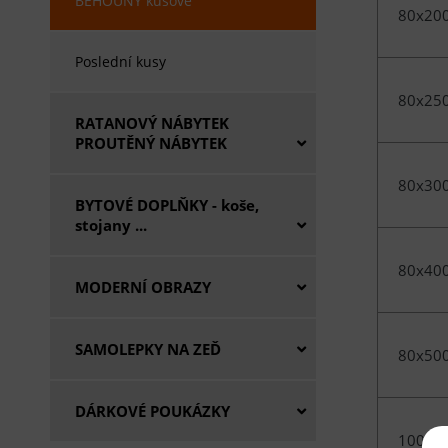
BĚHOUNY kusové
80x20
Poslední kusy
80x25
RATANOVÝ NÁBYTEK
PROUTĚNÝ NÁBYTEK
80x30
BYTOVÉ DOPLŇKY - koše,
stojany ...
80x40
MODERNÍ OBRAZY
SAMOLEPKY NA ZEĎ
80x50
DÁRKOVÉ POUKÁZKY
100x1