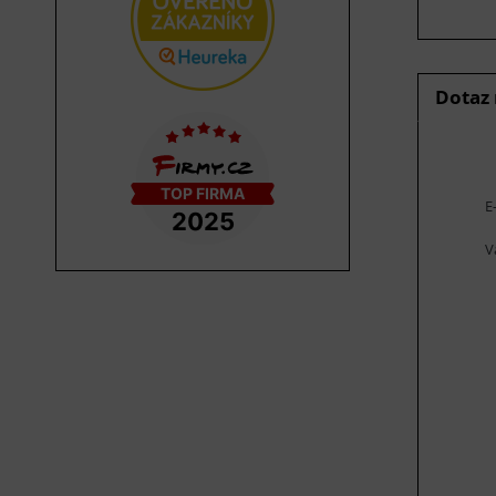
Dotaz
E
V