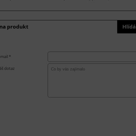
 na produkt
Hlídá
-mail *
áš dotaz