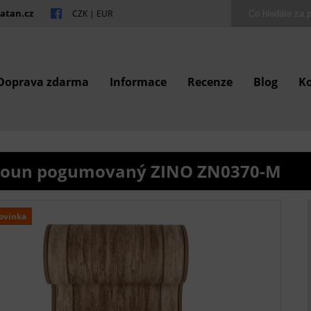
atan.cz
CZK
|
EUR
Doprava zdarma
Informace
Recenze
Blog
K
oun pogumovaný ZINO ZN0370-M
ovinka