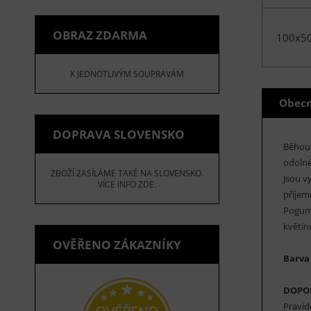
OBRAZ ZDARMA
100x5
K JEDNOTLIVÝM SOUPRAVÁM
Obecn
DOPRAVA SLOVENSKO
Běho
odolné
ZBOŽÍ ZASÍLÁME TAKÉ NA SLOVENSKO.
Jsou v
VÍCE INFO ZDE.
příjem
Pogumo
květin
OVĚŘENO ZÁKAZNÍKY
Barva
DOPO
Pravid