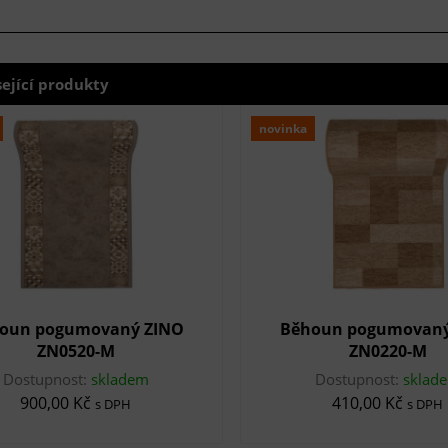
sející produkty
novinka
oun pogumovaný ZINO
Běhoun pogumovaný
ZN0520-M
ZN0220-M
Dostupnost:
skladem
Dostupnost:
sklad
900,00 Kč
410,00 Kč
s DPH
s DPH