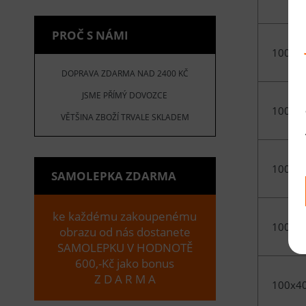
PROČ S NÁMI
100x2
DOPRAVA ZDARMA NAD 2400 KČ
JSME PŘÍMÝ DOVOZCE
100x2
VĚTŠINA ZBOŽÍ TRVALE SKLADEM
100x3
SAMOLEPKA ZDARMA
ke každému zakoupenému
100x3
obrazu od nás dostanete
SAMOLEPKU V HODNOTĚ
600,-Kč jako bonus
Z D A R M A
100x4