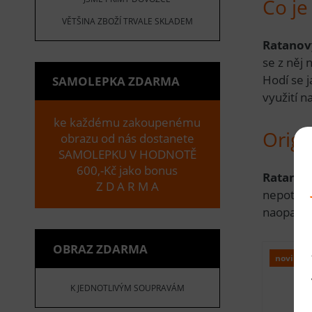
Co je
VĚTŠINA ZBOŽÍ TRVALE SKLADEM
Ratanov
se z něj 
Hodí se j
SAMOLEPKA ZDARMA
využití n
ke každému zakoupenému
Origi
obrazu od nás dostanete
SAMOLEPKU V HODNOTĚ
600,-Kč jako bonus
Ratanov
Z D A R M A
nepotřebu
naopak z
OBRAZ ZDARMA
novinka
K JEDNOTLIVÝM SOUPRAVÁM