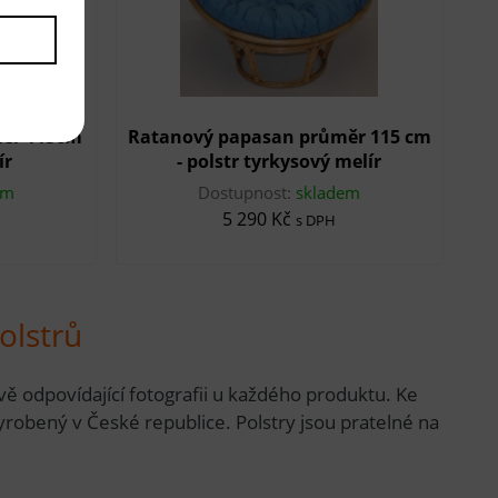
ěr 115cm
Ratanový papasan průměr 115 cm
ír
- polstr tyrkysový melír
em
Dostupnost:
skladem
5 290 Kč
s DPH
olstrů
vě odpovídající fotografii u každého produktu. Ke
robený v České republice. Polstry jsou pratelné na