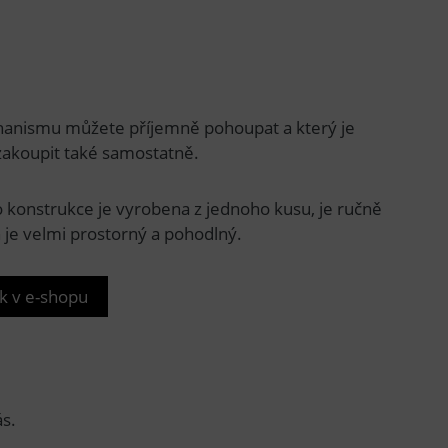
anismu můžete příjemně pohoupat a který je
 zakoupit také samostatně.
o konstrukce je vyrobena z jednoho kusu, je ručně
je velmi prostorný a pohodlný.
k v e-shopu
ás.