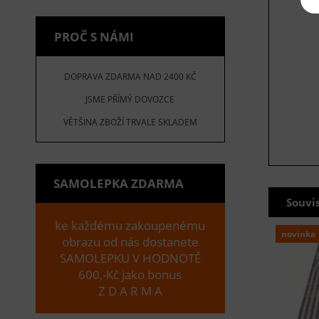
PROČ S NÁMI
DOPRAVA ZDARMA NAD 2400 KČ
JSME PŘÍMÝ DOVOZCE
VĚTŠINA ZBOŽÍ TRVALE SKLADEM
SAMOLEPKA ZDARMA
Souvi
ke každému zakoupenému
novinka
obrazu od nás dostanete
SAMOLEPKU V HODNOTĚ
600,-Kč jako bonus
Z D A R M A