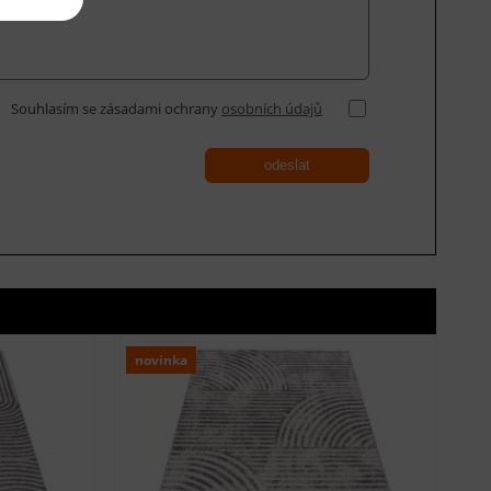
Souhlasím se zásadami ochrany
osobních údajů
odeslat
novinka