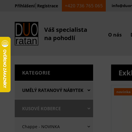
+420 736 765 065
Přihlášení
Registrace
info@duor
Váš specialista
O nás
na pohodlí
Exk
KATEGORIE
UMĚLÝ RATANOVÝ NÁBYTEK
novinka
KUSOVÉ KOBERCE
Chappe - NOVINKA