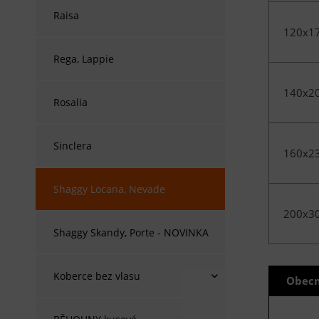
Raisa
120x1
Rega, Lappie
140x2
Rosalia
Sinclera
160x2
Shaggy Locana, Nevade
200x3
Shaggy Skandy, Porte - NOVINKA
Koberce bez vlasu
Obecn