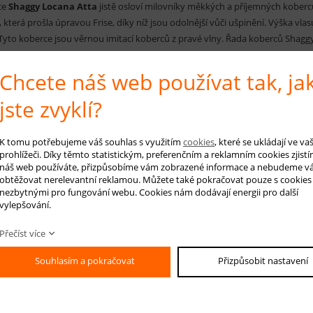
ce
Shaggy
Locana Atta
jistě osloví milovníky měkkých a příjemných kober
, která prošla úpravou Frise, díky níž jsou odolnější vůči ušpinění. Výška vl
Tyto koberce jsou věrnou imitací koberců z pravé vlny. Řada koberců Shag
ními barvami a také zajímavými vzory. Lze je tedy sladit s jakýmkoli interiér
Chcete náš web používat tak, ja
RUČENÁ ÚDRŽBA:
jste zvyklí?
ržbu koberce postačí suché vysávání, při velkém úklidu vyklepání. Nedoporu
c nenávratně poškodit. Vhodný je nástavec na čalounění, díky němuž se d
směry.
K tomu potřebujeme váš souhlas s využitím
cookies
, které se ukládají ve v
prohlížeči. Díky těmto statistickým, preferenčním a reklamním cookies zjistí
náš web používáte, přizpůsobíme vám zobrazené informace a nebudeme v
obtěžovat nerelevantní reklamou. Můžete také pokračovat pouze s cookies
nezbytnými pro fungování webu. Cookies nám dodávají energii pro další
 na produkt
Hlídá
vylepšování.
Přečíst více
Souhlasím a pokračovat
Přizpůsobit nastavení
-mail *
áš dotaz