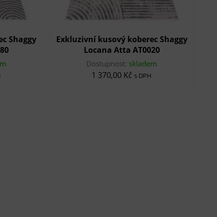
ec Shaggy
Exkluzivní kusový koberec Shaggy
080
Locana Atta AT0020
em
Dostupnost:
skladem
1 370,00 Kč
H
s DPH