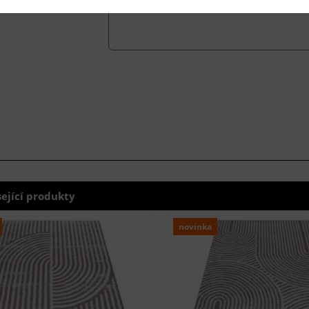
sející produkty
novinka