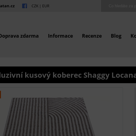
atan.cz
CZK
|
EUR
Doprava zdarma
Informace
Recenze
Blog
K
luzivní kusový koberec Shaggy Locan