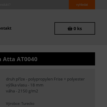
ontakt
0 ks
a Atta AT0040
druh příze - polypropylen Frise + polyester
výška vlasu - 18 mm
váha - 2150 g/m2
Výrobce: Turecko