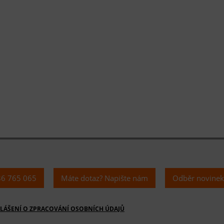
36 765 065
Máte dotaz? Napište nám
Odběr novine
LÁŠENÍ O ZPRACOVÁNÍ OSOBNÍCH ÚDAJŮ