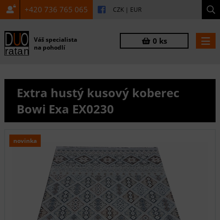
+420 736 765 065
CZK
|
EUR
Váš specialista
0 ks
na pohodlí
Extra hustý kusový koberec
Bowi Exa EX0230
novinka