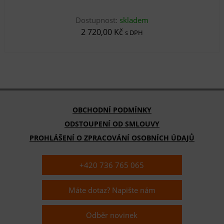
Dostupnost:
skladem
2 720,00 Kč
s DPH
OBCHODNÍ PODMÍNKY
ODSTOUPENÍ OD SMLOUVY
PROHLÁŠENÍ O ZPRACOVÁNÍ OSOBNÍCH ÚDAJŮ
+420 736 765 065
Máte dotaz? Napište nám
Odběr novinek