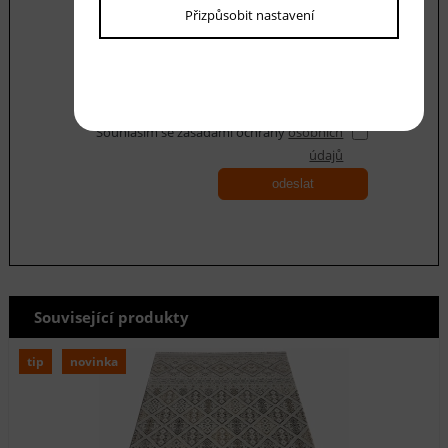
Přizpůsobit nastavení
Souhlasím se zásadami ochrany
osobních
údajů
odeslat
Související produkty
tip
novinka