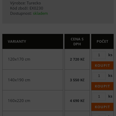
Výrobce: Turecko
Kód zboží: EX0230
Dostupnost:
skladem
CENA S
VARIANTY
POČET
DPH
ks
120x170 cm
2 720 Kč
KOUPIT
ks
140x190 cm
3 550 Kč
KOUPIT
ks
160x220 cm
4 690 Kč
KOUPIT