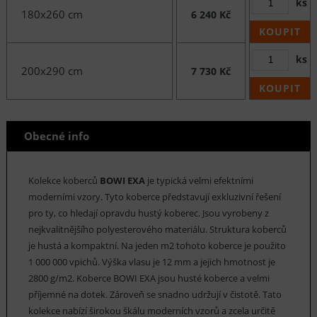
ks
180x260 cm
6 240 Kč
KOUPIT
ks
200x290 cm
7 730 Kč
KOUPIT
Obecné info
Kolekce koberců
BOWI EXA
je typická velmi efektními
moderními vzory. Tyto koberce představují exkluzivní řešení
pro ty, co hledají opravdu hustý koberec. Jsou vyrobeny z
nejkvalitnějšího polyesterového materiálu. Struktura koberců
je hustá a kompaktní. Na jeden m2 tohoto koberce je použito
1 000 000 vpichů. Výška vlasu je 12 mm a jejich hmotnost je
2800 g/m2. Koberce BOWI EXA jsou husté koberce a velmi
příjemné na dotek. Zároveň se snadno udržují v čistotě. Tato
kolekce nabízí širokou škálu moderních vzorů a zcela určitě