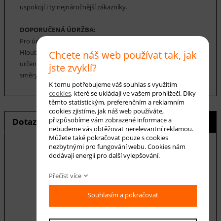
uspokojí i ty nejnáročnější zákazníky.
DOPORUČENÁ ÚDRŽBA:
Pro údržbu koberců BOWI EXA postačí suché vysávání.
Hloubkové čištění je možné běžně dostupnými prostředky
Chcete náš web používat tak, jak
určenými k čištění koberců. Vysávání by mělo probíhat všemi
jste zvyklí?
směry.
K tomu potřebujeme váš souhlas s využitím
cookies
, které se ukládají ve vašem prohlížeči. Díky
těmto statistickým, preferenčním a reklamním
cookies zjistíme, jak náš web používáte,
přizpůsobíme vám zobrazené informace a
Dotaz na produkt
Hlídání ceny
nebudeme vás obtěžovat nerelevantní reklamou.
Můžete také pokračovat pouze s cookies
nezbytnými pro fungování webu. Cookies nám
dodávají energii pro další vylepšování.
E-mail *
Přečíst více
Souhlasím a pokračovat
Váš dotaz