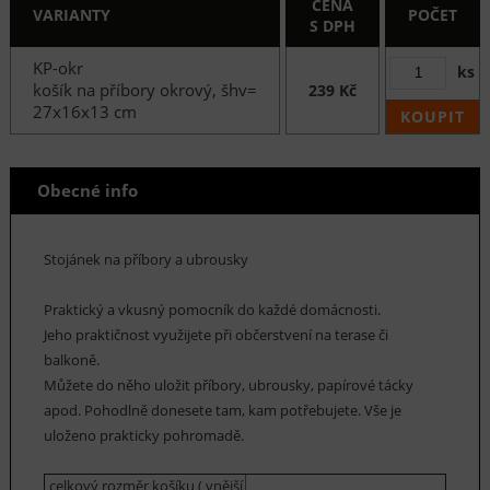
CENA
VARIANTY
POČET
S DPH
KP-okr
ks
košík na příbory okrový, šhv=
239 Kč
27x16x13 cm
KOUPIT
Obecné info
Stojánek na příbory a ubrousky
Praktický a vkusný pomocník do každé domácnosti.
Jeho praktičnost využijete při občerstvení na terase či
balkoně.
Můžete do něho uložit příbory, ubrousky, papírové tácky
apod. Pohodlně donesete tam, kam potřebujete. Vše je
uloženo prakticky pohromadě.
celkový rozměr košíku ( vnější