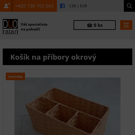
+420 736 765 065
CZK
|
EUR
Váš specialista
0 ks
na pohodlí
Košík na příbory okrový
novinka