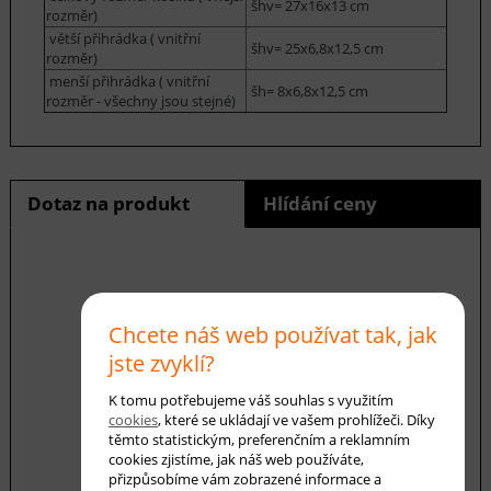
šhv= 27x16x13 cm
rozměr)
větší přihrádka ( vnitřní
šhv= 25x6,8x12,5 cm
rozměr)
menší přihrádka ( vnitřní
šh= 8x6,8x12,5 cm
rozměr - všechny jsou stejné)
Dotaz na produkt
Hlídání ceny
E-mail *
Chcete náš web používat tak, jak
jste zvyklí?
Váš dotaz
K tomu potřebujeme váš souhlas s využitím
cookies
, které se ukládají ve vašem prohlížeči. Díky
těmto statistickým, preferenčním a reklamním
cookies zjistíme, jak náš web používáte,
přizpůsobíme vám zobrazené informace a