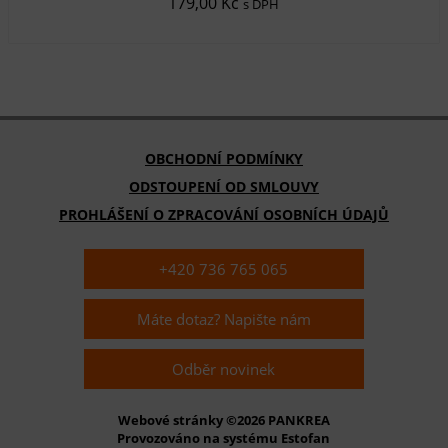
179,00 Kč
s DPH
OBCHODNÍ PODMÍNKY
ODSTOUPENÍ OD SMLOUVY
PROHLÁŠENÍ O ZPRACOVÁNÍ OSOBNÍCH ÚDAJŮ
+420 736 765 065
Máte dotaz? Napište nám
Odběr novinek
Webové stránky ©2026 PANKREA
Provozováno na systému Estofan