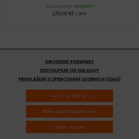
Dostupnost:
skladem
239,00 Kč
s DPH
OBCHODNÍ PODMÍNKY
ODSTOUPENÍ OD SMLOUVY
PROHLÁŠENÍ O ZPRACOVÁNÍ OSOBNÍCH ÚDAJŮ
+420 736 765 065
Máte dotaz? Napište nám
Odběr novinek