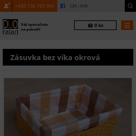
+420 736 765 065
CZK
|
EUR
Váš specialista
0 ks
na pohodlí
Zásuvka bez víka okrová