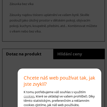
Zásuvka bez víka
Zásuvky najdou tisícero uplatnění ve vašem bytě. Skvěle
poslouží jako úložný prostor v dětském pokoji, obývacím
pokoji, kuchyni, koupelně, předsíni, atd... Kombinovat můžete
s víkem nebo bez víka.
Dotaz na produkt
Hlídání ceny
Chcete náš web používat tak, jak
E-mail *
jste zvyklí?
K tomu potřebujeme váš souhlas s využitím
Váš dotaz
cookies
, které se ukládají ve vašem prohlížeči. Díky
těmto statistickým, preferenčním a reklamním
cookies zjistíme, jak náš web používáte,