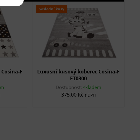
poslední kusy
 Cosina-F
Luxusní kusový koberec Cosina-F
FT0300
em
Dostupnost:
skladem
375,00 Kč
H
s DPH