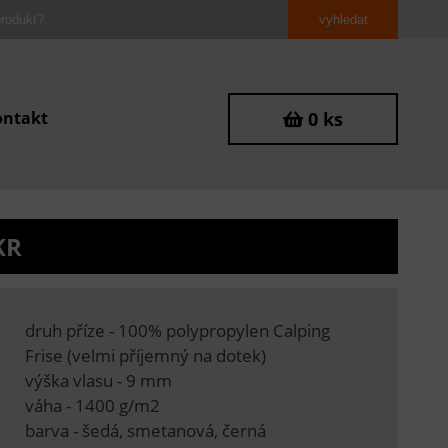
ontakt
0 ks
KR
druh příze - 100% polypropylen Calping
Frise (velmi příjemný na dotek)
výška vlasu - 9 mm
váha - 1400 g/m2
barva - šedá, smetanová, černá