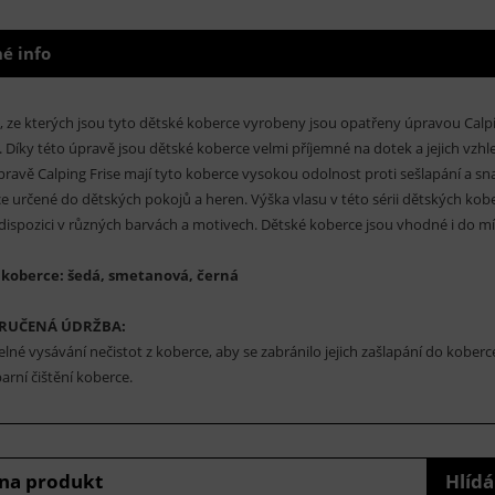
é info
, ze kterých jsou tyto dětské koberce vyrobeny jsou opatřeny úpravou Calpin
. Díky této úpravě jsou dětské koberce velmi příjemné na dotek a jejich vzh
pravě Calping Frise mají tyto koberce vysokou odolnost proti sešlapání a sna
e určené do dětských pokojů a heren. Výška vlasu v této sérii dětských kober
 dispozici v různých barvách a motivech. Dětské koberce jsou vhodné i do 
 koberce: šedá, smetanová, černá
RUČENÁ ÚDRŽBA:
elné vysávání nečistot z koberce, aby se zabránilo jejich zašlapání do kobe
arní čištění koberce.
 na produkt
Hlídá