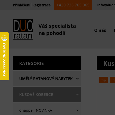
+420 736 765 065
Přihlášení
Registrace
info@duor
Váš specialista
O nás
na pohodlí
Kus
KATEGORIE
UMĚLÝ RATANOVÝ NÁBYTEK
tip
p
KUSOVÉ KOBERCE
Chappe - NOVINKA