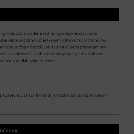
g Frise, což je moderní technologie tepelné stabilizace
led je velice podobný ručně tkaným kobercům z přírodní vlny.
dno se udržují v čistotě, což je velmi důležité především pro
ců je 9 milimetrů, jejich hmotnost je 1400 g / m2. Koberce
místností s podlahovým topením.
rce. Cca jednou za 12-18 měsíců je možné čistit šamponováním,
ní ceny