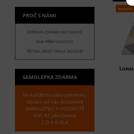
novinka
PROČ S NÁMI
DOPRAVA ZDARMA NAD 2400 KČ
JSME PŘÍMÝ DOVOZCE
VĚTŠINA ZBOŽÍ TRVALE SKLADEM
Luxus
SAMOLEPKA ZDARMA
ke každému zakoupenému
obrazu od nás dostanete
SAMOLEPKU V HODNOTĚ
600,-Kč jako bonus
Z D A R M A