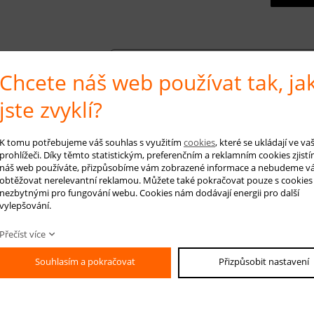
-mail *
Chcete náš web používat tak, ja
áš dotaz
jste zvyklí?
K tomu potřebujeme váš souhlas s využitím
cookies
, které se ukládají ve v
prohlížeči. Díky těmto statistickým, preferenčním a reklamním cookies zjistí
náš web používáte, přizpůsobíme vám zobrazené informace a nebudeme v
obtěžovat nerelevantní reklamou. Můžete také pokračovat pouze s cookies
nezbytnými pro fungování webu. Cookies nám dodávají energii pro další
vylepšování.
Přečíst více
Souhlasím a pokračovat
Přizpůsobit nastavení
sející produkty