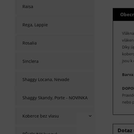
Raisa
Obecn
Rega, Lappie
Vlákna
vláken
Rosalia
Díky ú
koberc
jsou k
Sinclera
Barva
Shaggy Locana, Nevade
DOPO
Pravid
Shaggy Skandy, Porte - NOVINKA
nebo p
Koberce bez vlasu
Dotaz