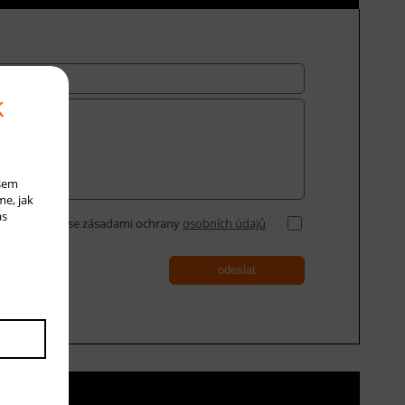
k
ašem
me, jak
ás
Souhlasím se zásadami ochrany
osobních údajů
odeslat