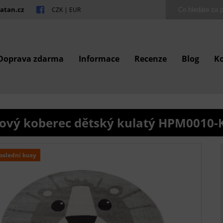
atan.cz
CZK
|
EUR
Doprava zdarma
Informace
Recenze
Blog
K
ový koberec dětský kulatý HPM0010-
oslední kusy