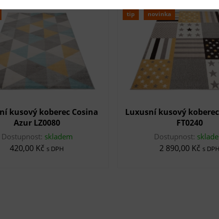
tip
novinka
ní kusový koberec Cosina
Luxusní kusový koberec
Azur LZ0080
FT0240
Dostupnost:
skladem
Dostupnost:
sklad
420,00 Kč
2 890,00 Kč
s DPH
s DP