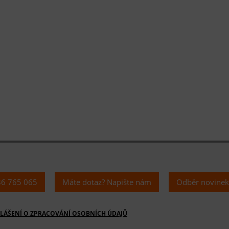
36 765 065
Máte dotaz? Napište nám
Odběr novine
LÁŠENÍ O ZPRACOVÁNÍ OSOBNÍCH ÚDAJŮ