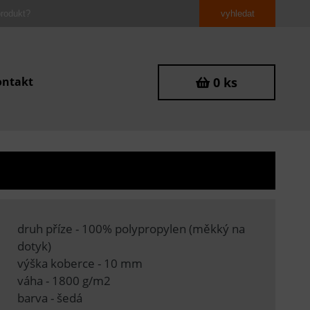
ontakt
0 ks
druh příze - 100% polypropylen (měkký na
dotyk)
výška koberce - 10 mm
váha - 1800 g/m2
barva - šedá