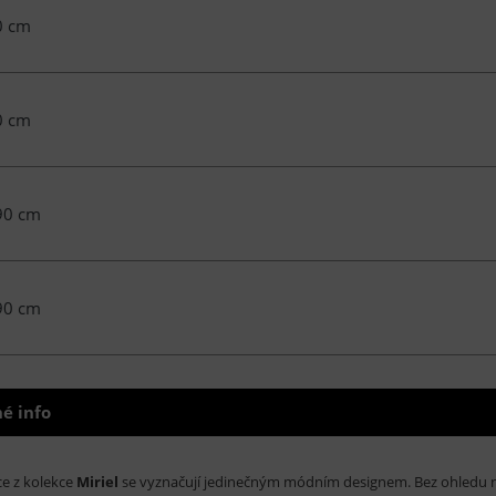
0 cm
0 cm
90 cm
90 cm
é info
e z kolekce
Miriel
se vyznačují jedinečným módním designem. Bez ohledu na 