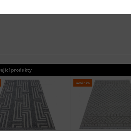
sející produkty
novinka