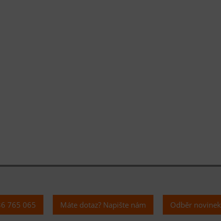
36 765 065
Máte dotaz? Napište nám
Odběr novine