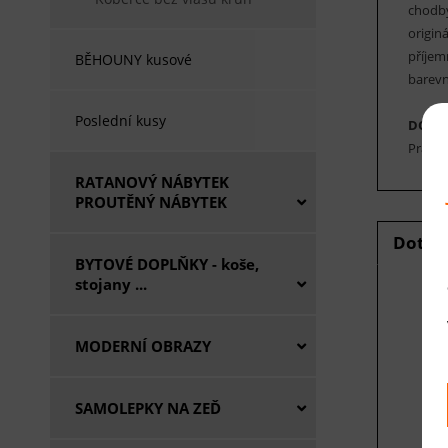
chodby
origin
příjem
BĚHOUNY kusové
barevn
Poslední kusy
DOPO
Pravid
RATANOVÝ NÁBYTEK
PROUTĚNÝ NÁBYTEK
Dotaz
BYTOVÉ DOPLŇKY - koše,
stojany ...
E
MODERNÍ OBRAZY
V
SAMOLEPKY NA ZEĎ