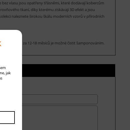
bez vlasu jsou opatřeny třásněmi, které dodávají kobercům
rovňového tkaní, díky kterému získávají 3D efekt a jsou
olekci naleznete širokou škálu moderních vzorů v přírodních
k
rce. Cca jednou za 12-18 měsíců je možné čistit šamponováním.
ašem
ní ceny
me, jak
ás