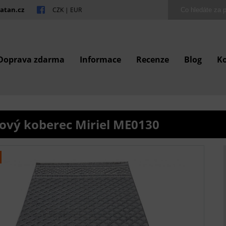
atan.cz
CZK
|
EUR
Doprava zdarma
Informace
Recenze
Blog
K
ový koberec Miriel ME0130