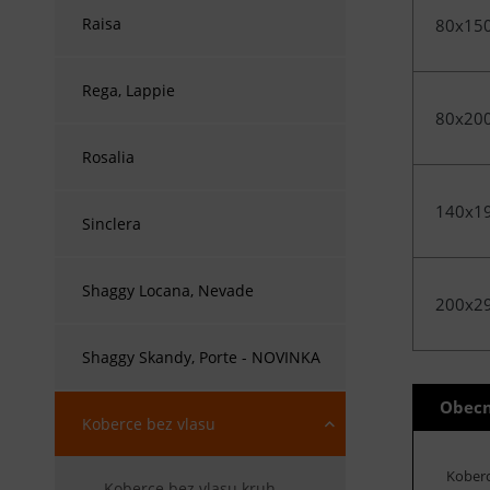
Raisa
80x15
Rega, Lappie
80x20
Rosalia
140x1
Sinclera
Shaggy Locana, Nevade
200x2
Shaggy Skandy, Porte - NOVINKA
Obecn
Koberce bez vlasu
Koberc
Koberce bez vlasu kruh