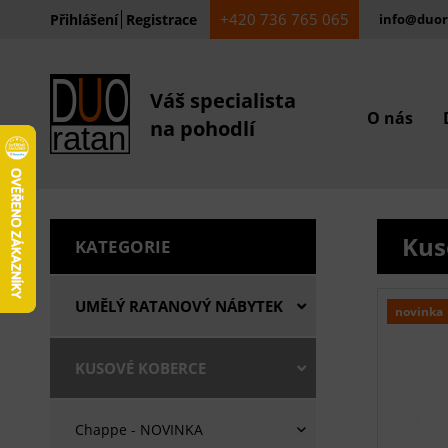
+420 736 765 065
Přihlášení
Registrace
info@duor
Váš specialista
O nás
na pohodlí
Kus
KATEGORIE
UMĚLÝ RATANOVÝ NÁBYTEK
novinka
KUSOVÉ KOBERCE
Chappe - NOVINKA