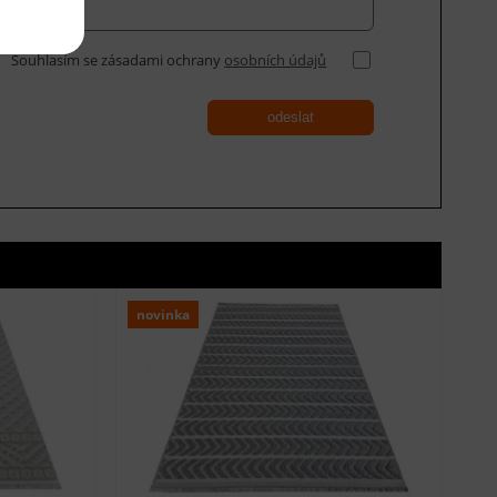
Souhlasím se zásadami ochrany
osobních údajů
odeslat
novinka