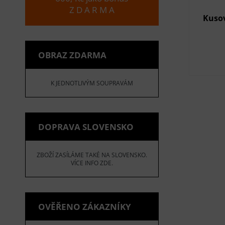
Z D A R M A
Kusov
OBRAZ ZDARMA
K JEDNOTLIVÝM SOUPRAVÁM
DOPRAVA SLOVENSKO
ZBOŽÍ ZASÍLÁME TAKÉ NA SLOVENSKO.
VÍCE INFO ZDE.
OVĚŘENO ZÁKAZNÍKY