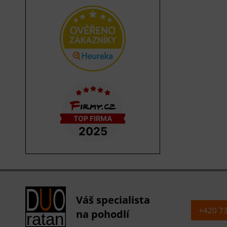
Váš specialista
+420 7
na pohodlí