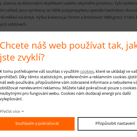
, stanou se dokonalým doplňkem vašeho obytného prostoru. Tyto koberce 
ální vzhled. Jsou vyrobeny ze 100% polypropylenu speciální technikou dvouú
ně měkké na dotyk. Výška koberce je 10 mm a hmotnost 1800 g/m2. V této k
ých odstínech.
RUČENÁ ÚDRŽBA:
Chcete náš web používat tak, ja
elné vysávání nečistot z koberce, aby se zabránilo jejich zašlapání do kobe
jste zvyklí?
K tomu potřebujeme váš souhlas s využitím
cookies
, které se ukládají ve v
 na produkt
Hlídá
prohlížeči. Díky těmto statistickým, preferenčním a reklamním cookies zjistí
náš web používáte, přizpůsobíme vám zobrazené informace a nebudeme v
obtěžovat nerelevantní reklamou. Můžete také pokračovat pouze s cookies
nezbytnými pro fungování webu. Cookies nám dodávají energii pro další
vylepšování.
-mail *
Přečíst více
áš dotaz
Souhlasím a pokračovat
Přizpůsobit nastavení