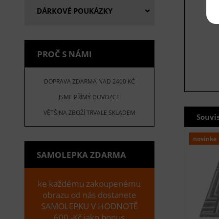
DÁRKOVÉ POUKÁZKY
PROČ S NÁMI
DOPRAVA ZDARMA NAD 2400 KČ
JSME PŘÍMÝ DOVOZCE
VĚTŠINA ZBOŽÍ TRVALE SKLADEM
Souvi
novinka
SAMOLEPKA ZDARMA
ke každému zakoupenému
obrazu od nás dostanete
SAMOLEPKU V HODNOTĚ
600,-Kč jako bonus