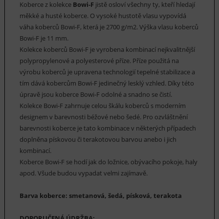
Koberce z kolekce
Bowi-F
jistě osloví všechny ty, kteří hledají
měkké a husté koberce. O vysoké hustotě vlasu vypovídá
váha koberců Bowi-F, která je 2700 g/m2. Výška vlasu koberců
Bowi-F je 11 mm.
Kolekce koberců Bowi-F je vyrobena kombinací nejkvalitnější
polypropylenové a polyesterové příze. Příze použitá na
výrobu koberců je upravena technologií tepelné stabilizace a
tím dává kobercům Bowi-F jedinečný lesklý vzhled. Díky této
úpravě jsou koberce Bowi-F odolné a snadno se čistí.
Kolekce Bowi-F zahrnuje celou škálu koberců s moderním
designem v barevnosti béžové nebo šedé. Pro ozvláštnění
barevnosti koberce je tato kombinace v některých případech
doplněna pískovou či terakotovou barvou anebo i jich
kombinací.
Koberce Bowi-F se hodí jak do ložnice, obývacího pokoje, haly
apod. Všude budou vypadat velmi zajímavě.
Barva koberce: smetanová, šedá, písková, terakota
DOPORUČENÁ ÚDRŽBA: