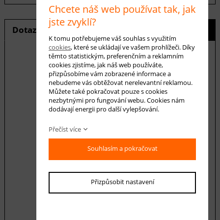
Chcete náš web používat tak, jak
jste zvyklí?
Dotaz na produkt
Hlídání ceny
K tomu potřebujeme váš souhlas s využitím
cookies
, které se ukládají ve vašem prohlížeči. Díky
těmto statistickým, preferenčním a reklamním
cookies zjistíme, jak náš web používáte,
přizpůsobíme vám zobrazené informace a
E-mail *
nebudeme vás obtěžovat nerelevantní reklamou.
Můžete také pokračovat pouze s cookies
nezbytnými pro fungování webu. Cookies nám
dodávají energii pro další vylepšování.
Váš dotaz
Přečíst více
Souhlasím a pokračovat
Přizpůsobit nastavení
Souhlasím se zásadami ochrany
osobních
údajů
odeslat