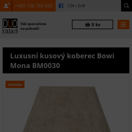
+420 736 765 065
CZK
|
EUR
Váš specialista
0 ks
na pohodlí
Luxusní kusový koberec Bowi
Mona BM0030
novinka