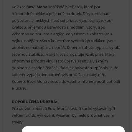
Kolekce
Bowi Mona
se skládá z koberců, které jsou
mimořádně měkké a příjemné na dotek. Díky kombinaci
polyesteru a měkkých heat set přízí se vyznačují vysokou
kvalitou, příjemnou barevností a módními vzory. Jsou
výbornou volbou pro alergiky. Polyesterové koberce jsou
nejluxusnější ze všech koberců ze syntetických vláken. Jsou
odolné, nemačkají se a nepráší. Koberce tohoto typu se vyrábí
tepelnou stabilizací vláken, což umožňuje vznik příze, která
připomíná přírodní vlnu. Tato úprava zajišťuje vláknům
odolnost a snadné čištění. Přídavek polyesteru způsobuje, že
koberec vypadá dvouúrovňově, protože je tkaný níže.
Koberce Bowi Mona vnesou do vašeho interiéru pocit pohodlí
a luxusu.
DOPORUČENÁ ÚDRŽBA:
Pro údržbu koberců Bowi Mona postačí suché vysávání, při
velkém úklidu vyklepání. Vysávání by mělo probíhat všemi
směry.