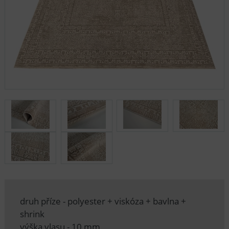
druh příze - polyester + viskóza + bavlna +
shrink
výška vlasu - 10 mm