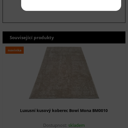
Související produkty
novinka
Luxusní kusový koberec Bowi Mona BM0010
Dostupnost:
skladem