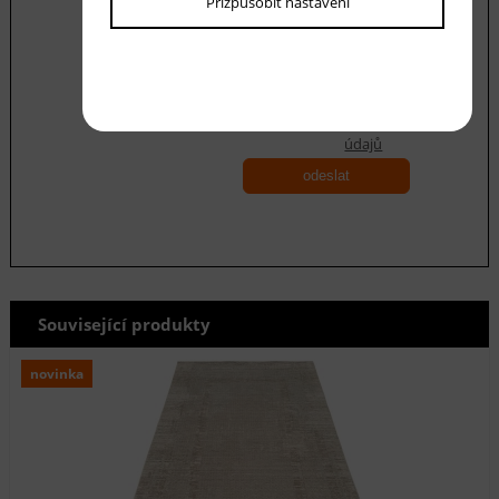
Přizpůsobit nastavení
Souhlasím se zásadami ochrany
osobních
údajů
odeslat
Související produkty
novinka