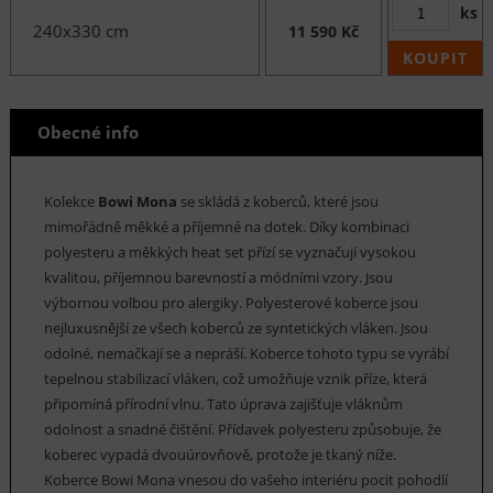
ks
240x330 cm
11 590 Kč
KOUPIT
Obecné info
Kolekce
Bowi Mona
se skládá z koberců, které jsou
mimořádně měkké a příjemné na dotek. Díky kombinaci
polyesteru a měkkých heat set přízí se vyznačují vysokou
kvalitou, příjemnou barevností a módními vzory. Jsou
výbornou volbou pro alergiky. Polyesterové koberce jsou
nejluxusnější ze všech koberců ze syntetických vláken. Jsou
odolné, nemačkají se a nepráší. Koberce tohoto typu se vyrábí
tepelnou stabilizací vláken, což umožňuje vznik příze, která
připomíná přírodní vlnu. Tato úprava zajišťuje vláknům
odolnost a snadné čištění. Přídavek polyesteru způsobuje, že
koberec vypadá dvouúrovňově, protože je tkaný níže.
Koberce Bowi Mona vnesou do vašeho interiéru pocit pohodlí