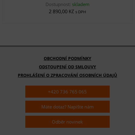
Dostupnost:
skladem
2 890,00 Kč
s DPH
OBCHODNÍ PODMÍNKY
ODSTOUPENÍ OD SMLOUVY
PROHLÁŠENÍ O ZPRACOVÁNÍ OSOBNÍCH ÚDAJŮ
+420 736 765 065
Máte dotaz? Napište nám
Odběr novinek