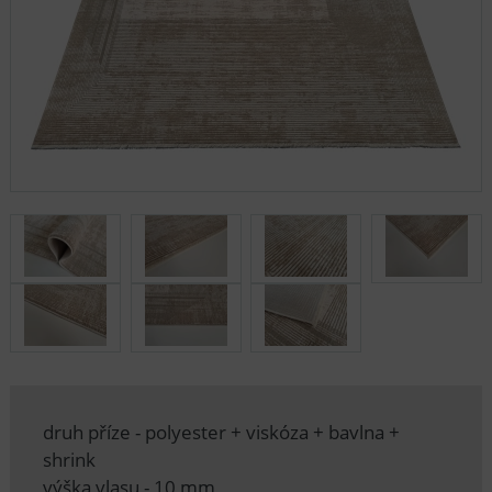
druh příze - polyester + viskóza + bavlna +
shrink
výška vlasu - 10 mm