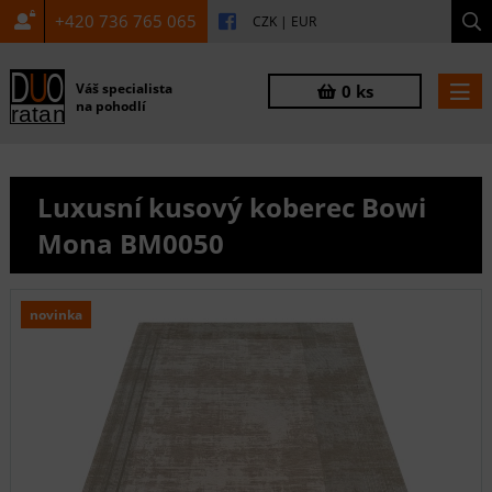
+420 736 765 065
CZK
|
EUR
Váš specialista
0 ks
na pohodlí
Luxusní kusový koberec Bowi
Mona BM0050
novinka