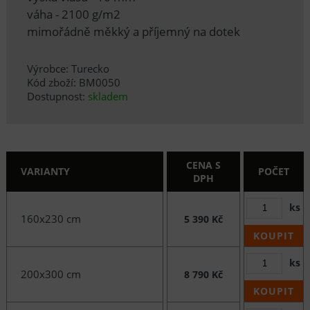
váha - 2100 g/m2
mimořádně měkký a příjemný na dotek
Výrobce: Turecko
Kód zboží: BM0050
Dostupnost:
skladem
CENA S
VARIANTY
POČET
DPH
ks
160x230 cm
5 390 Kč
KOUPIT
ks
200x300 cm
8 790 Kč
KOUPIT