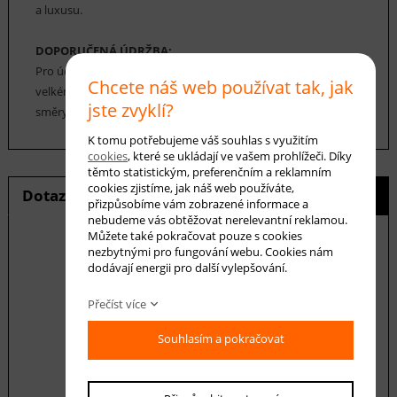
a luxusu.
DOPORUČENÁ ÚDRŽBA:
Pro údržbu koberců Bowi Mona postačí suché vysávání, při
Chcete náš web používat tak, jak
velkém úklidu vyklepání. Vysávání by mělo probíhat všemi
jste zvyklí?
směry.
K tomu potřebujeme váš souhlas s využitím
cookies
, které se ukládají ve vašem prohlížeči. Díky
těmto statistickým, preferenčním a reklamním
cookies zjistíme, jak náš web používáte,
Dotaz na produkt
Hlídání ceny
přizpůsobíme vám zobrazené informace a
nebudeme vás obtěžovat nerelevantní reklamou.
Můžete také pokračovat pouze s cookies
nezbytnými pro fungování webu. Cookies nám
dodávají energii pro další vylepšování.
E-mail *
Přečíst více
Souhlasím a pokračovat
Váš dotaz