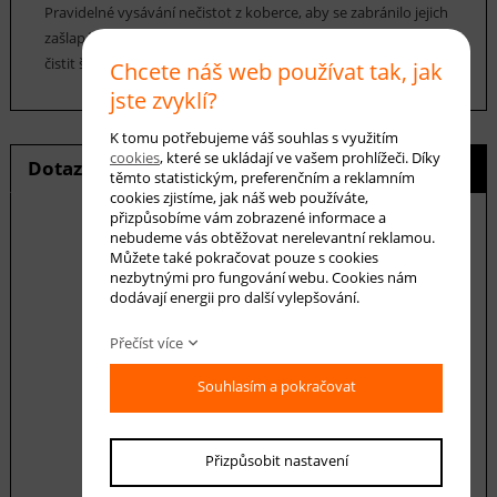
Pravidelné vysávání nečistot z koberce, aby se zabránilo jejich
zašlapání do koberce. Cca jednou za 12-18 měsíců je možné
čistit šamponováním.
Chcete náš web používat tak, jak
jste zvyklí?
K tomu potřebujeme váš souhlas s využitím
cookies
, které se ukládají ve vašem prohlížeči. Díky
Dotaz na produkt
Hlídání ceny
těmto statistickým, preferenčním a reklamním
cookies zjistíme, jak náš web používáte,
přizpůsobíme vám zobrazené informace a
nebudeme vás obtěžovat nerelevantní reklamou.
Můžete také pokračovat pouze s cookies
nezbytnými pro fungování webu. Cookies nám
E-mail *
dodávají energii pro další vylepšování.
Přečíst více
Váš dotaz
Souhlasím a pokračovat
Přizpůsobit nastavení