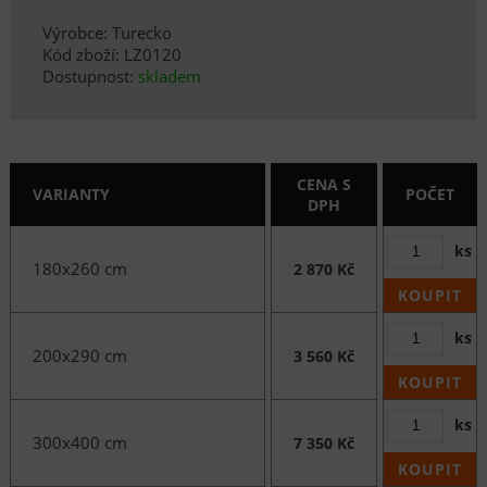
Výrobce: Turecko
Kód zboží: LZ0120
Dostupnost:
skladem
CENA S
VARIANTY
POČET
DPH
ks
180x260 cm
2 870 Kč
KOUPIT
ks
200x290 cm
3 560 Kč
KOUPIT
ks
300x400 cm
7 350 Kč
KOUPIT