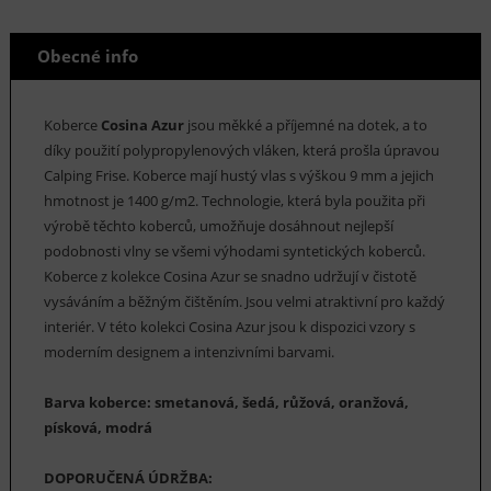
Obecné info
Koberce
Cosina Azur
jsou měkké a příjemné na dotek, a to
díky použití polypropylenových vláken, která prošla úpravou
Calping Frise. Koberce mají hustý vlas s výškou 9 mm a jejich
hmotnost je 1400 g/m2. Technologie, která byla použita při
výrobě těchto koberců, umožňuje dosáhnout nejlepší
podobnosti vlny se všemi výhodami syntetických koberců.
Koberce z kolekce Cosina Azur se snadno udržují v čistotě
vysáváním a běžným čištěním. Jsou velmi atraktivní pro každý
interiér. V této kolekci Cosina Azur jsou k dispozici vzory s
moderním designem a intenzivními barvami.
Barva koberce: smetanová, šedá, růžová, oranžová,
písková, modrá
DOPORUČENÁ ÚDRŽBA: