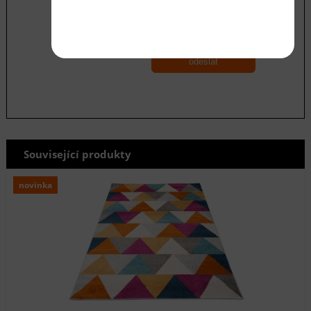
Souhlasím se zásadami ochrany
osobních
údajů
odeslat
Související produkty
novinka