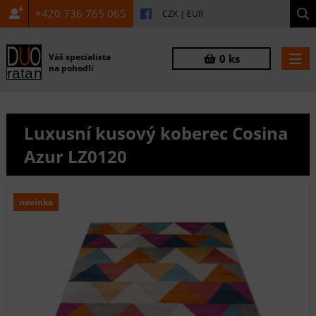
+420 736 765 065
CZK
|
EUR
Váš specialista
0 ks
na pohodlí
Luxusní kusový koberec Cosina
Azur LZ0120
novinka