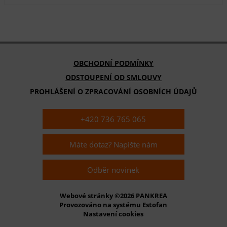
OBCHODNÍ PODMÍNKY
ODSTOUPENÍ OD SMLOUVY
PROHLÁŠENÍ O ZPRACOVÁNÍ OSOBNÍCH ÚDAJŮ
+420 736 765 065
Máte dotaz? Napište nám
Odběr novinek
Webové stránky ©2026 PANKREA
Provozováno na systému Estofan
Nastavení cookies