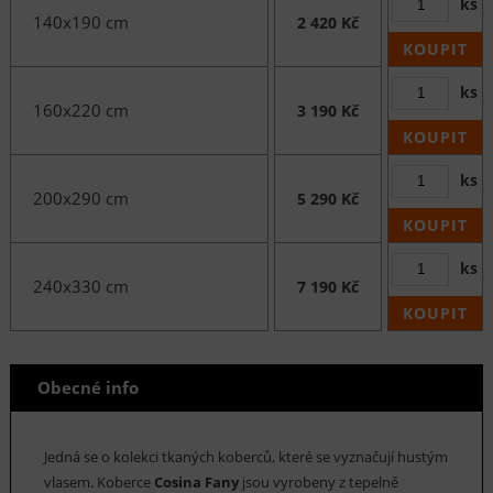
ks
140x190 cm
2 420 Kč
KOUPIT
ks
160x220 cm
3 190 Kč
KOUPIT
ks
200x290 cm
5 290 Kč
KOUPIT
ks
240x330 cm
7 190 Kč
KOUPIT
Obecné info
Jedná se o kolekci tkaných koberců, které se vyznačují hustým
vlasem. Koberce
Cosina Fany
jsou vyrobeny z tepelně