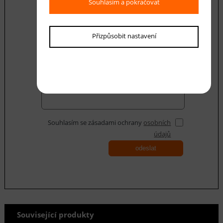
Souhlasím a pokračovat
E-mail *
Přizpůsobit nastavení
Váš dotaz
Souhlasím se zásadami ochrany
osobních
údajů
odeslat
Související produkty