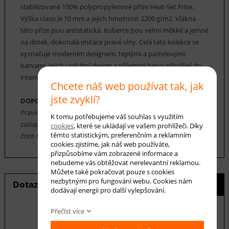
stabilizované 100% polypropylenové příze Heat-Set Frise.
Výška vlasu je 10 mm a jejich hmotnost 2200 g/m2. Vlákna
této příze jsou antistatická. Koberce jsou velmi měkké a jemné
na dotek, dokonalá imitace pravé vlny. Celá tato kolekce se
vyznačuje moderním designem, teplými a pastelovými
barvami. Jejich unikátní design a příjemné barvy přinášejí do
interiéru útulnost a harmonii.
Chcete náš web používat tak, jak
jste zvyklí?
DOPORUČENÁ ÚDRŽBA:
Pravidelné vysávání nečistot z koberce, aby se zabránilo jejich
K tomu potřebujeme váš souhlas s využitím
zašlapání do koberce. Cca jednou za 12-18 měsíců je možné
cookies
, které se ukládají ve vašem prohlížeči. Díky
těmto statistickým, preferenčním a reklamním
čistit šamponováním.
cookies zjistíme, jak náš web používáte,
přizpůsobíme vám zobrazené informace a
nebudeme vás obtěžovat nerelevantní reklamou.
Můžete také pokračovat pouze s cookies
nezbytnými pro fungování webu. Cookies nám
Dotaz na produkt
Hlídání ceny
dodávají energii pro další vylepšování.
Přečíst více