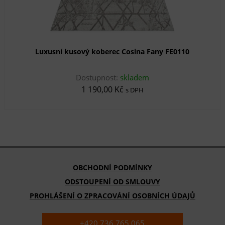
Luxusní kusový koberec Cosina Fany FE0110
Dostupnost:
skladem
1 190,00 Kč
s DPH
OBCHODNÍ PODMÍNKY
ODSTOUPENÍ OD SMLOUVY
PROHLÁŠENÍ O ZPRACOVÁNÍ OSOBNÍCH ÚDAJŮ
+420 736 765 065