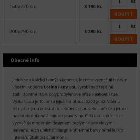
ks
160x220 cm
3 190 Kč
KOUPIT
ks
200x290 cm
5 290 Kč
KOUPIT
Obecné info
Jedná se o kolekci tkaných koberců, které se vyznačují hustým
vlasem. Koberce
Cosina Fany
jsou vyrobeny z tepelně
stabilizované 100% polypropylenové příze Heat-Set Frise.
Výška vlasu je 10 mm a jejich hmotnost 2200 g/m2. Vlákna
této příze jsou antistatická. Koberce jsou velmi měkké a jemné
na dotek, dokonalá imitace pravé vlny. Celá tato kolekce se
vyznačuje moderním designem, teplými a pastelovými
barvami. Jejich unikátní design a příjemné barvy přinášejí do
interiéru útulnost a harmonii.