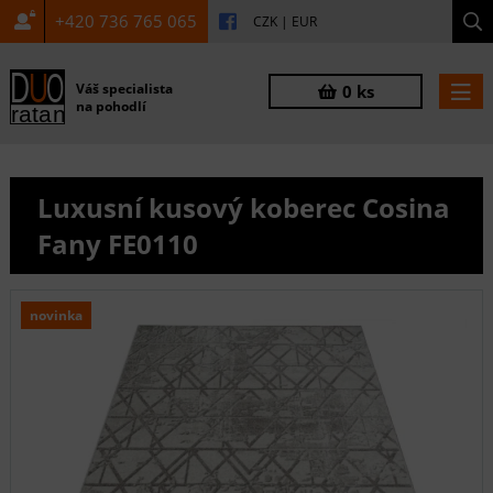
+420 736 765 065
CZK
|
EUR
Váš specialista
0 ks
na pohodlí
Luxusní kusový koberec Cosina
Fany FE0110
novinka