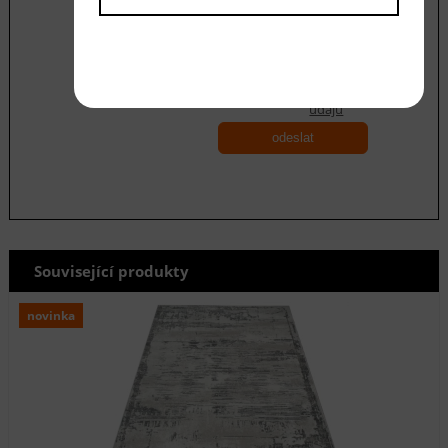
Souhlasím se zásadami ochrany
osobních
údajů
odeslat
Související produkty
novinka