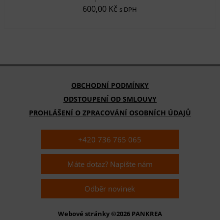
600,00 Kč
s DPH
OBCHODNÍ PODMÍNKY
ODSTOUPENÍ OD SMLOUVY
PROHLÁŠENÍ O ZPRACOVÁNÍ OSOBNÍCH ÚDAJŮ
+420 736 765 065
Máte dotaz? Napište nám
Odběr novinek
Webové stránky ©2026 PANKREA