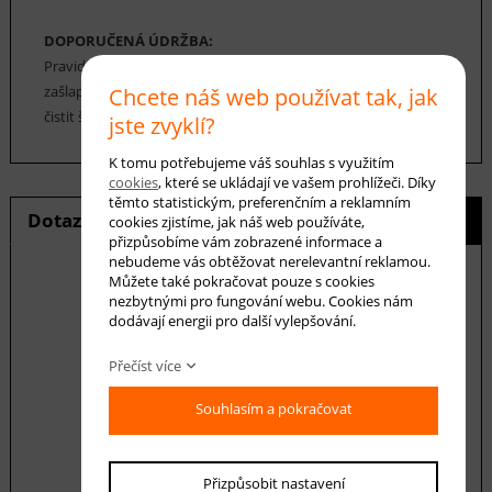
DOPORUČENÁ ÚDRŽBA:
Pravidelné vysávání nečistot z koberce, aby se zabránilo jejich
zašlapání do koberce. Cca jednou za 12-18 měsíců je možné
Chcete náš web používat tak, jak
čistit šamponováním.
jste zvyklí?
K tomu potřebujeme váš souhlas s využitím
cookies
, které se ukládají ve vašem prohlížeči. Díky
těmto statistickým, preferenčním a reklamním
Dotaz na produkt
Hlídání ceny
cookies zjistíme, jak náš web používáte,
přizpůsobíme vám zobrazené informace a
nebudeme vás obtěžovat nerelevantní reklamou.
Můžete také pokračovat pouze s cookies
nezbytnými pro fungování webu. Cookies nám
dodávají energii pro další vylepšování.
E-mail *
Přečíst více
Souhlasím a pokračovat
Váš dotaz
Přizpůsobit nastavení