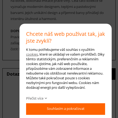
na dotek, dokonalá imitace pravé vlny. Celá tato kolekce se
vyznačuje moderním designem, teplými a pastelovými
barvami. Jejich unikátní design a příjemné barvy přinášejí do
interiéru útulnost a harmonii.
DOPORUČENÁ ÚDRŽBA:
Chcete náš web používat tak, jak
Pravidelné vysávání nečistot z koberce, aby se zabránilo jejich
jste zvyklí?
zašlapání do koberce. Cca jednou za 12-18 měsíců je možné
čistit šamponováním.
K tomu potřebujeme váš souhlas s využitím
cookies
, které se ukládají ve vašem prohlížeči. Díky
těmto statistickým, preferenčním a reklamním
cookies zjistíme, jak náš web používáte,
přizpůsobíme vám zobrazené informace a
Dotaz na produkt
Hlídání ceny
nebudeme vás obtěžovat nerelevantní reklamou.
Můžete také pokračovat pouze s cookies
nezbytnými pro fungování webu. Cookies nám
dodávají energii pro další vylepšování.
Přečíst více
E-mail *
Souhlasím a pokračovat