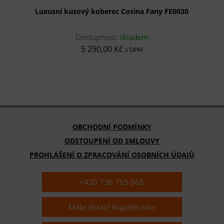
Luxusní kusový koberec Cosina Fany FE0030
Dostupnost:
skladem
5 290,00 Kč
s DPH
OBCHODNÍ PODMÍNKY
ODSTOUPENÍ OD SMLOUVY
PROHLÁŠENÍ O ZPRACOVÁNÍ OSOBNÍCH ÚDAJŮ
+420 736 765 065
Máte dotaz? Napište nám