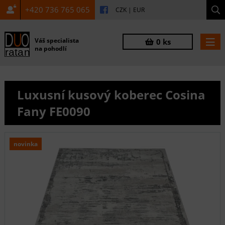
+420 736 765 065
CZK
|
EUR
Váš specialista
0 ks
na pohodlí
Luxusní kusový koberec Cosina
Fany FE0090
novinka