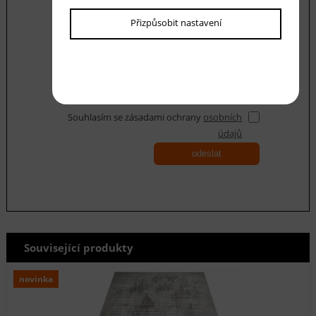
Váš dotaz
Přizpůsobit nastavení
Souhlasím se zásadami ochrany
osobních
údajů
odeslat
Související produkty
novinka