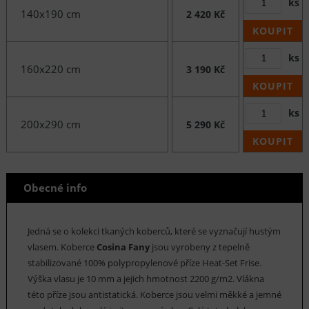
ks
140x190 cm
2 420 Kč
KOUPIT
ks
160x220 cm
3 190 Kč
KOUPIT
ks
200x290 cm
5 290 Kč
KOUPIT
Obecné info
Jedná se o kolekci tkaných koberců, které se vyznačují hustým
vlasem. Koberce
Cosina Fany
jsou vyrobeny z tepelně
stabilizované 100% polypropylenové příze Heat-Set Frise.
Výška vlasu je 10 mm a jejich hmotnost 2200 g/m2. Vlákna
této příze jsou antistatická. Koberce jsou velmi měkké a jemné