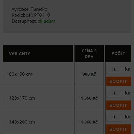
Výrobce: Turecko
Kód zboží: PT0110
Dostupnost:
skladem
CENA S
VARIANTY
POČET
DPH
ks
80x150 cm
900 Kč
KOUPIT
ks
120x170 cm
1 350 Kč
KOUPIT
ks
140x200 cm
1 860 Kč
KOUPIT