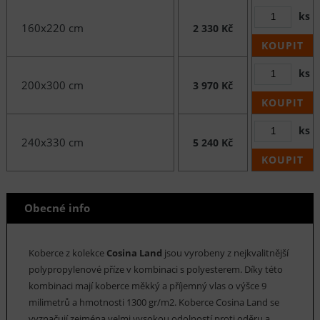
ks
160x220 cm
2 330 Kč
KOUPIT
ks
200x300 cm
3 970 Kč
KOUPIT
ks
240x330 cm
5 240 Kč
KOUPIT
Obecné info
Koberce z kolekce
Cosina Land
jsou vyrobeny z nejkvalitnější
polypropylenové příze v kombinaci s polyesterem. Díky této
kombinaci mají koberce měkký a příjemný vlas o výšce 9
milimetrů a hmotnosti 1300 gr/m2. Koberce Cosina Land se
vyznačují zejména velmi vysokou odolností proti oděru a