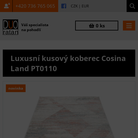
+420 736 765 065
CZK
|
EUR
Váš specialista
0 ks
na pohodlí
Luxusní kusový koberec Cosina
Land PT0110
novinka