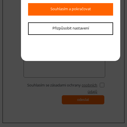
Souhlasím a pokračovat
E-mail *
Přizpůsobit nastavení
Váš dotaz
Souhlasím se zásadami ochrany
osobních
údajů
odeslat