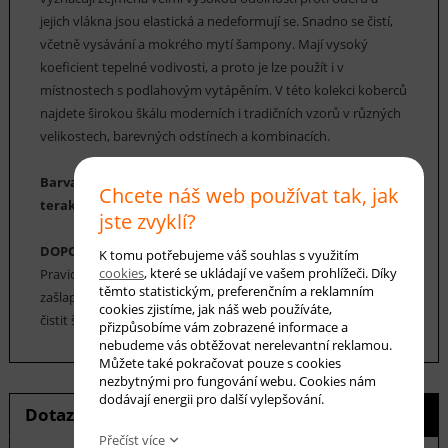
jejich vlákna jsou elastická a nedeformují se. Snadno se čistí,
včetně vysávání a mokrého mytí šampony. Mají vysoký
koeficient tepelné vodivosti, a proto je lze použít i v
místnostech s podlahovým vytápěním. V této kolekci koberců
najdete širokou škálu moderních i tradičních vzorů v různých
velikostech, barevných odstínech a kombinacích.
Barva koberce: smetanová, šedá, modrá, lososová,
Chcete náš web používat tak, jak
terakota, béžová
jste zvyklí?
DOPORUČENÁ ÚDRŽBA:
K tomu potřebujeme váš souhlas s využitím
cookies
, které se ukládají ve vašem prohlížeči. Díky
Pravidelné vysávání nečistot z koberce, aby se zabránilo jejich
těmto statistickým, preferenčním a reklamním
zašlapání do koberce. Cca jednou za 12-18 měsíců je možné
cookies zjistíme, jak náš web používáte,
čistit šamponováním nebo parním čištěním.
přizpůsobíme vám zobrazené informace a
nebudeme vás obtěžovat nerelevantní reklamou.
Můžete také pokračovat pouze s cookies
nezbytnými pro fungování webu. Cookies nám
dodávají energii pro další vylepšování.
Dotaz na produkt
Hlídání ceny
Přečíst více