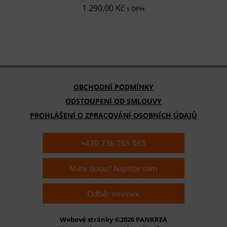
1 290,00 Kč
s DPH
OBCHODNÍ PODMÍNKY
ODSTOUPENÍ OD SMLOUVY
PROHLÁŠENÍ O ZPRACOVÁNÍ OSOBNÍCH ÚDAJŮ
+420 736 765 065
Máte dotaz? Napište nám
Odběr novinek
Webové stránky ©2026 PANKREA