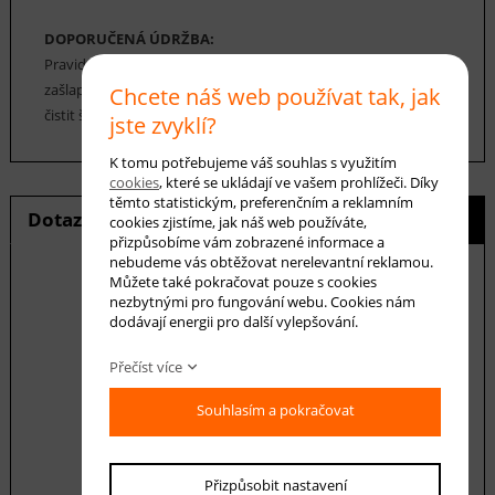
DOPORUČENÁ ÚDRŽBA:
Pravidelné vysávání nečistot z koberce, aby se zabránilo jejich
zašlapání do koberce. Cca jednou za 12-18 měsíců je možné
Chcete náš web používat tak, jak
čistit šamponováním.
jste zvyklí?
K tomu potřebujeme váš souhlas s využitím
cookies
, které se ukládají ve vašem prohlížeči. Díky
těmto statistickým, preferenčním a reklamním
Dotaz na produkt
Hlídání ceny
cookies zjistíme, jak náš web používáte,
přizpůsobíme vám zobrazené informace a
nebudeme vás obtěžovat nerelevantní reklamou.
Můžete také pokračovat pouze s cookies
nezbytnými pro fungování webu. Cookies nám
dodávají energii pro další vylepšování.
E-mail *
Přečíst více
Souhlasím a pokračovat
Váš dotaz
Přizpůsobit nastavení