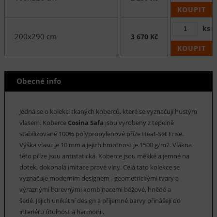
KOUPIT
ks
200x290 cm
3 670 Kč
KOUPIT
Obecné info
Jedná se o kolekci tkaných koberců, které se vyznačují hustým
vlasem. Koberce
Cosina Safa
jsou vyrobeny z tepelně
stabilizované 100% polypropylenové příze Heat-Set Frise.
Výška vlasu je 10 mm a jejich hmotnost je 1500 g/m2. Vlákna
této příze jsou antistatická. Koberce jsou měkké a jemné na
dotek, dokonalá imitace pravé vlny. Celá tato kolekce se
vyznačuje moderním designem - geometrickými tvary a
výraznými barevnými kombinacemi béžové, hnědé a
šedé. Jejich unikátní design a příjemné barvy přinášejí do
interiéru útulnost a harmonii.