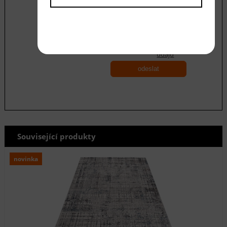
Souhlasím se zásadami ochrany
osobních
údajů
odeslat
Související produkty
novinka