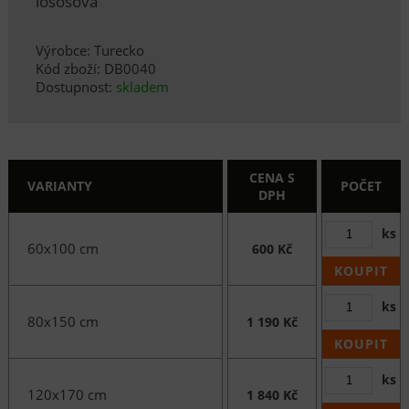
lososová
Výrobce: Turecko
Kód zboží: DB0040
Dostupnost:
skladem
CENA S
VARIANTY
POČET
DPH
ks
60x100 cm
600 Kč
KOUPIT
ks
80x150 cm
1 190 Kč
KOUPIT
ks
120x170 cm
1 840 Kč