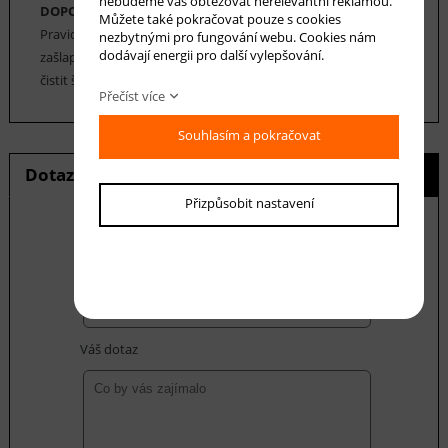
nebudeme vás obtěžovat nerelevantní reklamou.
DOPORUČENÁ ÚDRŽBA:
Můžete také pokračovat pouze s cookies
Pravidelné vysávání nečistot z koberce, aby se zabránilo jejich
nezbytnými pro fungování webu. Cookies nám
dodávají energii pro další vylepšování.
zašlapání do koberce. Cca jednou za 12-18 měsíců je možné
čistit šamponováním, nebo parní čištění koberce.
Přečíst více
Souhlasím a pokračovat
Dotaz na produkt
Hlídání ceny
Přizpůsobit nastavení
E-mail *
Váš dotaz