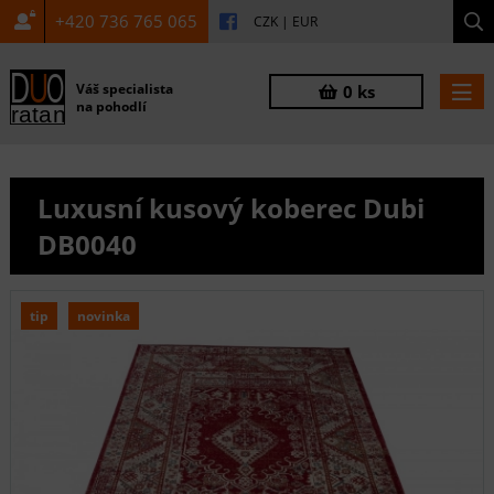
+420 736 765 065
CZK
|
EUR
Váš specialista
0 ks
na pohodlí
Luxusní kusový koberec Dubi
DB0040
tip
novinka