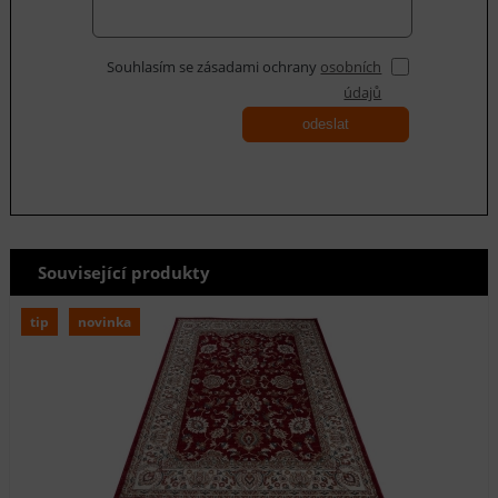
Souhlasím se zásadami ochrany
osobních
údajů
odeslat
Související produkty
tip
novinka