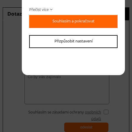
Přečíst více
Dotaz na produkt
Hlídání ceny
Souhlasím a pokračovat
Přizpůsobit nastavení
E-mail *
Váš dotaz
Souhlasím se zásadami ochrany
osobních
údajů
odeslat