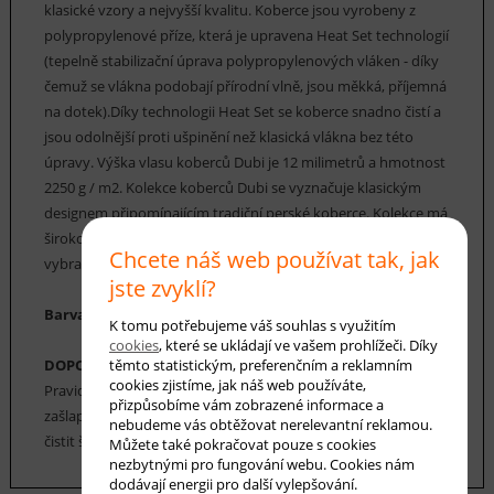
klasické vzory a nejvyšší kvalitu. Koberce jsou vyrobeny z
polypropylenové příze, která je upravena Heat Set technologií
(tepelně stabilizační úprava polypropylenových vláken - díky
čemuž se vlákna podobají přírodní vlně, jsou měkká, příjemná
na dotek).Díky technologii Heat Set se koberce snadno čistí a
jsou odolnější proti ušpinění než klasická vlákna bez této
úpravy. Výška vlasu koberců Dubi je 12 milimetrů a hmotnost
2250 g / m2. Kolekce koberců Dubi se vyznačuje klasickým
designem připomínajícím tradiční perské koberce. Kolekce má
širokou škálu velikostí, barev a vzorů, z nichž si můžete
Chcete náš web používat tak, jak
vybrat.
jste zvyklí?
Barva koberce: béžová, šedomodrá, terakota
K tomu potřebujeme váš souhlas s využitím
cookies
, které se ukládají ve vašem prohlížeči. Díky
DOPORUČENÁ ÚDRŽBA:
těmto statistickým, preferenčním a reklamním
cookies zjistíme, jak náš web používáte,
Pravidelné vysávání nečistot z koberce, aby se zabránilo jejich
přizpůsobíme vám zobrazené informace a
zašlapání do koberce. Cca jednou za 12-18 měsíců je možné
nebudeme vás obtěžovat nerelevantní reklamou.
čistit šamponováním, nebo parní čištění koberce.
Můžete také pokračovat pouze s cookies
nezbytnými pro fungování webu. Cookies nám
dodávají energii pro další vylepšování.