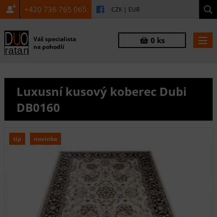
+420 736 765 065
CZK
|
EUR
Váš specialista
0 ks
na pohodlí
Luxusní kusový koberec Dubi
DB0160
tip
novinka