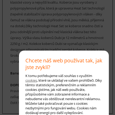
klasické vzory a nejvyšší kvalitu. Koberce jsou vyrobeny z
polypropylenové příze, která je upravena Heat Set technologií
(tepelně stabilizační úprava polypropylenových vláken - díky
čemuž se vlákna podobají přírodní vlně, jsou měkká, příjemná
na dotek).Díky technologii Heat Set se koberce snadno čistí a
jsou odolnější proti ušpinění než klasická vlákna bez této
úpravy. Výška vlasu koberců Dubi je 12 milimetrů a hmotnost
2250 g / m2. Kolekce koberců Dubi se vyznačuje klasickým
designem připomínajícím tradiční perské koberce. Kolekce má
širokou škálu velikostí, barev a vzorů, z nichž si můžete
Chcete náš web používat tak, jak
vybrat.
jste zvyklí?
Barva koberce: šedá, smetanová, béžová, hnědá
K tomu potřebujeme váš souhlas s využitím
cookies
, které se ukládají ve vašem prohlížeči. Díky
DOPORUČENÁ ÚDRŽBA:
těmto statistickým, preferenčním a reklamním
cookies zjistíme, jak náš web používáte,
Pravidelné vysávání nečistot z koberce, aby se zabránilo jejich
přizpůsobíme vám zobrazené informace a
zašlapání do koberce. Cca jednou za 12-18 měsíců je možné
nebudeme vás obtěžovat nerelevantní reklamou.
čistit šamponováním, nebo parní čištění koberce.
Můžete také pokračovat pouze s cookies
nezbytnými pro fungování webu. Cookies nám
dodávají energii pro další vylepšování.