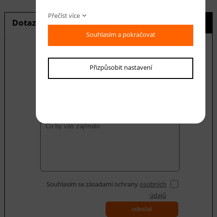
Přečíst více
Dotaz na produkt
Hlídání ceny
Souhlasím a pokračovat
Přizpůsobit nastavení
E-mail *
Váš dotaz
Souhlasím se zásadami ochrany
osobních
údajů
odeslat