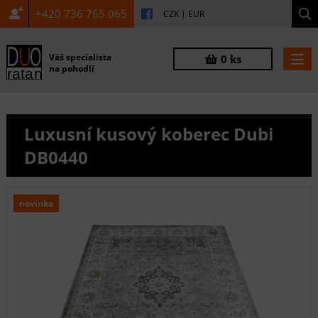
+420 736 765 065
CZK
|
EUR
Váš specialista
0 ks
na pohodlí
Luxusní kusový koberec Dubi
DB0440
novinka