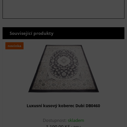
Související produkty
novinka
Luxusní kusový koberec Dubi DB0460
Dostupnost:
skladem
1 190,00 Kč