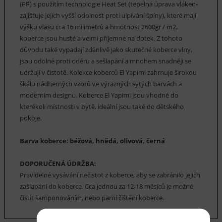
(PP) s použitím technologie Heat Set (tepelná úprava vláken-
zajišťuje jejich vyšší odolnost proti ulpívání špíny), které mají
výšku vlasu cca 16 milimetrů a hmotnost 2600gr / m2,
koberce jsou husté a velmi příjemné na dotek. Z tohoto
důvodu také vypadají zdánlivě jako skutečné koberce vlny,
jsou odolné proti oděru a sešlapání a mnohem snadněji se
udržují v čistotě. Kolekce koberců El Yapimi zahrnuje širokou
škálu nádherných vzorů ve výrazných sytých barvách a
moderním designu. Koberce El Yapimi jsou vhodné do
kterékoli místnosti v bytě, ideální jsou také do dětského
pokoje.
Barva koberce: béžová, hnědá, olivová, černá
DOPORUČENÁ ÚDRŽBA:
Pravidelné vysávání nečistot z koberce, aby se zabránilo jejich
zašlapání do koberce. Cca jednou za 12-18 měsíců je možné
čistit šamponováním, nebo parní čištění koberce.