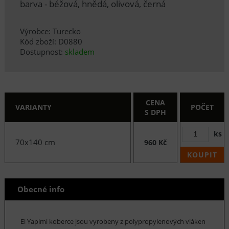
barva - béžová, hnědá, olivová, černá
Výrobce: Turecko
Kód zboží: D0880
Dostupnost:
skladem
CENA
VARIANTY
POČET
S DPH
ks
70x140 cm
960 Kč
KOUPIT
Obecné info
El Yapimi koberce jsou vyrobeny z polypropylenových vláken