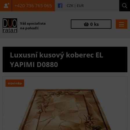
+420 736 765 065
CZK
|
EUR
Váš specialista
0 ks
na pohodlí
Luxusní kusový koberec EL
YAPIMI D0880
novinka