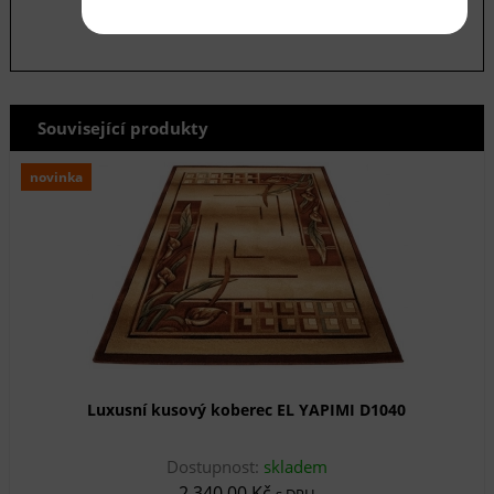
Související produkty
novinka
Luxusní kusový koberec EL YAPIMI D1040
Dostupnost:
skladem
2 340,00 Kč
s DPH