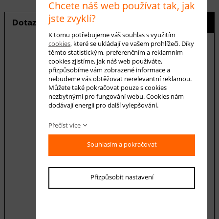
Chcete náš web používat tak, jak
jste zvyklí?
Dotaz na produkt
Hlídání ceny
K tomu potřebujeme váš souhlas s využitím
cookies
, které se ukládají ve vašem prohlížeči. Díky
těmto statistickým, preferenčním a reklamním
cookies zjistíme, jak náš web používáte,
přizpůsobíme vám zobrazené informace a
E-mail *
nebudeme vás obtěžovat nerelevantní reklamou.
Můžete také pokračovat pouze s cookies
nezbytnými pro fungování webu. Cookies nám
dodávají energii pro další vylepšování.
Váš dotaz
Přečíst více
Souhlasím a pokračovat
Přizpůsobit nastavení
Souhlasím se zásadami ochrany
osobních
údajů
odeslat