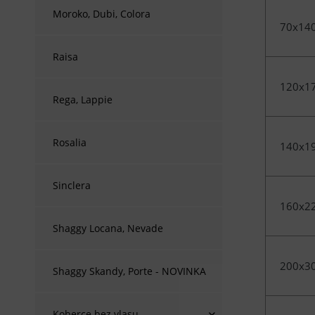
Moroko, Dubi, Colora
70x14
Raisa
120x1
Rega, Lappie
Rosalia
140x1
Sinclera
160x2
Shaggy Locana, Nevade
200x3
Shaggy Skandy, Porte - NOVINKA
Koberce bez vlasu