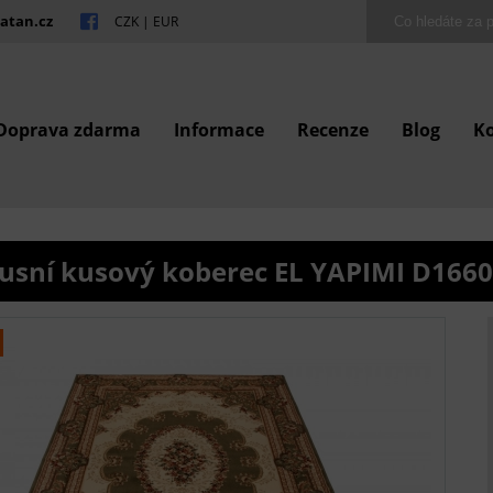
atan.cz
CZK
|
EUR
Doprava zdarma
Informace
Recenze
Blog
K
usní kusový koberec EL YAPIMI D166