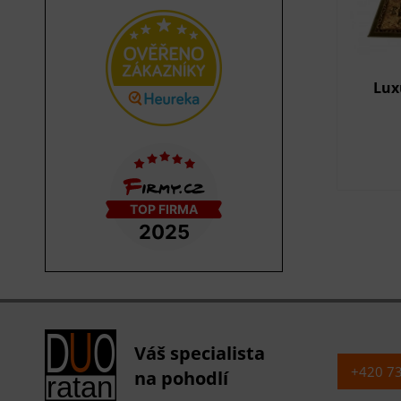
Lux
Váš specialista
+420 7
na pohodlí