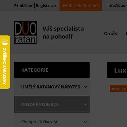
+420 736 765 065
Přihlášení
Registrace
info@duor
Váš specialista
O nás
na pohodlí
Lux
KATEGORIE
UMĚLÝ RATANOVÝ NÁBYTEK
novinka
KUSOVÉ KOBERCE
Chappe - NOVINKA