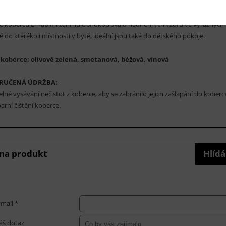
st proti ulpívání špíny). Koberce mají výšku vlasu cca 14 milimetrů a hmotn
 důvodu také vypadají zdánlivě jako skutečné koberce vlny. Jsou odolné prot
e koberců El Yapimi zahrnuje širokou škálu nádherných vzorů ve výrazných 
 do kterékoli místnosti v bytě, ideální jsou také do dětského pokoje.
 koberce: olivově zelená, smetanová, béžová, vínová
RUČENÁ ÚDRŽBA:
elné vysávání nečistot z koberce, aby se zabránilo jejich zašlapání do kobe
arní čištění koberce.
 na produkt
Hlídá
-mail *
áš dotaz