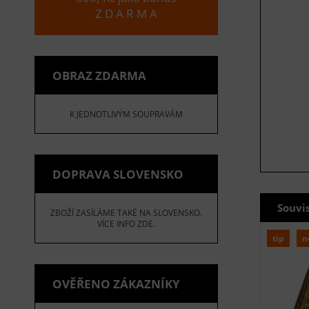
Z D A R M A
OBRAZ ZDARMA
K JEDNOTLIVÝM SOUPRAVÁM
DOPRAVA SLOVENSKO
Souvi
ZBOŽÍ ZASÍLÁME TAKÉ NA SLOVENSKO.
VÍCE INFO ZDE.
tip
n
OVĚŘENO ZÁKAZNÍKY