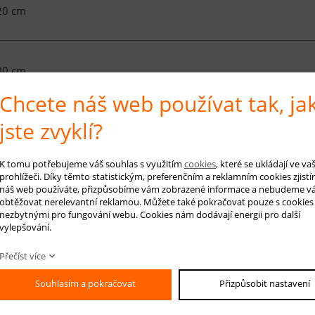
20 cm
00 cm
Chcete náš web používat tak, ja
jste zvyklí?
50 cm
K tomu potřebujeme váš souhlas s využitím
cookies
, které se ukládají ve v
prohlížeči. Díky těmto statistickým, preferenčním a reklamním cookies zjistí
náš web používáte, přizpůsobíme vám zobrazené informace a nebudeme v
00 cm
obtěžovat nerelevantní reklamou. Můžete také pokračovat pouze s cookies
nezbytnými pro fungování webu. Cookies nám dodávají energii pro další
vylepšování.
é info
Přečíst více
Souhlasím a pokračovat
Přizpůsobit nastavení
imi koberce jsou vyrobeny z polypropylenových vláken (PP) s použitím technol