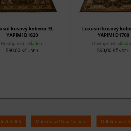
usní kusový koberec EL
Luxusní kusový kobe
YAPIMI D1620
YAPIMI D1700
Dostupnost:
skladem
Dostupnost:
sklad
590,00 Kč
590,00 Kč
s DPH
s DPH
36 765 065
Máte dotaz? Napište nám
Odběr novine