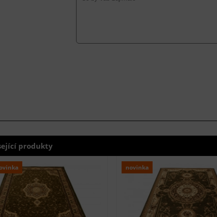
sející produkty
ovinka
novinka