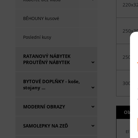
220x3
BĚHOUNY kusové
250x3
Poslední kusy
RATANOVÝ NÁBYTEK
250x3
PROUTĚNÝ NÁBYTEK
BYTOVÉ DOPLŇKY - koše,
300x4
stojany ...
MODERNÍ OBRAZY
Obecn
SAMOLEPKY NA ZEĎ
El Yap