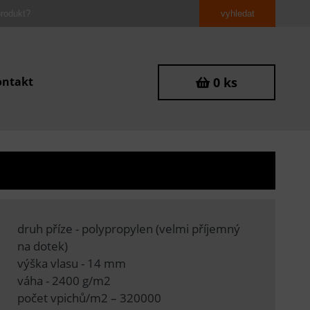
ontakt
0 ks
0
druh příze - polypropylen (velmi příjemný
na dotek)
výška vlasu - 14 mm
váha - 2400 g/m2
počet vpichů/m2 – 320000