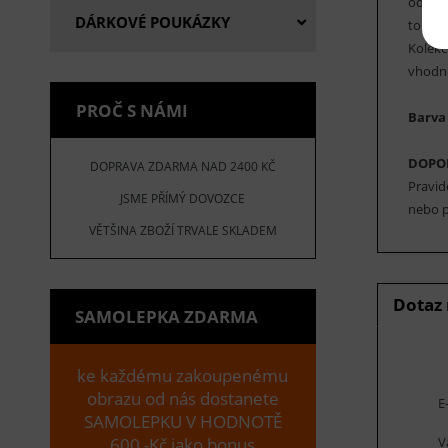
odolno
DÁRKOVÉ POUKÁZKY
tohoto
Kolekc
vhodné
PROČ S NÁMI
Barva
DOPO
DOPRAVA ZDARMA NAD 2400 KČ
Pravid
JSME PŘÍMÝ DOVOZCE
nebo p
VĚTŠINA ZBOŽÍ TRVALE SKLADEM
Dotaz
SAMOLEPKA ZDARMA
ke každému zakoupenému
obrazu od nás dostanete
E
SAMOLEPKU V HODNOTĚ
V
600,-Kč jako bonus