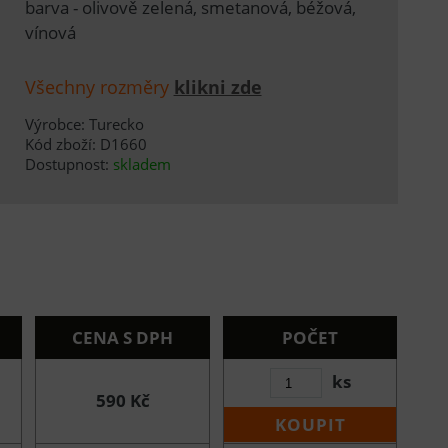
barva - olivově zelená, smetanová, béžová,
vínová
Všechny rozměry
klikni zde
Výrobce: Turecko
Kód zboží: D1660
Dostupnost:
skladem
CENA S DPH
POČET
ks
590 Kč
KOUPIT