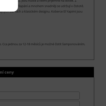
ost 2400 gr/m2. Jsou husté a velmi příjemné na dotek. Z
i oděru a sešlapání a mnohem snadněji se udržují v čistotě.
sytých barvách a klasickém designu. Koberce El Yapimi jsou
rce. Cca jednou za 12-18 měsíců je možné čistit šamponováním,
ní ceny