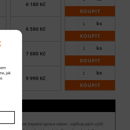
6 180 Kč
KOUPIT
ks
6 580 Kč
KOUPIT
k
ks
7 680 Kč
KOUPIT
ašem
ks
me, jak
9 990 Kč
ás
KOUPIT
ogie Heat Set (tepelná úprava vláken - zajišťuje jejich vyšší