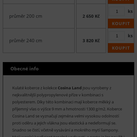
ks
průměr 200 cm
2 650 Kč
KOUPIT
ks
průměr 240 cm
3 820 Kč
KOUPIT
Obecné info
Kulaté koberce z kolekce
Cosina Land
jsou vyrobeny z
nejkvalitnější polypropylenové příze v kombinaci s
polyesterem. Díky této kombinaci mají koberce měkký a
příjemný vlas o výšce 9 mm a hmotnosti 1300 g/m2. Koberce
Cosina Land se vyznačují zejména velmi vysokou odolností
proti oděru a jejich vlákna jsou elastická a nedeformují se.
Snadno se čistí, včetně vysávání a mokrého mytí šampony.