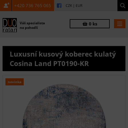
+420 736 765 065
CZK
|
EUR
Váš specialista
0 ks
na pohodlí
Luxusní kusový koberec kulatý
Cosina Land PT0190-KR
novinka