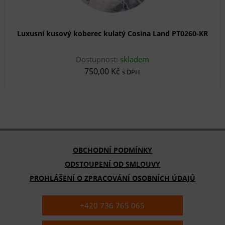
Luxusní kusový koberec kulatý Cosina Land PT0260-KR
Dostupnost:
skladem
750,00 Kč
s DPH
OBCHODNÍ PODMÍNKY
ODSTOUPENÍ OD SMLOUVY
PROHLÁŠENÍ O ZPRACOVÁNÍ OSOBNÍCH ÚDAJŮ
+420 736 765 065