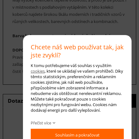
Mají vysoký koeficient tepelné vodivosti, a proto je lze použít i
v místnostech s podlahovým vytápěním. V této kolekci
koberců najdete širokou škálu moderních i tradičních vzorů v
různých velikostech, barevných odstínech a kombinacích.
Barva koberce: smetanová, písková, šedá, modrá
Chcete náš web používat tak, jak
DOPORUČENÁ ÚDRŽBA:
jste zvyklí?
Pravidelné vysávání nečistot z koberce, aby se zabránilo jejich
zašlapání do koberce. Cca jednou za 12-18 měsíců je možné
K tomu potřebujeme váš souhlas s využitím
cookies
, které se ukládají ve vašem prohlížeči. Díky
čistit šamponováním nebo parním čištěním.
těmto statistickým, preferenčním a reklamním
cookies zjistíme, jak náš web používáte,
přizpůsobíme vám zobrazené informace a
nebudeme vás obtěžovat nerelevantní reklamou.
Můžete také pokračovat pouze s cookies
Dotaz na produkt
Hlídání ceny
nezbytnými pro fungování webu. Cookies nám
dodávají energii pro další vylepšování.
Přečíst více
E-mail *
Souhlasím a pokračovat