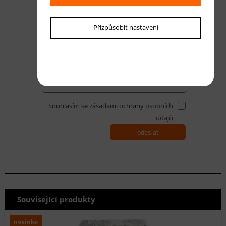
Váš dotaz
Přizpůsobit nastavení
Souhlasím se zásadami ochrany
osobních
údajů
odeslat
Související produkty
novinka