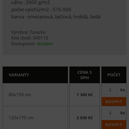
váha - 2000 g/m2
počet vpichů/m2 - 576 000
barva - smetanová, béžová, hnědá, šedá
Výrobce: Turecko
Kód zboží: SA0110
Dostupnost:
skladem
CENA S
VARIANTY
POČET
DPH
ks
80x150 cm
1 300 Kč
KOUPIT
ks
120x170 cm
2 030 Kč
KOUPIT