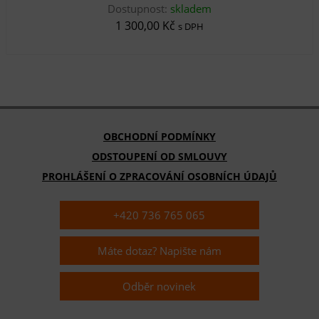
Dostupnost:
skladem
1 300,00 Kč
s DPH
OBCHODNÍ PODMÍNKY
ODSTOUPENÍ OD SMLOUVY
PROHLÁŠENÍ O ZPRACOVÁNÍ OSOBNÍCH ÚDAJŮ
+420 736 765 065
Máte dotaz? Napište nám
Odběr novinek