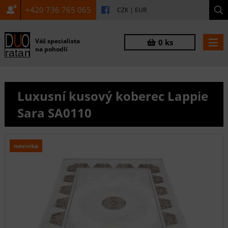
+420 736 765 065
CZK
|
EUR
Váš specialista
0 ks
na pohodlí
Luxusní kusový koberec Lappie
Sara SA0110
novinka