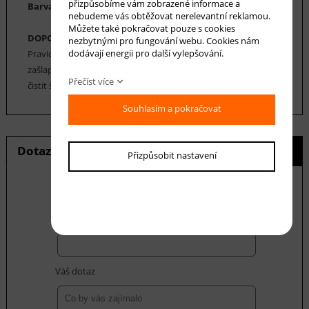
přizpůsobíme vám zobrazené informace a
Barva koberce: smetanová, béžová, hnědá, šedá
nebudeme vás obtěžovat nerelevantní reklamou.
Můžete také pokračovat pouze s cookies
DOPORUČENÁ ÚDRŽBA:
nezbytnými pro fungování webu. Cookies nám
dodávají energii pro další vylepšování.
Pravidelné vysávání nečistot z koberce, aby se zabránilo jejich
zašlapání do koberce. Cca jednou za 12-18 měsíců je možné
Přečíst více
čistit šamponováním.
Souhlasím a pokračovat
Dotaz na produkt
Hlídání ceny
Přizpůsobit nastavení
E-mail *
Váš dotaz