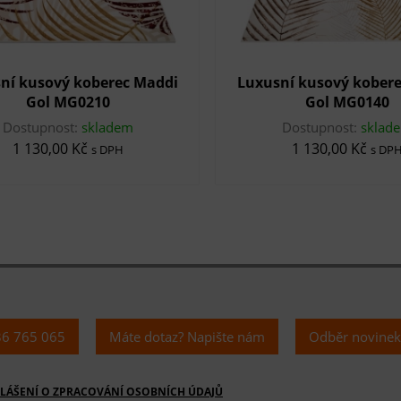
ní kusový koberec Maddi
Luxusní kusový kober
Gol MG0210
Gol MG0140
Dostupnost:
skladem
Dostupnost:
sklad
1 130,00 Kč
1 130,00 Kč
s DPH
s DP
36 765 065
Máte dotaz? Napište nám
Odběr novine
LÁŠENÍ O ZPRACOVÁNÍ OSOBNÍCH ÚDAJŮ