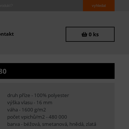
ontakt
0 ks
80
druh příze - 100% polyester
výška vlasu - 16 mm
váha - 1600 g/m2
počet vpichů/m2 - 480 000
barva - béžová, smetanová, hnědá, zlatá