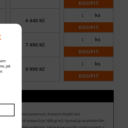
KOUPIT
ks
6 440 Kč
KOUPIT
k
ks
7 490 Kč
KOUPIT
ašem
ks
me, jak
9 990 Kč
ás
KOUPIT
iční a v příjemné barevnosti. Koberce Maddi Gol
ěchto kusových koberců je 1600 g/m2. Vyznačují se především
eficient tepelné vodivosti, takže je lze použít v místnostech s