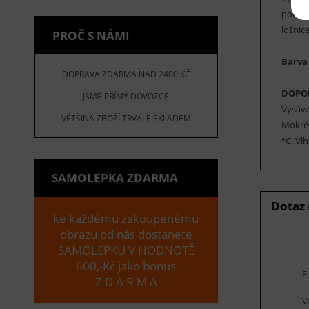
podlah
ložnice
PROČ S NÁMI
Barva
DOPRAVA ZDARMA NAD 2400 KČ
DOPO
JSME PŘÍMÝ DOVOZCE
Vysává
VĚTŠINA ZBOŽÍ TRVALE SKLADEM
Mokré 
°C. Vl
SAMOLEPKA ZDARMA
Dotaz
ke každému zakoupenému
obrazu od nás dostanete
SAMOLEPKU V HODNOTĚ
600,-Kč jako bonus
E
Z D A R M A
V