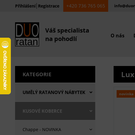
+420 736 765 065
Přihlášení
Registrace
info@duor
Váš specialista
O nás
na pohodlí
Lux
KATEGORIE
UMĚLÝ RATANOVÝ NÁBYTEK
novinka
KUSOVÉ KOBERCE
Chappe - NOVINKA