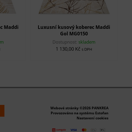
ec Maddi
Luxusní kusový koberec Maddi
Gol MG0150
em
Dostupnost:
skladem
1 130,00 Kč
H
s DPH
Webové stránky ©2026 PANKREA
k
Provozováno na systému Estofan
Nastavení cookies