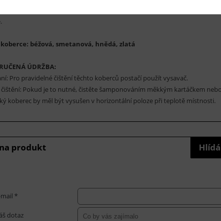
ovým vytápěním. V naší nabídce je najdete v nejrůznějších rozměrech. Může
.
 koberce: béžová, smetanová, hnědá, zlatá
RUČENÁ ÚDRŽBA:
ní: Pro pravidelné čištění těchto koberců postačí použít vysavač.
čištění: Pokud je to nutné, čistěte šamponováním měkkým kartáčkem nebo
hký koberec by měl být vysušen v horizontální poloze při teplotě místnosti.
 na produkt
Hlídá
-mail *
áš dotaz