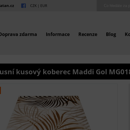
atan.cz
CZK
|
EUR
Doprava zdarma
Informace
Recenze
Blog
K
usní kusový koberec Maddi Gol MG01