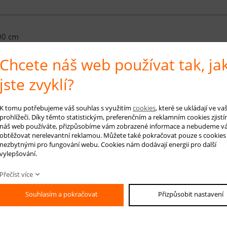
00 cm
Chcete náš web používat tak, ja
50 cm
jste zvyklí?
K tomu potřebujeme váš souhlas s využitím
cookies
, které se ukládají ve v
prohlížeči. Díky těmto statistickým, preferenčním a reklamním cookies zjistí
00 cm
náš web používáte, přizpůsobíme vám zobrazené informace a nebudeme v
obtěžovat nerelevantní reklamou. Můžete také pokračovat pouze s cookies
nezbytnými pro fungování webu. Cookies nám dodávají energii pro další
vylepšování.
é info
Přečíst více
Souhlasím a pokračovat
Přizpůsobit nastavení
kci koberců
Maddi Gol
naleznete moderní i klasické vzory, které jsou netrad
yrobeny ze 100% polyesterových vláken, s výškou vlasu 16 mm. Hmotnost t
u odolností proti oděru. Za zmínku také stojí, že tyto koberce mají vysoký ko