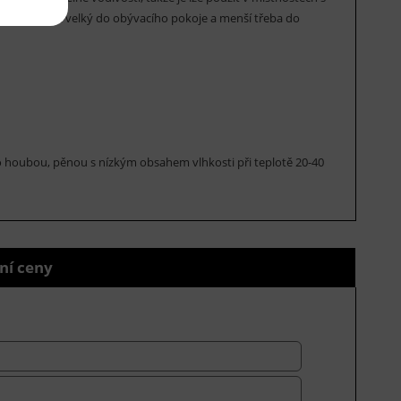
te si vybrat velký do obývacího pokoje a menší třeba do
 houbou, pěnou s nízkým obsahem vlhkosti při teplotě 20-40
ní ceny