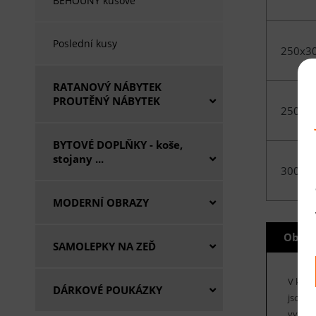
BĚHOUNY kusové
Poslední kusy
250x3
RATANOVÝ NÁBYTEK
PROUTĚNÝ NÁBYTEK
250x3
BYTOVÉ DOPLŇKY - koše,
stojany ...
300x4
MODERNÍ OBRAZY
Obecn
SAMOLEPKY NA ZEĎ
V kole
DÁRKOVÉ POUKÁZKY
jsou v
vysoko