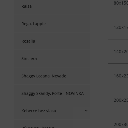
80x15
Raisa
Rega, Lappie
120x1
Rosalia
140x2
Sinclera
160x2
Shaggy Locana, Nevade
Shaggy Skandy, Porte - NOVINKA
200x2
Koberce bez vlasu
200x3