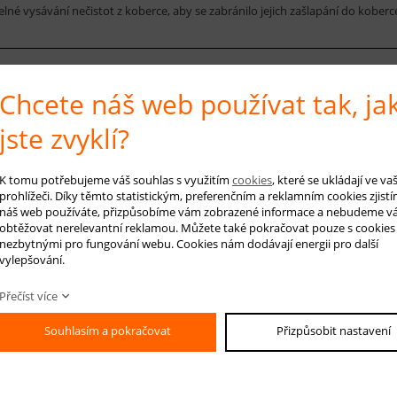
elné vysávání nečistot z koberce, aby se zabránilo jejich zašlapání do kobe
 na produkt
Hlídá
Chcete náš web používat tak, ja
jste zvyklí?
K tomu potřebujeme váš souhlas s využitím
cookies
, které se ukládají ve v
-mail *
prohlížeči. Díky těmto statistickým, preferenčním a reklamním cookies zjistí
náš web používáte, přizpůsobíme vám zobrazené informace a nebudeme v
áš dotaz
obtěžovat nerelevantní reklamou. Můžete také pokračovat pouze s cookies
nezbytnými pro fungování webu. Cookies nám dodávají energii pro další
vylepšování.
Přečíst více
Souhlasím a pokračovat
Přizpůsobit nastavení