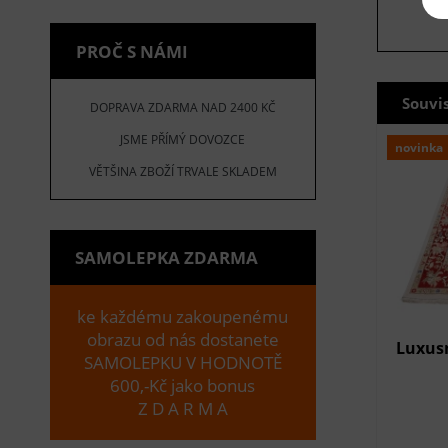
PROČ S NÁMI
Souvi
DOPRAVA ZDARMA NAD 2400 KČ
JSME PŘÍMÝ DOVOZCE
novinka
VĚTŠINA ZBOŽÍ TRVALE SKLADEM
SAMOLEPKA ZDARMA
ke každému zakoupenému
obrazu od nás dostanete
Luxusn
SAMOLEPKU V HODNOTĚ
600,-Kč jako bonus
Z D A R M A