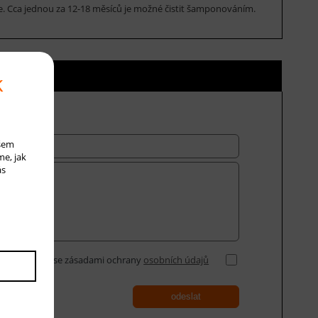
rce. Cca jednou za 12-18 měsíců je možné čistit šamponováním.
ní ceny
k
ašem
me, jak
ás
Souhlasím se zásadami ochrany
osobních údajů
odeslat