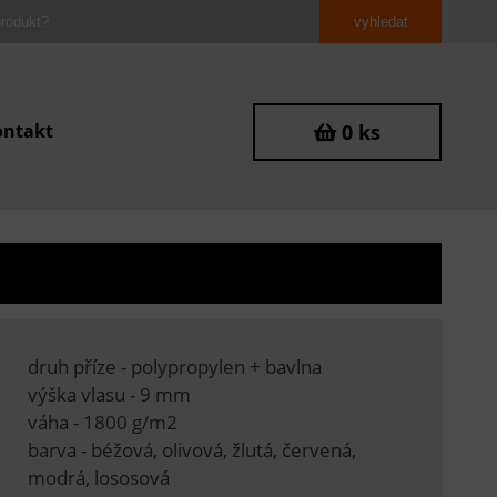
ontakt
0 ks
druh příze - polypropylen + bavlna
výška vlasu - 9 mm
váha - 1800 g/m2
barva - béžová, olivová, žlutá, červená,
modrá, lososová