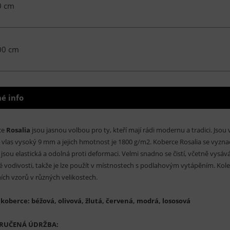
0 cm
00 cm
é info
ce
Rosalia
jsou jasnou volbou pro ty, kteří mají rádi modernu a tradici. Jsou 
vlas vysoký 9 mm a jejich hmotnost je 1800 g/m2. Koberce Rosalia se vyznač
 jsou elastická a odolná proti deformaci. Velmi snadno se čistí, včetně vysá
é vodivosti, takže je lze použít v místnostech s podlahovým vytápěním. Kol
ních vzorů v různých velikostech.
koberce: béžová, olivová, žlutá, červená, modrá, lososová
RUČENÁ ÚDRŽBA: