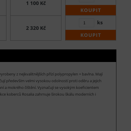
1 100 Kč
KOUPIT
ks
2 320 Kč
KOUPIT
vyrobeny z nejkvalitnějších přízí polypropylen + bavlna. Mají
ují především velmi vysokou odolností proti oděru a jejich
vání a mokrého čištění. Vyznačují se vysokým koeficientem
ekce koberců Rosalia zahrnuje širokou škálu moderních i