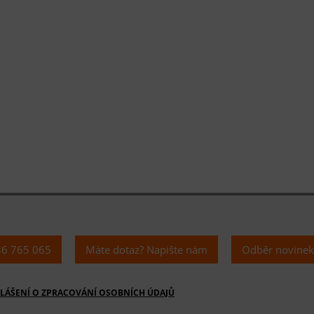
36 765 065
Máte dotaz? Napište nám
Odběr novine
LÁŠENÍ O ZPRACOVÁNÍ OSOBNÍCH ÚDAJŮ