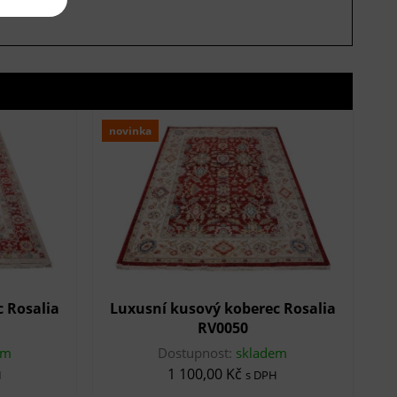
novinka
 Rosalia
Luxusní kusový koberec Rosalia
RV0050
em
Dostupnost:
skladem
1 100,00 Kč
H
s DPH