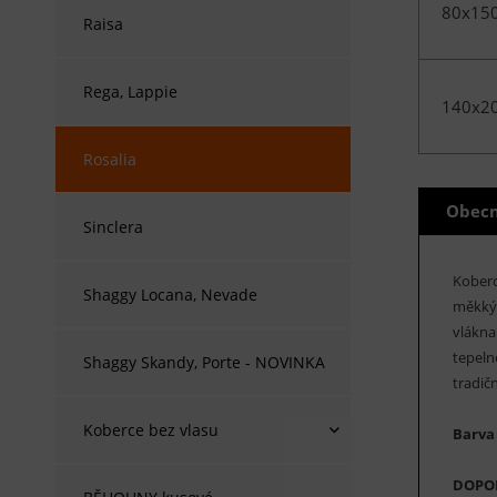
80x15
Raisa
Rega, Lappie
140x2
Rosalia
Obecn
Sinclera
Kober
Shaggy Locana, Nevade
měkký 
vlákna
tepeln
Shaggy Skandy, Porte - NOVINKA
tradič
Koberce bez vlasu
Barva 
DOPO