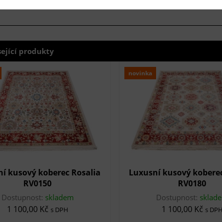
sející produkty
novinka
í kusový koberec Rosalia
Luxusní kusový koberec
RV0150
RV0180
Dostupnost:
skladem
Dostupnost:
sklad
1 100,00 Kč
1 100,00 Kč
s DPH
s DP