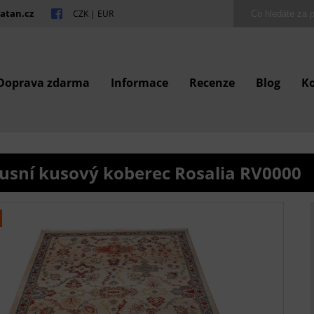
atan.cz
CZK
|
EUR
Doprava zdarma
Informace
Recenze
Blog
K
usní kusový koberec Rosalia RV0000