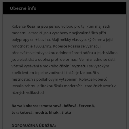
Obecné info
Koberce
Rosalia
jsou jasnou volbou pro ty, kteří mají rádi
modernu a tradici. Jsou vyrobeny z nejkvalitnějších přízí
polypropylen + bavlna. Mají měkký vlas vysoký 9 mm a jejich
hmotnost je 1800 g/m2. Koberce Rosalia se vyznačují
především velmi vysokou odolností proti oděru a jejich vlákna
jsou elastická a odolná proti deformaci. Velmi snadno se čistí,
včetně vysávání a mokrého čištění. Vyznačují se vysokým
koeficientem tepelné vodivosti, takže je lze použít v
místnostech s podlahovým vytápěním. Kolekce koberců
Rosalia zahrnuje širokou škálu moderních i tradičních vzorů v
různých velikostech.
Barva koberce: smetanová, béžová, červená,
terakotová, modrá, khaki, žlutá
DOPORUČENÁ ÚDRŽBA: