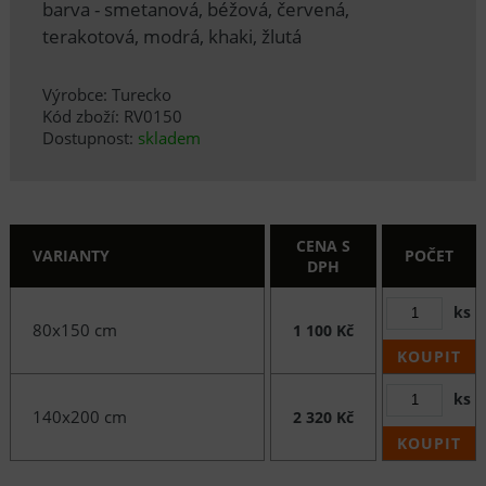
barva - smetanová, béžová, červená,
terakotová, modrá, khaki, žlutá
Výrobce: Turecko
Kód zboží: RV0150
Dostupnost:
skladem
CENA S
VARIANTY
POČET
DPH
ks
80x150 cm
1 100 Kč
KOUPIT
ks
140x200 cm
2 320 Kč
KOUPIT