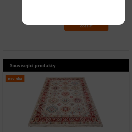
Souhlasím se zásadami ochrany
osobních
údajů
odeslat
Související produkty
novinka