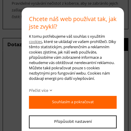
Pravidelné vysávání nečistot z koberce, aby se zabránilo jejich
zašlapání do koberce. Cca jednou za 12-18 měsíců je možné
čistit šamponováním.
Chcete náš web používat tak, jak
jste zvyklí?
K tomu potřebujeme váš souhlas s využitím
cookies
, které se ukládají ve vašem prohlížeči. Díky
Dotaz na produkt
Hlídání ceny
těmto statistickým, preferenčním a reklamním
cookies zjistíme, jak náš web používáte,
přizpůsobíme vám zobrazené informace a
nebudeme vás obtěžovat nerelevantní reklamou.
Můžete také pokračovat pouze s cookies
nezbytnými pro fungování webu. Cookies nám
E-mail *
dodávají energii pro další vylepšování.
Přečíst více
Váš dotaz
Souhlasím a pokračovat
Přizpůsobit nastavení