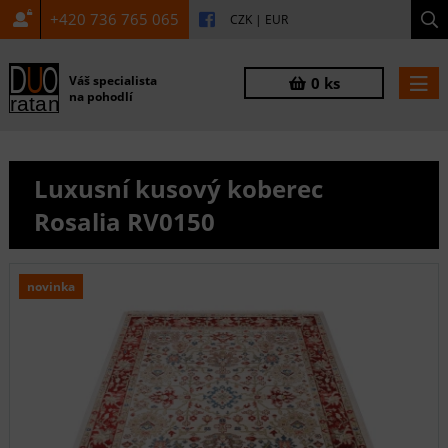
+420 736 765 065
CZK
|
EUR
Váš specialista
0 ks
na pohodlí
Luxusní kusový koberec
Rosalia RV0150
novinka