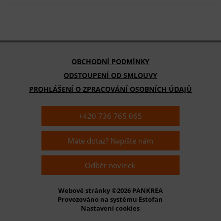
OBCHODNÍ PODMÍNKY
ODSTOUPENÍ OD SMLOUVY
PROHLÁŠENÍ O ZPRACOVÁNÍ OSOBNÍCH ÚDAJŮ
+420 736 765 065
Máte dotaz? Napište nám
Odběr novinek
Webové stránky ©2026 PANKREA
Provozováno na systému Estofan
Nastavení cookies