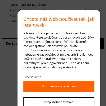
DOPORUČENÁ ÚDRŽBA:
Pravidelné vysávání nečistot z koberce, aby se zabránilo jejich
zašlapání do koberce. Cca jednou za 12-18 měsíců je možné
Chcete náš web používat tak, jak
čistit šamponováním.
jste zvyklí?
K tomu potřebujeme váš souhlas s využitím
cookies
, které se ukládají ve vašem prohlížeči. Díky
těmto statistickým, preferenčním a reklamním
Dotaz na produkt
Hlídání ceny
cookies zjistíme, jak náš web používáte,
přizpůsobíme vám zobrazené informace a
nebudeme vás obtěžovat nerelevantní reklamou.
Můžete také pokračovat pouze s cookies
nezbytnými pro fungování webu. Cookies nám
E-mail *
dodávají energii pro další vylepšování.
Přečíst více
Váš dotaz
Souhlasím a pokračovat
Přizpůsobit nastavení