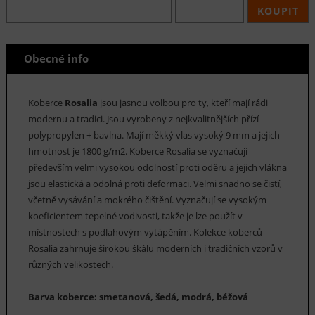
KOUPIT
Obecné info
Koberce
Rosalia
jsou jasnou volbou pro ty, kteří mají rádi
modernu a tradici. Jsou vyrobeny z nejkvalitnějších přízí
polypropylen + bavlna. Mají měkký vlas vysoký 9 mm a jejich
hmotnost je 1800 g/m2. Koberce Rosalia se vyznačují
především velmi vysokou odolností proti oděru a jejich vlákna
jsou elastická a odolná proti deformaci. Velmi snadno se čistí,
včetně vysávání a mokrého čištění. Vyznačují se vysokým
koeficientem tepelné vodivosti, takže je lze použít v
místnostech s podlahovým vytápěním. Kolekce koberců
Rosalia zahrnuje širokou škálu moderních i tradičních vzorů v
různých velikostech.
Barva koberce: smetanová, šedá, modrá, béžová