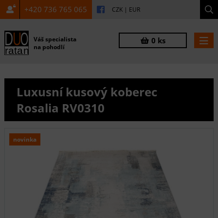
+420 736 765 065
CZK
|
EUR
Váš specialista
0 ks
na pohodlí
Luxusní kusový koberec
Rosalia RV0310
novinka