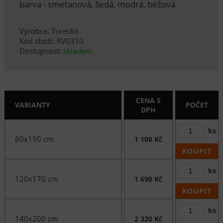
barva - smetanová, šedá, modrá, béžová
Výrobce: Turecko
Kód zboží: RV0310
Dostupnost:
skladem
CENA S
VARIANTY
POČET
DPH
ks
80x150 cm
1 100 Kč
KOUPIT
ks
120x170 cm
1 690 Kč
KOUPIT
ks
140x200 cm
2 320 Kč