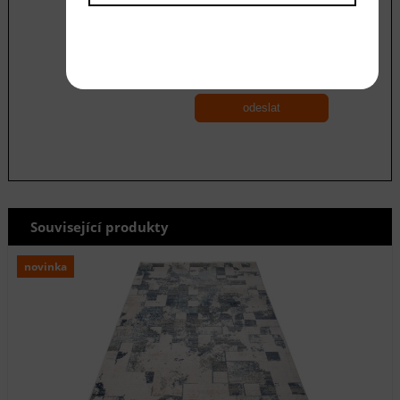
Souhlasím se zásadami ochrany
osobních
údajů
odeslat
Související produkty
novinka