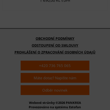
1 690,00 Kč
s DPH
OBCHODNÍ PODMÍNKY
ODSTOUPENÍ OD SMLOUVY
PROHLÁŠENÍ O ZPRACOVÁNÍ OSOBNÍCH ÚDAJŮ
+420 736 765 065
Máte dotaz? Napište nám
Odběr novinek
Webové stránky ©2026 PANKREA
Provozováno na systému Estofan