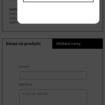
DOPORUČENÁ ÚDRŽBA:
Pravidelné vysávání nečistot z koberce, aby se zabránilo jejich
zašlapání do koberce. Pro hloubkové čištění je možné použít
sypké čističe koberců. Koberec se nesmí namáčet.
Dotaz na produkt
Hlídání ceny
E-mail *
Váš dotaz