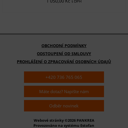
1 050,00 Kč
s DPH
OBCHODNÍ PODMÍNKY
ODSTOUPENÍ OD SMLOUVY
PROHLÁŠENÍ O ZPRACOVÁNÍ OSOBNÍCH ÚDAJŮ
+420 736 765 065
Máte dotaz? Napište nám
Odběr novinek
Webové stránky ©2026 PANKREA
Provozováno na systému Estofan