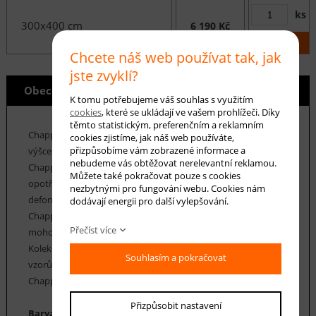
ks
300x400 cm
6 190 Kč
KOUPIT
Chcete náš web používat tak, jak
jste zvyklí?
Obecné info
K tomu potřebujeme váš souhlas s využitím
cookies
, které se ukládají ve vašem prohlížeči. Díky
těmto statistickým, preferenčním a reklamním
Chappe je kolekce koberců z polypropylenových vláken o
cookies zjistíme, jak náš web používáte,
přizpůsobíme vám zobrazené informace a
výšce vlasu 9 mm a hmotnosti cca 1350 g / m2. Koberce
nebudeme vás obtěžovat nerelevantní reklamou.
Chappe se vyznačují především velmi vysokou odolností proti
Můžete také pokračovat pouze s cookies
opotřebení, vláken, která jsou pružná a odolná proti
nezbytnými pro fungování webu. Cookies nám
deformaci. Údržba koberců Chappe je velice snadná. Koberce
dodávají energii pro další vylepšování.
Chappe mají vysoký koeficient tepelné vodivosti, a proto
Přečíst více
mohou být použity v místnostech s podlahovým topením.
Kolekce koberců Chappe nabízí řadu klasických i moderních
Souhlasím a pokračovat
vzorů, včetně geometrických, floristických a perských.Koberce
Chappe nabízíme v nejrůznějších rozměrech.
Přizpůsobit nastavení
Barva koberce: hnědá, béžová, smetanová, černá