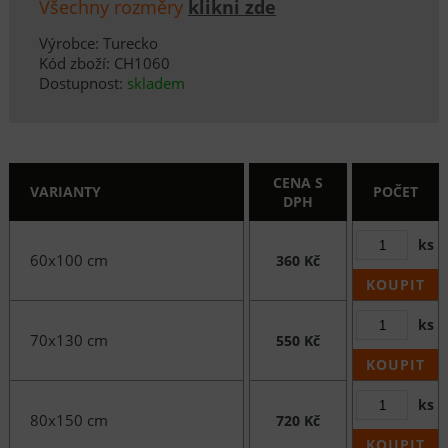
Všechny rozměry
klikni zde
Výrobce: Turecko
Kód zboží: CH1060
Dostupnost:
skladem
CENA S
VARIANTY
POČET
DPH
ks
60x100 cm
360 Kč
KOUPIT
ks
70x130 cm
550 Kč
KOUPIT
ks
80x150 cm
720 Kč
KOUPIT