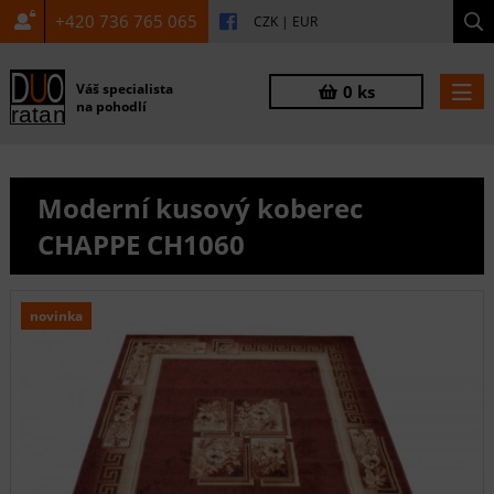
+420 736 765 065
CZK
|
EUR
Váš specialista
0 ks
na pohodlí
Moderní kusový koberec
CHAPPE CH1060
novinka