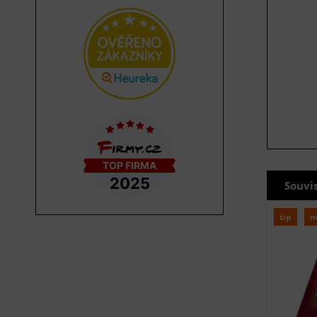
Souvi
tip
n