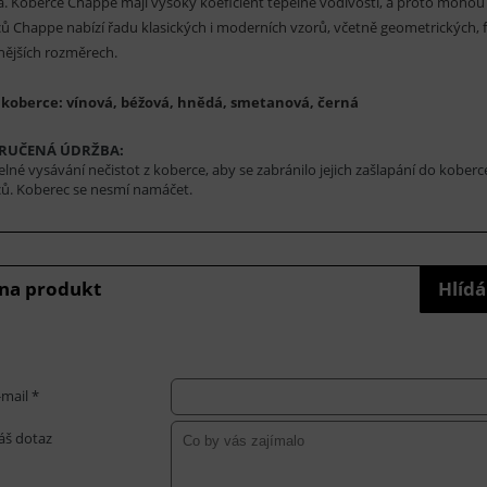
. Koberce Chappe mají vysoký koeficient tepelné vodivosti, a proto mohou
ů Chappe nabízí řadu klasických i moderních vzorů, včetně geometrických, 
nějších rozměrech.
 koberce: vínová, béžová, hnědá, smetanová, černá
RUČENÁ ÚDRŽBA:
elné vysávání nečistot z koberce, aby se zabránilo jejich zašlapání do koberc
ů. Koberec se nesmí namáčet.
 na produkt
Hlídá
-mail *
áš dotaz