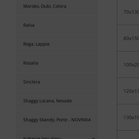
Moroko, Dubi, Colora
70x13
Raisa
80x15
Rega, Lappie
Rosalia
100x2
Sinclera
120x1
Shaggy Locana, Nevade
130x1
Shaggy Skandy, Porte - NOVINKA
Koberce bez vlasu