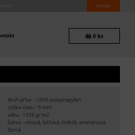
ontakt
0 ks
druh příze - 100% polypropylen
výška vlasu - 9 mm
váha - 1350 g/ m2
barva - vínová, béžová, hnědá, smetanová,
černá