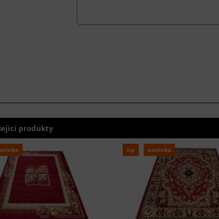
sející produkty
ovinka
tip
novinka