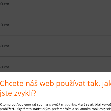
00 cm
20 cm
30 cm
50 cm
Chcete náš web používat tak, ja
00 cm
jste zvyklí?
K tomu potřebujeme váš souhlas s využitím
cookies
, které se ukládají ve v
prohlížeči. Díky těmto statistickým, preferenčním a reklamním cookies zjistí
00 cm