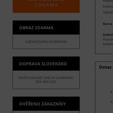
snadná
Z D A R M A
koberc
nejrůz
Barva
OBRAZ ZDARMA
DOPO
Pravid
K JEDNOTLIVÝM SOUPRAVÁM
koberc
DOPRAVA SLOVENSKO
Dotaz
ZBOŽÍ ZASÍLÁME TAKÉ NA SLOVENSKO.
VÍCE INFO ZDE.
E
V
OVĚŘENO ZÁKAZNÍKY