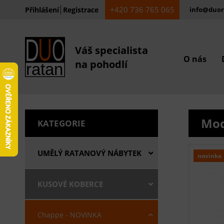
+420 736 765 065
Přihlášení
Registrace
info@duor
Váš specialista
O nás
na pohodlí
Mod
KATEGORIE
UMĚLÝ RATANOVÝ NÁBYTEK
novinka
KUSOVÉ KOBERCE
Chappe - NOVINKA