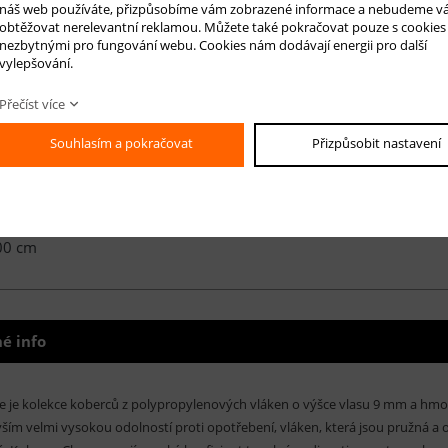
náš web používáte, přizpůsobíme vám zobrazené informace a nebudeme v
obtěžovat nerelevantní reklamou. Můžete také pokračovat pouze s cookies
nezbytnými pro fungování webu. Cookies nám dodávají energii pro další
vylepšování.
00 cm
Přečíst více
Souhlasím a pokračovat
Přizpůsobit nastavení
50 cm
00 cm
é info
 je kolekce koberců z polypropylenových vláken o výšce vlasu 9 mm a hmot
ším velmi vysokou odolností proti opotřebení, vláken, která jsou pružná a 