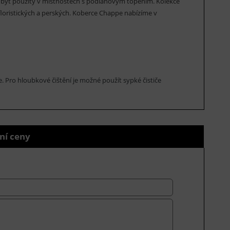
 být použity v místnostech s podlahovým topením. Kolekce
floristických a perských. Koberce Chappe nabízíme v
e. Pro hloubkové čištění je možné použít sypké čističe
ní ceny