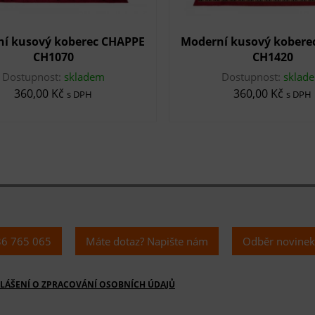
í kusový koberec CHAPPE
Moderní kusový kobere
CH1070
CH1420
Dostupnost:
skladem
Dostupnost:
sklad
360,00 Kč
360,00 Kč
s DPH
s DPH
36 765 065
Máte dotaz? Napište nám
Odběr novine
LÁŠENÍ O ZPRACOVÁNÍ OSOBNÍCH ÚDAJŮ