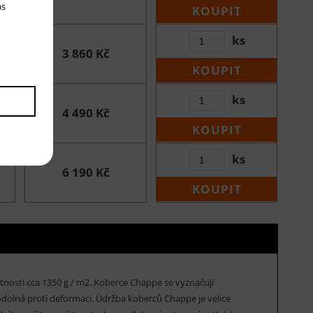
ás
KOUPIT
ks
3 860 Kč
KOUPIT
ks
4 490 Kč
KOUPIT
ks
6 190 Kč
KOUPIT
nosti cca 1350 g / m2. Koberce Chappe se vyznačují
odolná proti deformaci. Údržba koberců Chappe je velice