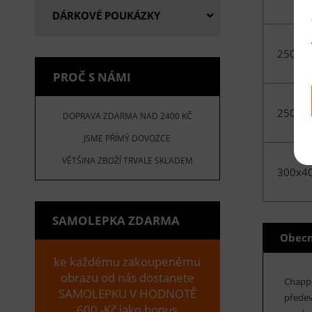
DÁRKOVÉ POUKÁZKY
250x3
PROČ S NÁMI
250x3
DOPRAVA ZDARMA NAD 2400 KČ
JSME PŘÍMÝ DOVOZCE
VĚTŠINA ZBOŽÍ TRVALE SKLADEM
300x4
SAMOLEPKA ZDARMA
Obecn
ke každému zakoupenému
obrazu od nás dostanete
Chappe
SAMOLEPKU V HODNOTĚ
předev
600,-Kč jako bonus