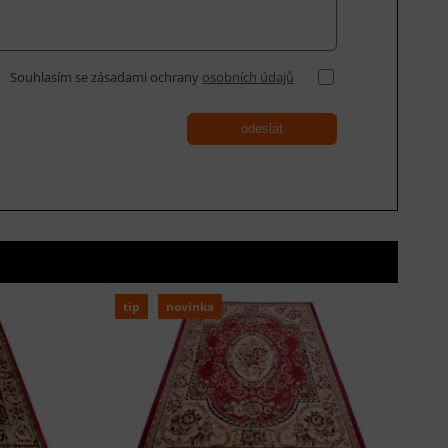
Souhlasím se zásadami ochrany
osobních údajů
odeslat
tip
novinka