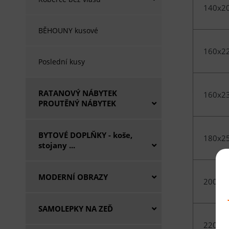
140x2
BĚHOUNY kusové
160x2
Poslední kusy
RATANOVÝ NÁBYTEK
160x2
PROUTĚNÝ NÁBYTEK
BYTOVÉ DOPLŇKY - koše,
180x2
stojany ...
MODERNÍ OBRAZY
200x3
SAMOLEPKY NA ZEĎ
220x3