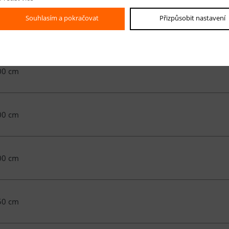
Souhlasím a pokračovat
Přizpůsobit nastavení
00 cm
00 cm
00 cm
00 cm
50 cm