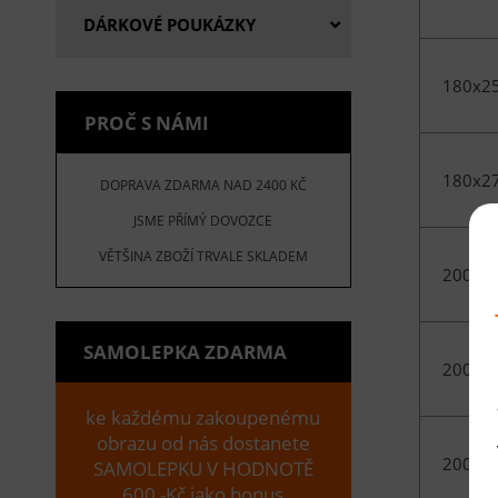
DÁRKOVÉ POUKÁZKY
180x2
PROČ S NÁMI
180x2
DOPRAVA ZDARMA NAD 2400 KČ
JSME PŘÍMÝ DOVOZCE
VĚTŠINA ZBOŽÍ TRVALE SKLADEM
200x2
SAMOLEPKA ZDARMA
200x2
ke každému zakoupenému
obrazu od nás dostanete
200x3
SAMOLEPKU V HODNOTĚ
600,-Kč jako bonus