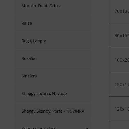
Moroko, Dubi, Colora
70x13
Raisa
80x15
Rega, Lappie
Rosalia
100x2
Sinclera
120x1
Shaggy Locana, Nevade
120x1
Shaggy Skandy, Porte - NOVINKA
Koberce bez vlasu