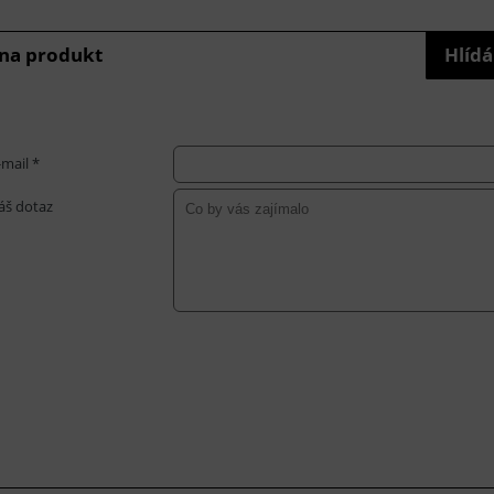
 na produkt
Hlídá
-mail *
áš dotaz