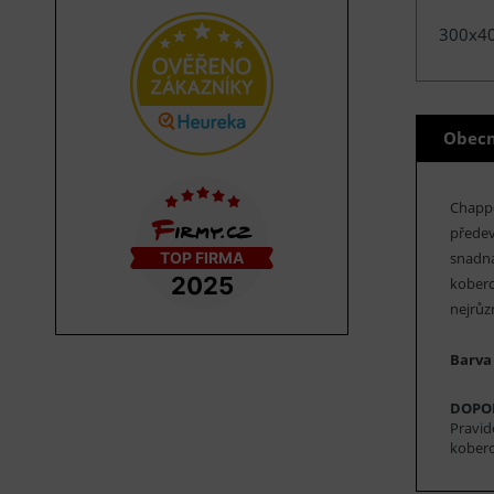
300x4
Obecn
Chappe
předev
snadná
koberc
nejrůz
Barva
DOPO
Pravid
koberc