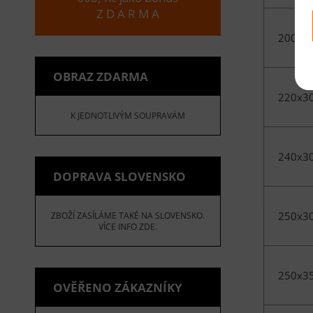
Z D A R M A
200x4
OBRAZ ZDARMA
220x3
K JEDNOTLIVÝM SOUPRAVÁM
240x3
DOPRAVA SLOVENSKO
250x3
ZBOŽÍ ZASÍLÁME TAKÉ NA SLOVENSKO.
VÍCE INFO ZDE.
250x3
OVĚŘENO ZÁKAZNÍKY