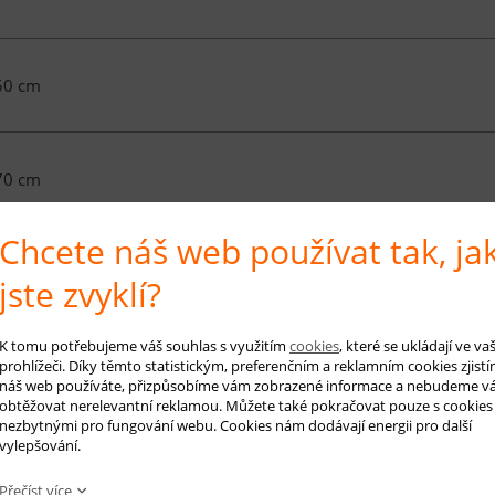
50 cm
70 cm
Chcete náš web používat tak, ja
00 cm
jste zvyklí?
K tomu potřebujeme váš souhlas s využitím
cookies
, které se ukládají ve v
prohlížeči. Díky těmto statistickým, preferenčním a reklamním cookies zjistí
50 cm
náš web používáte, přizpůsobíme vám zobrazené informace a nebudeme v
obtěžovat nerelevantní reklamou. Můžete také pokračovat pouze s cookies
nezbytnými pro fungování webu. Cookies nám dodávají energii pro další
vylepšování.
00 cm
Přečíst více