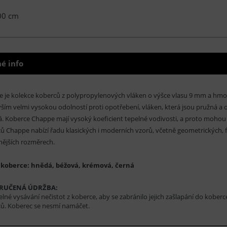
00 cm
é info
 je kolekce koberců z polypropylenových vláken o výšce vlasu 9 mm a hmot
ším velmi vysokou odolností proti opotřebení, vláken, která jsou pružná a 
. Koberce Chappe mají vysoký koeficient tepelné vodivosti, a proto mohou
ů Chappe nabízí řadu klasických i moderních vzorů, včetně geometrických, 
nějších rozměrech.
 koberce: hnědá, béžová, krémová, černá
RUČENÁ ÚDRŽBA:
elné vysávání nečistot z koberce, aby se zabránilo jejich zašlapání do koberc
ů. Koberec se nesmí namáčet.