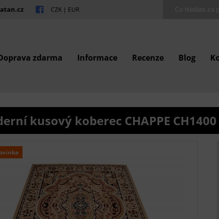
atan.cz
CZK
|
EUR
Doprava zdarma
Informace
Recenze
Blog
K
erní kusový koberec CHAPPE CH1400
ovinka