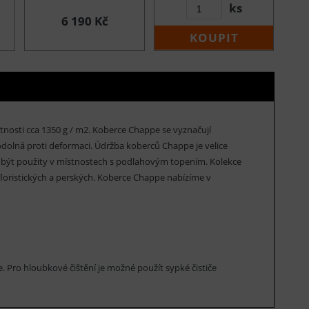
ks
6 190 Kč
KOUPIT
nosti cca 1350 g / m2. Koberce Chappe se vyznačují
odolná proti deformaci. Údržba koberců Chappe je velice
 být použity v místnostech s podlahovým topením. Kolekce
floristických a perských. Koberce Chappe nabízíme v
e. Pro hloubkové čištění je možné použít sypké čističe