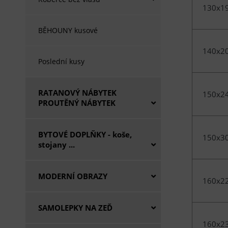
130x1
BĚHOUNY kusové
140x2
Poslední kusy
RATANOVÝ NÁBYTEK
150x2
PROUTĚNÝ NÁBYTEK
BYTOVÉ DOPLŇKY - koše,
150x3
stojany ...
MODERNÍ OBRAZY
160x2
SAMOLEPKY NA ZEĎ
160x2