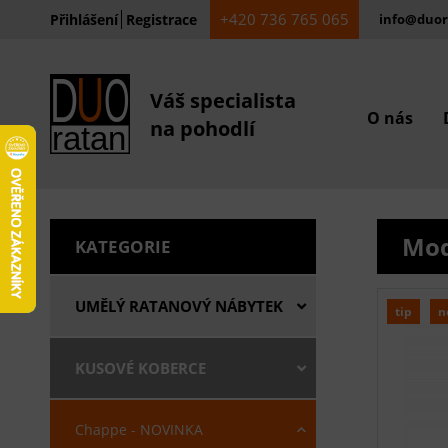
+420 736 765 065
Přihlášení
Registrace
info@duor
Váš specialista
O nás
na pohodlí
Mod
KATEGORIE
UMĚLÝ RATANOVÝ NÁBYTEK
tip
n
KUSOVÉ KOBERCE
Chappe - NOVINKA