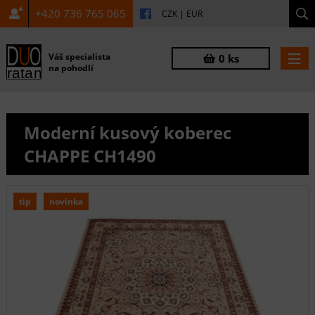
+420 736 765 065
CZK
|
EUR
Váš specialista
0 ks
na pohodlí
Moderní kusový koberec
CHAPPE CH1490
tip
novinka