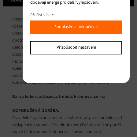
dodávají energii pro další vylepšování.
Přečíst více
Chappe je kolekce koberců z polypropylenových vláken o
výšce vlasu 9 mm a hmotnosti cca 1350 g / m2. Koberce
Souhlasím a pokračovat
Chappe se vyznačují především velmi vysokou odolností proti
opotřebení, vláken, která jsou pružná a odolná proti
deformaci. Údržba koberců Chappe je velice snadná. Koberce
Přizpůsobit nastavení
Chappe mají vysoký koeficient tepelné vodivosti, a proto
mohou být použity v místnostech s podlahovým topením.
Kolekce koberců Chappe nabízí řadu klasických i moderních
vzorů, včetně geometrických, floristických a perských.
Koberce Chappe nabízíme v nejrůznějších rozměrech.
Barva koberce: béžová, hnědá, krémová, černá
DOPORUČENÁ ÚDRŽBA:
Pravidelné vysávání nečistot z koberce, aby se zabránilo jejich
zašlapání do koberce. Pro hloubkové čištění je možné použít
sypké čističe koberců. Koberec se nesmí namáčet.