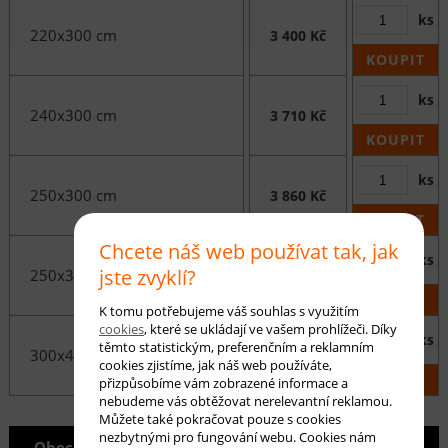
ks
220x300 cm
3 400 Kč
KOUPIT
ks
240x300 cm
3 710 Kč
KOUPIT
ks
250x300 cm
3 860 Kč
KOUPIT
Chcete náš web používat tak, jak
ks
jste zvyklí?
250x350 cm
4 490 Kč
KOUPIT
K tomu potřebujeme váš souhlas s využitím
cookies
, které se ukládají ve vašem prohlížeči. Díky
ks
těmto statistickým, preferenčním a reklamním
300x400 cm
6 190 Kč
cookies zjistíme, jak náš web používáte,
KOUPIT
přizpůsobíme vám zobrazené informace a
nebudeme vás obtěžovat nerelevantní reklamou.
Můžete také pokračovat pouze s cookies
nezbytnými pro fungování webu. Cookies nám
Obecné info