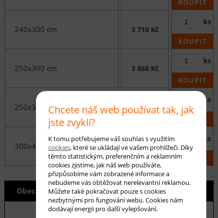
KOUPIT
ks
240x300 cm
3 710 Kč
KOUPIT
ks
250x300 cm
3 860 Kč
KOUPIT
ks
250x350 cm
4 490 Kč
Chcete náš web používat tak, jak
KOUPIT
jste zvyklí?
ks
K tomu potřebujeme váš souhlas s využitím
300x400 cm
6 190 Kč
cookies
, které se ukládají ve vašem prohlížeči. Díky
těmto statistickým, preferenčním a reklamním
KOUPIT
cookies zjistíme, jak náš web používáte,
přizpůsobíme vám zobrazené informace a
nebudeme vás obtěžovat nerelevantní reklamou.
Obecné info
Můžete také pokračovat pouze s cookies
nezbytnými pro fungování webu. Cookies nám
dodávají energii pro další vylepšování.