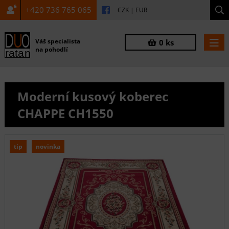
+420 736 765 065
CZK
|
EUR
Váš specialista
0 ks
na pohodlí
Moderní kusový koberec
CHAPPE CH1550
tip
novinka