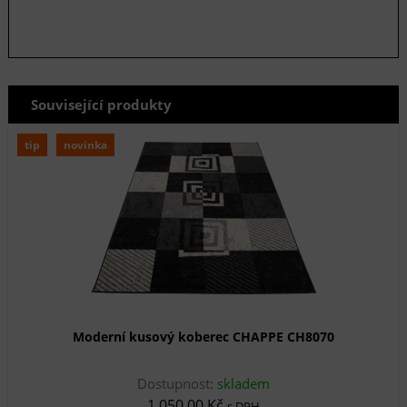
Související produkty
tip
novinka
Moderní kusový koberec CHAPPE CH8070
Dostupnost:
skladem
1 050,00 Kč
s DPH