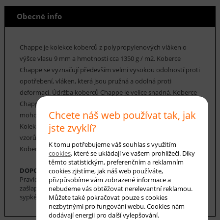
Obecné info
Chappe je kolekce koberců z polypropylenových vláken o
výšce vlasu 9 mm a hmotnosti cca 1350 g / m2. Koberce
Chappe se vyznačují především velmi vysokou odolností proti
opotřebení, vláken, která jsou pružná a odolná proti
deformaci. Údržba koberců Chappe je velice snadná. Koberce
Chappe mají vysoký koeficient tepelné vodivosti, a proto
Chcete náš web používat tak, jak
mohou být použity v místnostech s podlahovým topením.
jste zvyklí?
Kolekce koberců Chappe nabízí řadu klasických i moderních
vzorů, včetně geometrických, floristických a perských.
K tomu potřebujeme váš souhlas s využitím
Koberce Chappe nabízíme v nejrůznějších rozměrech.
cookies
, které se ukládají ve vašem prohlížeči. Díky
těmto statistickým, preferenčním a reklamním
DOPORUČENÁ ÚDRŽBA:
cookies zjistíme, jak náš web používáte,
Pravidelné vysávání nečistot z koberce, aby se zabránilo jejich
přizpůsobíme vám zobrazené informace a
zašlapání do koberce. Pro hloubkové čištění je možné použít
nebudeme vás obtěžovat nerelevantní reklamou.
sypké čističe koberců. Koberec se nesmí namáčet.
Můžete také pokračovat pouze s cookies
nezbytnými pro fungování webu. Cookies nám
dodávají energii pro další vylepšování.