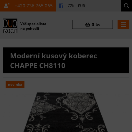
+420 736 765 065
CZK
|
EUR
Váš specialista
0 ks
na pohodlí
Moderní kusový koberec
CHAPPE CH8110
novinka