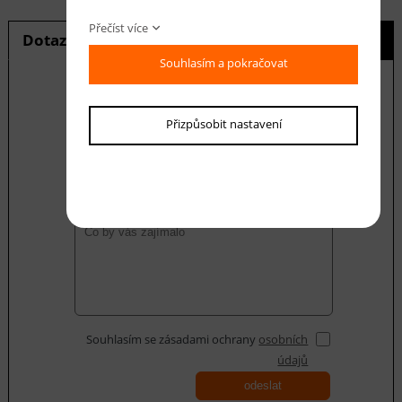
Přečíst více
Dotaz na produkt
Hlídání ceny
Souhlasím a pokračovat
Přizpůsobit nastavení
E-mail *
Váš dotaz
Souhlasím se zásadami ochrany
osobních
údajů
odeslat