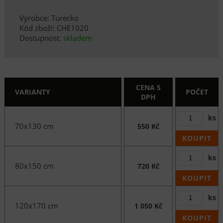
Výrobce: Turecko
Kód zboží: CHE1020
Dostupnost:
skladem
CENA S
VARIANTY
POČET
DPH
ks
70x130 cm
550 Kč
KOUPIT
ks
80x150 cm
720 Kč
KOUPIT
ks
120x170 cm
1 050 Kč
KOUPIT