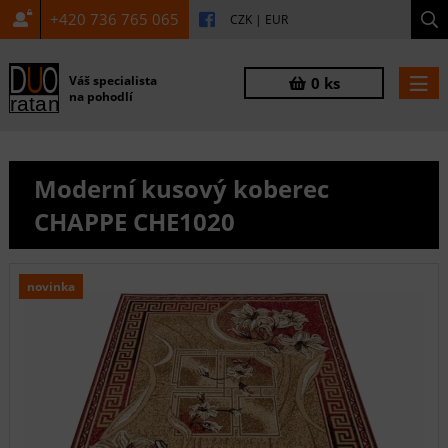
+420 736 765 065
CZK
|
EUR
Váš specialista
0 ks
na pohodlí
Moderní kusový koberec
CHAPPE CHE1020
novinka