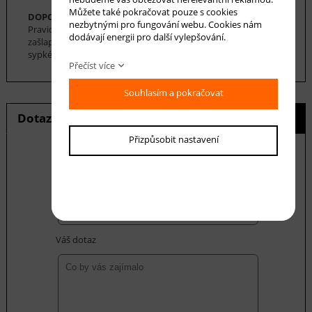
Můžete také pokračovat pouze s cookies
DOPORUČENÁ ÚDRŽBA:
nezbytnými pro fungování webu. Cookies nám
Pravidelné vysávání nečistot z koberce, aby se zabránilo jejich
dodávají energii pro další vylepšování.
zašlapání do koberce. Pro hloubkové čištění je možné použít
sypké čističe koberců. Koberec se nesmí namáčet.
Přečíst více
Souhlasím a pokračovat
Dotaz na produkt
Hlídání ceny
Přizpůsobit nastavení
E-mail *
Váš dotaz