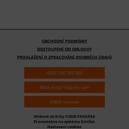
OBCHODNÍ PODMÍNKY
ODSTOUPENÍ OD SMLOUVY
PROHLÁŠENÍ O ZPRACOVÁNÍ OSOBNÍCH ÚDAJŮ
+420 736 765 065
Máte dotaz? Napište nám
Odběr novinek
Webové stránky ©2026 PANKREA
Provozováno na systému Estofan
Nastavení cookies