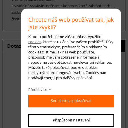
Pravidelné vysávání nečistot z koberce, které zabrání jejich
zašlapání do koberce. Cca jednou za 12-18 měsíců je možné
Chcete náš web používat tak, jak
čistit šamponováním.
jste zvyklí?
K tomu potřebujeme váš souhlas s využitím
cookies
, které se ukládají ve vašem prohlížeči. Díky
Dotaz na produkt
Hlídání ceny
těmto statistickým, preferenčním a reklamním
cookies zjistíme, jak náš web používáte,
přizpůsobíme vám zobrazené informace a
nebudeme vás obtěžovat nerelevantní reklamou.
Můžete také pokračovat pouze s cookies
nezbytnými pro fungování webu. Cookies nám
E-mail *
dodávají energii pro další vylepšování.
Přečíst více
Váš dotaz
Souhlasím a pokračovat
Přizpůsobit nastavení