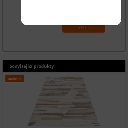
Souhlasím se zásadami ochrany
osobních
údajů
odeslat
Související produkty
novinka