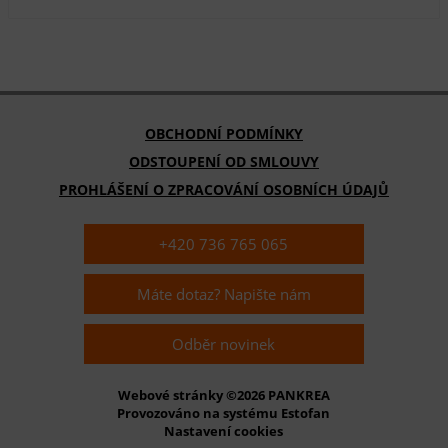
OBCHODNÍ PODMÍNKY
ODSTOUPENÍ OD SMLOUVY
PROHLÁŠENÍ O ZPRACOVÁNÍ OSOBNÍCH ÚDAJŮ
+420 736 765 065
Máte dotaz? Napište nám
Odběr novinek
Webové stránky ©2026 PANKREA
Provozováno na systému Estofan
Nastavení cookies