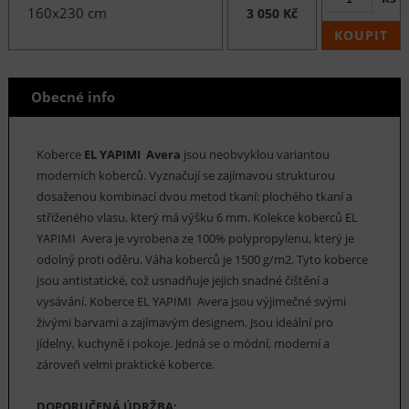
160x230 cm
3 050 Kč
KOUPIT
Obecné info
Koberce
EL YAPIMI Avera
jsou neobvyklou variantou
moderních koberců. Vyznačují se zajímavou strukturou
dosaženou kombinací dvou metod tkaní: plochého tkaní a
střiženého vlasu, který má výšku 6 mm. Kolekce koberců EL
YAPIMI Avera je vyrobena ze 100% polypropylenu, který je
odolný proti oděru. Váha koberců je 1500 g/m2. Tyto koberce
jsou antistatické, což usnadňuje jejich snadné čištění a
vysávání. Koberce EL YAPIMI Avera jsou výjimečné svými
živými barvami a zajímavým designem. Jsou ideální pro
jídelny, kuchyně i pokoje. Jedná se o módní, moderní a
zároveň velmi praktické koberce.
DOPORUČENÁ ÚDRŽBA: