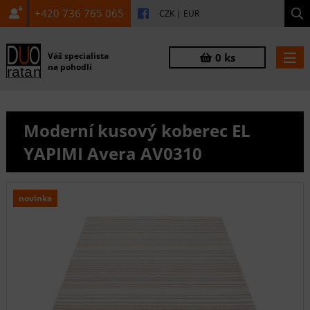
+420 736 765 065
CZK
|
EUR
Váš specialista
0 ks
na pohodlí
Moderní kusový koberec EL
YAPIMI Avera AV0310
novinka