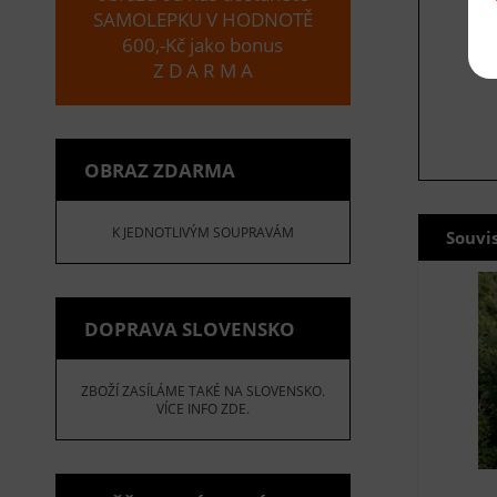
SAMOLEPKU V HODNOTĚ
600,-Kč jako bonus
Z D A R M A
OBRAZ ZDARMA
K JEDNOTLIVÝM SOUPRAVÁM
Souvi
DOPRAVA SLOVENSKO
ZBOŽÍ ZASÍLÁME TAKÉ NA SLOVENSKO.
VÍCE INFO ZDE.