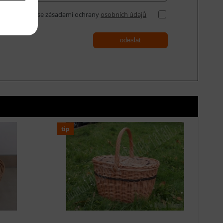
Souhlasím se zásadami ochrany
osobních údajů
odeslat
tip