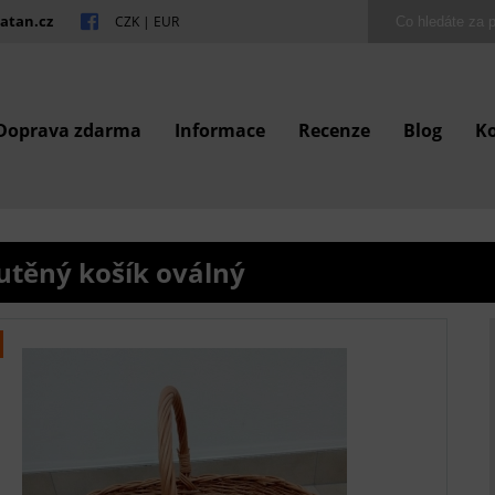
atan.cz
CZK
|
EUR
Doprava zdarma
Informace
Recenze
Blog
K
utěný košík oválný