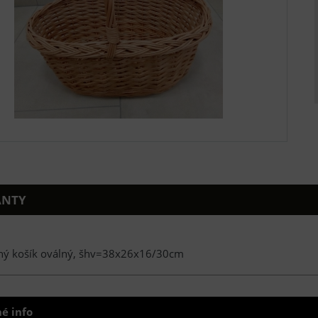
ANTY
ný košík oválný, šhv=38x26x16/30cm
é info