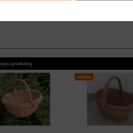
sející produkty
novinka