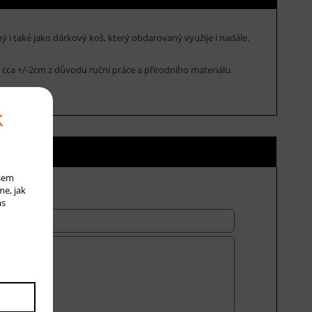
 i také jako dárkový koš, který obdarovaný využije i nadále.
cca +/-2cm z důvodu ruční práce a přírodního materiálu.
k
ní ceny
ašem
me, jak
ás