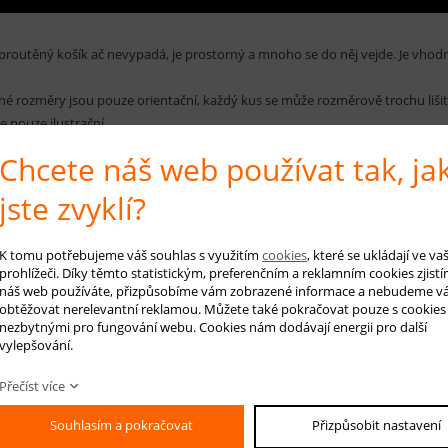
proutěný košík ač nevypadá, je prostorný a mnoho se do něj vejde. Je vhodný
é rozměry jsou pouze orientační, každý kus se může rozměrově trochu lišit 
e pouze ilustrační.
Chcete náš web používat tak, ja
jste zvyklí?
 na produkt
Hlídá
K tomu potřebujeme váš souhlas s využitím
cookies
, které se ukládají ve v
prohlížeči. Díky těmto statistickým, preferenčním a reklamním cookies zjistí
náš web používáte, přizpůsobíme vám zobrazené informace a nebudeme v
obtěžovat nerelevantní reklamou. Můžete také pokračovat pouze s cookies
-mail *
nezbytnými pro fungování webu. Cookies nám dodávají energii pro další
vylepšování.
áš dotaz
Přečíst více
Souhlasím a pokračovat
Přizpůsobit nastavení