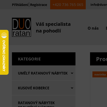
+420 736 765 065
Přihlášení
Registrace
info@duor
Váš specialista
O nás
na pohodlí
Pro
KATEGORIE
UMĚLÝ RATANOVÝ NÁBYTEK
novinka
KUSOVÉ KOBERCE
RATANOVÝ NÁBYTEK