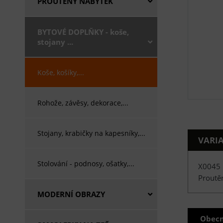
PROUTĚNÝ NÁBYTEK
BYTOVÉ DOPLŇKY - koše,
stojany ...
Koše, košíky,...
Rohože, závěsy, dekorace,...
Stojany, krabičky na kapesníky,...
VARI
Stolování - podnosy, ošatky,...
X0045
Proutě
MODERNÍ OBRAZY
Obecn