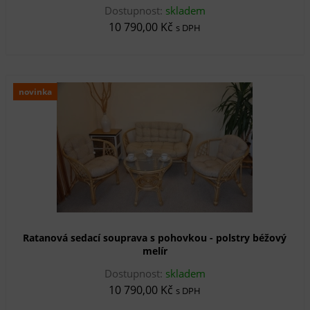
Dostupnost:
skladem
10 790,00 Kč
s DPH
novinka
Ratanová sedací souprava s pohovkou - polstry béžový
melír
Dostupnost:
skladem
10 790,00 Kč
s DPH