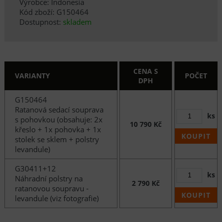
Výrobce: Indonesia
Kód zboží: G150464
Dostupnost:
skladem
CENA S
VARIANTY
POČET
DPH
G150464
Ratanová sedací souprava
ks
s pohovkou (obsahuje: 2x
10 790 Kč
křeslo + 1x pohovka + 1x
KOUPIT
stolek se sklem + polstry
levandule)
G30411+12
ks
Náhradní polstry na
2 790 Kč
ratanovou soupravu -
KOUPIT
levandule (viz fotografie)