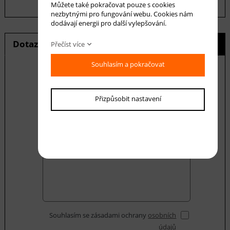
Můžete také pokračovat pouze s cookies
nezbytnými pro fungování webu. Cookies nám
dodávají energii pro další vylepšování.
Dotaz na produkt
Hlídání ceny
Přečíst více
Souhlasím a pokračovat
E-mail *
Přizpůsobit nastavení
Váš dotaz
Souhlasím se zásadami ochrany
osobních
údajů