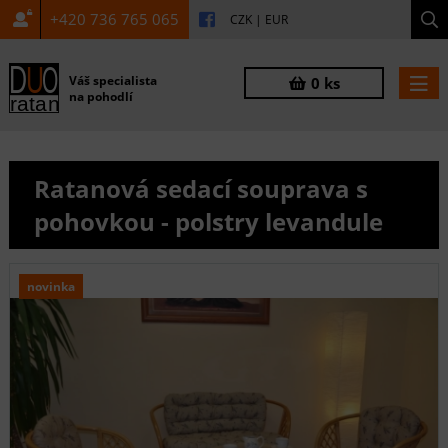
+420 736 765 065
CZK
|
EUR
Váš specialista
0 ks
na pohodlí
Ratanová sedací souprava s
pohovkou - polstry levandule
novinka