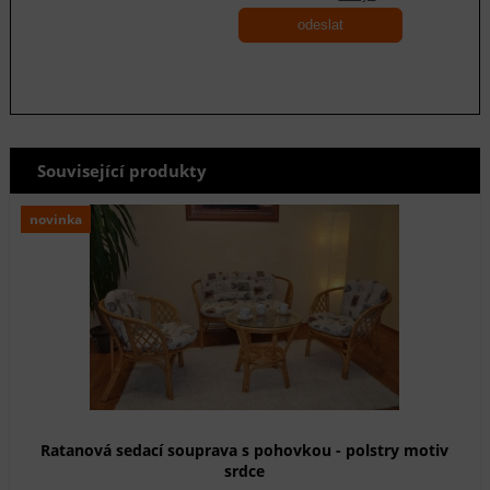
odeslat
Související produkty
novinka
Ratanová sedací souprava s pohovkou - polstry motiv
srdce