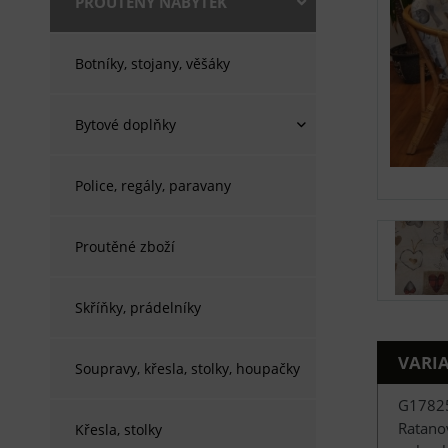
PROUTĚNÝ NÁBYTEK
Botníky, stojany, věšáky
Bytové doplňky
Police, regály, paravany
Proutěné zboží
Skříňky, prádelníky
VARI
Soupravy, křesla, stolky, houpačky
G1782
Ratano
Křesla, stolky