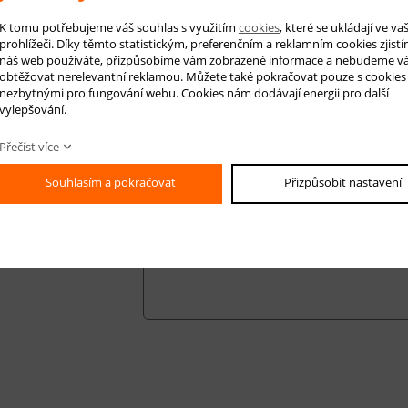
 si je objednat na této stránce.
K tomu potřebujeme váš souhlas s využitím
cookies
, které se ukládají ve v
prohlížeči. Díky těmto statistickým, preferenčním a reklamním cookies zjistí
náš web používáte, přizpůsobíme vám zobrazené informace a nebudeme v
obtěžovat nerelevantní reklamou. Můžete také pokračovat pouze s cookies
nezbytnými pro fungování webu. Cookies nám dodávají energii pro další
 na produkt
Hlídá
vylepšování.
Přečíst více
Souhlasím a pokračovat
Přizpůsobit nastavení
-mail *
áš dotaz