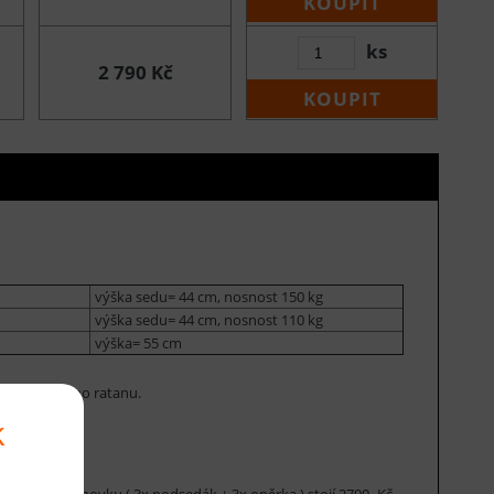
KOUPIT
ks
2 790 Kč
KOUPIT
výška sedu= 44 cm, nosnost 150 kg
výška sedu= 44 cm, nosnost 110 kg
výška= 55 cm
m z přírodního ratanu.
k
 křesla a pohovku ( 3x podsedák + 3x opěrka ) stojí 2790,-Kč.