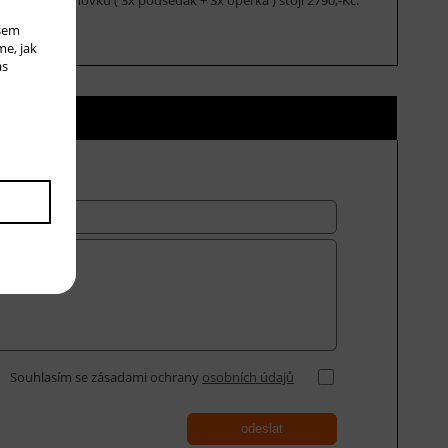
ašem
me, jak
ás
ní ceny
Souhlasím se zásadami ochrany
osobních údajů
odeslat