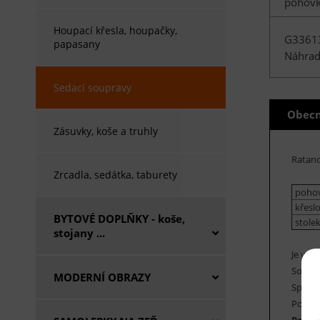
pohovka
Houpací křesla, houpačky,
G3361
papasany
Náhradn
Sedací soupravy
Obecn
Zásuvky, koše a truhly
Ratano
Zrcadla, sedátka, taburety
pohov
křeslo
BYTOVÉ DOPLŇKY - koše,
stolek
stojany ...
Je vyr
Součás
MODERNÍ OBRAZY
Spoje 
Polstry
Polst