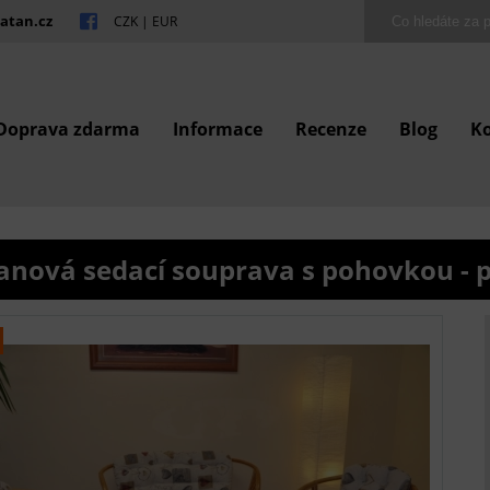
atan.cz
CZK
|
EUR
Doprava zdarma
Informace
Recenze
Blog
K
anová sedací souprava s pohovkou - p