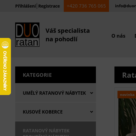
+420 736 765 065
Přihlášení
Registrace
info@duor
Váš specialista
O nás
na pohodlí
Rat
KATEGORIE
UMĚLÝ RATANOVÝ NÁBYTEK
novinka
KUSOVÉ KOBERCE
RATANOVÝ NÁBYTEK