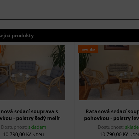
sející produkty
novinka
nová sedací souprava s
Ratanová sedací soup
kou - polstry šedý melír
pohovkou - polstry le
Dostupnost:
skladem
Dostupnost:
sklad
10 790,00 Kč
10 790,00 Kč
s DPH
s DP