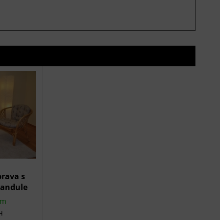
rava s
vandule
em
H