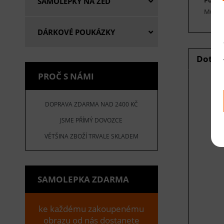
SAMOLEPKY NA ZEĎ
Můžete
DÁRKOVÉ POUKÁZKY
Dotaz
PROČ S NÁMI
DOPRAVA ZDARMA NAD 2400 KČ
E
JSME PŘÍMÝ DOVOZCE
V
VĚTŠINA ZBOŽÍ TRVALE SKLADEM
SAMOLEPKA ZDARMA
ke každému zakoupenému
obrazu od nás dostanete