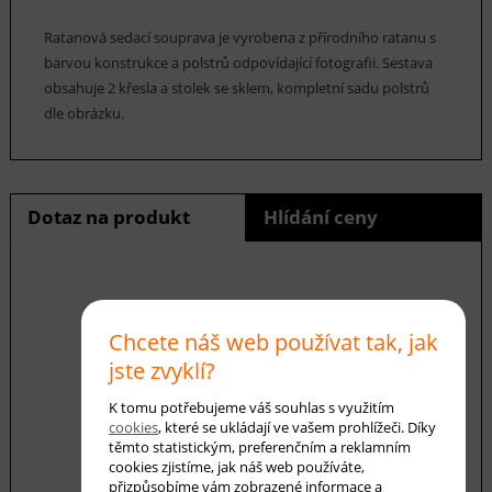
Ratanová sedací souprava je vyrobena z přírodního ratanu s
barvou konstrukce a polstrů odpovídající fotografii. Sestava
obsahuje 2 křesla a stolek se sklem, kompletní sadu polstrů
dle obrázku.
Dotaz na produkt
Hlídání ceny
E-mail *
Chcete náš web používat tak, jak
jste zvyklí?
K tomu potřebujeme váš souhlas s využitím
Váš dotaz
cookies
, které se ukládají ve vašem prohlížeči. Díky
těmto statistickým, preferenčním a reklamním
cookies zjistíme, jak náš web používáte,
přizpůsobíme vám zobrazené informace a