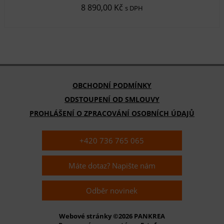
8 890,00 Kč
s DPH
OBCHODNÍ PODMÍNKY
ODSTOUPENÍ OD SMLOUVY
PROHLÁŠENÍ O ZPRACOVÁNÍ OSOBNÍCH ÚDAJŮ
+420 736 765 065
Máte dotaz? Napište nám
Odběr novinek
Webové stránky ©2026 PANKREA