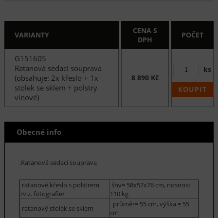
CENA S
VARIANTY
POČET
DPH
G151605
Ratanová sedací souprava
ks
(obsahuje: 2x křeslo + 1x
8 890 Kč
stolek se sklem + polstry
KOUPIT
vínové)
Obecné info
,Ratanová sedací souprava
ratanové křeslo s polstrem
šhv= 58x57x76 cm, nosnost
/viz. fotografie/
110 kg
průměr= 55 cm, výška = 55
ratanový stolek se sklem
cm