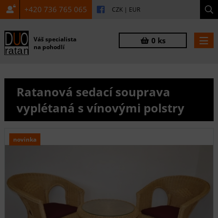
+420 736 765 065
CZK
|
EUR
Váš specialista
0 ks
na pohodlí
Ratanová sedací souprava
vyplétaná s vínovými polstry
novinka