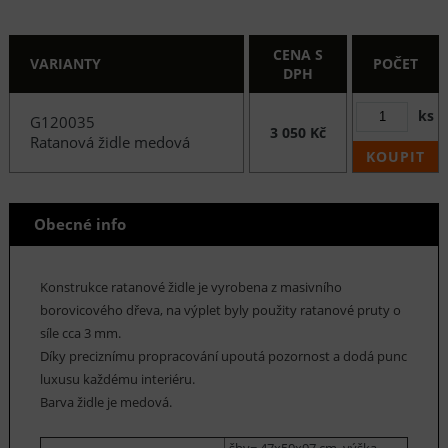
CENA S
VARIANTY
POČET
DPH
ks
G120035
3 050 Kč
Ratanová židle medová
KOUPIT
Obecné info
Konstrukce ratanové židle je vyrobena z masivního
borovicového dřeva, na výplet byly použity ratanové pruty o
síle cca 3 mm.
Díky preciznímu propracování upoutá pozornost a dodá punc
luxusu každému interiéru.
Barva židle je medová.
šhv= 47x50x97 cm, výška