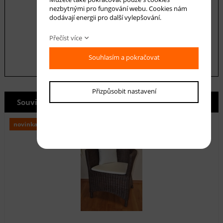
nezbytnými pro fungování webu. Cookies nám
Souhlasím se zásadami ochrany
osobních
dodávají energii pro další vylepšování.
údajů
odeslat
Přečíst více
Souhlasím a pokračovat
Přizpůsobit nastavení
Související produkty
novinka