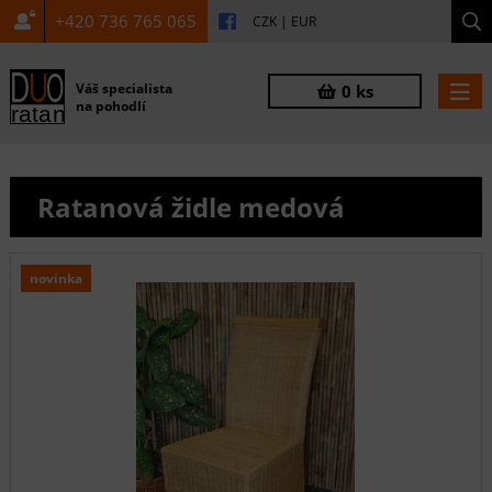
+420 736 765 065
CZK
|
EUR
Váš specialista
0 ks
na pohodlí
Ratanová židle medová
novinka