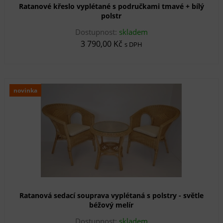
Ratanové křeslo vyplétané s područkami tmavé + bílý
polstr
Dostupnost:
skladem
3 790,00 Kč
s DPH
novinka
Ratanová sedací souprava vyplétaná s polstry - světle
béžový melír
Dostupnost:
skladem