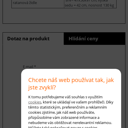
ratanová židle
sedu = 42 cm, nosnost 130 kg
Dotaz na produkt
Hlídání ceny
E-mail *
Chcete náš web používat tak, jak
jste zvyklí?
Váš dotaz
K tomu potřebujeme váš souhlas s využitím
cookies
, které se ukládají ve vašem prohlížeči. Díky
těmto statistickým, preferenčním a reklamním
cookies zjistíme, jak náš web používáte,
přizpůsobíme vám zobrazené informace a
nebudeme vás obtěžovat nerelevantní reklamou.
Můžete také pokračovat pouze s cookies