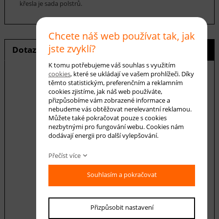
křesla je sada polstrů.
Chcete náš web používat tak, jak
jste zvyklí?
Dotaz na produkt
Hlídání ceny
K tomu potřebujeme váš souhlas s využitím
cookies
, které se ukládají ve vašem prohlížeči. Díky
těmto statistickým, preferenčním a reklamním
cookies zjistíme, jak náš web používáte,
E-mail *
přizpůsobíme vám zobrazené informace a
nebudeme vás obtěžovat nerelevantní reklamou.
Můžete také pokračovat pouze s cookies
nezbytnými pro fungování webu. Cookies nám
Váš dotaz
dodávají energii pro další vylepšování.
Přečíst více
Souhlasím a pokračovat
Přizpůsobit nastavení
Souhlasím se zásadami ochrany
osobních