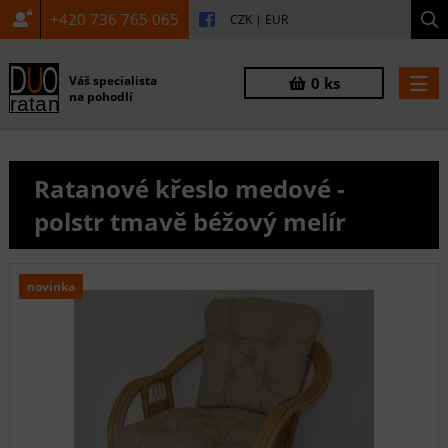
+420 736 765 065
CZK
|
EUR
Váš specialista
0 ks
na pohodlí
Ratanové křeslo medové -
polstr tmavě béžový melír
novinka