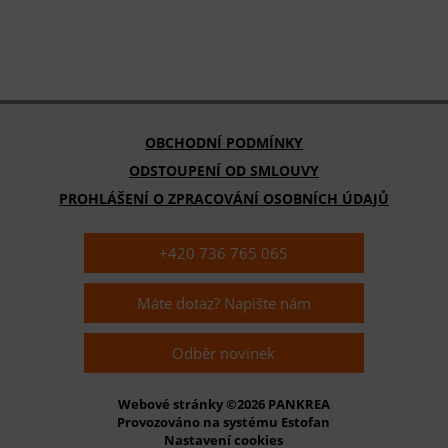
OBCHODNÍ PODMÍNKY
ODSTOUPENÍ OD SMLOUVY
PROHLÁŠENÍ O ZPRACOVÁNÍ OSOBNÍCH ÚDAJŮ
+420 736 765 065
Máte dotaz? Napište nám
Odběr novinek
Webové stránky ©2026 PANKREA
Provozováno na systému Estofan
Nastavení cookies