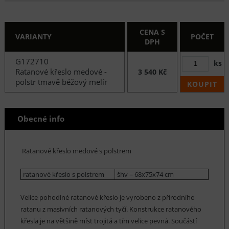
CENA S
VARIANTY
POČET
DPH
G172710
ks
Ratanové křeslo medové -
3 540 Kč
polstr tmavě béžový melír
KOUPIT
Obecné info
Ratanové křeslo medové s polstrem
ratanové křeslo s polstrem
šhv = 68x75x74 cm
Velice pohodlné ratanové křeslo je vyrobeno z přírodního
ratanu z masivních ratanových tyčí. Konstrukce ratanového
křesla je na většině míst trojitá a tím velice pevná. Součástí