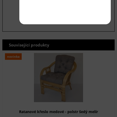
údajů
odeslat
Související produkty
novinka
Ratanové křeslo medové - polstr šedý melír