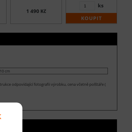
ks
1 490 Kč
KOUPIT
10 cm
ukce odpovídající fotografii výrobku, cena včetně polštáře (
k
ní ceny