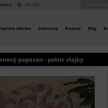
atan.cz
CZK
|
EUR
Doprava zdarma
Informace
Recenze
Blog
K
anový papasan - polstr vlajky