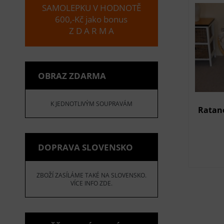
SAMOLEPKU V HODNOTĚ
600,-Kč jako bonus
Z D A R M A
OBRAZ ZDARMA
K JEDNOTLIVÝM SOUPRAVÁM
Ratano
DOPRAVA SLOVENSKO
ZBOŽÍ ZASÍLÁME TAKÉ NA SLOVENSKO.
VÍCE INFO ZDE.