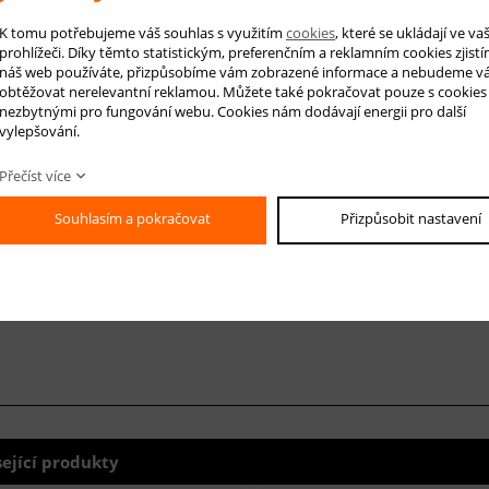
K tomu potřebujeme váš souhlas s využitím
cookies
, které se ukládají ve v
prohlížeči. Díky těmto statistickým, preferenčním a reklamním cookies zjistí
náš web používáte, přizpůsobíme vám zobrazené informace a nebudeme v
-mail *
obtěžovat nerelevantní reklamou. Můžete také pokračovat pouze s cookies
nezbytnými pro fungování webu. Cookies nám dodávají energii pro další
áš dotaz
vylepšování.
Přečíst více
Souhlasím a pokračovat
Přizpůsobit nastavení
sející produkty