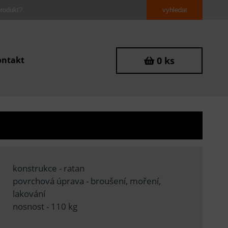
ontakt
0 ks
konstrukce - ratan
povrchová úprava - broušení, moření,
lakování
nosnost - 110 kg