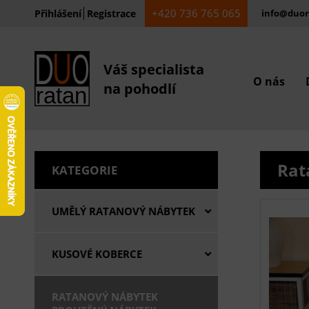
+420 736 765 065
Přihlášení
Registrace
info@duor
Váš specialista
O nás
na pohodlí
Rat
KATEGORIE
UMĚLÝ RATANOVÝ NÁBYTEK
KUSOVÉ KOBERCE
RATANOVÝ NÁBYTEK