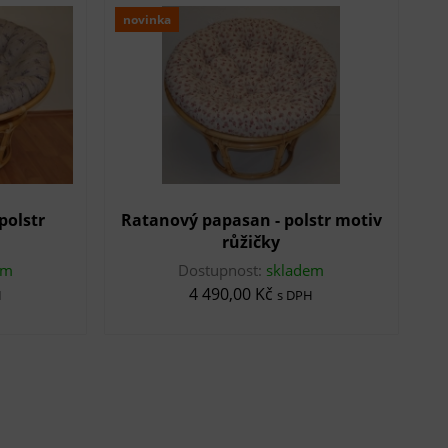
novinka
polstr
Ratanový papasan - polstr motiv
růžičky
em
Dostupnost:
skladem
4 490,00 Kč
H
s DPH