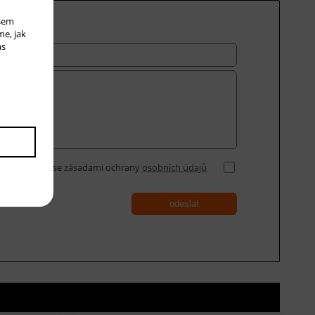
ašem
me, jak
ás
Souhlasím se zásadami ochrany
osobních údajů
odeslat