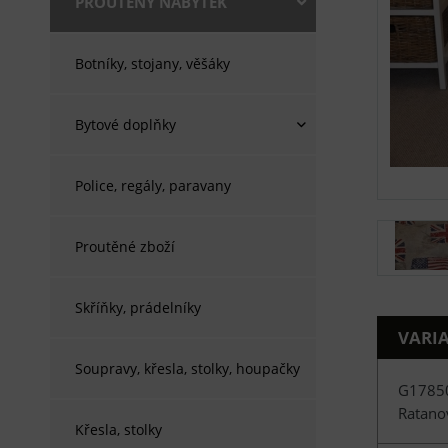
PROUTĚNÝ NÁBYTEK
Botníky, stojany, věšáky
Bytové doplňky
Police, regály, paravany
Proutěné zboží
Skříňky, prádelníky
VARI
Soupravy, křesla, stolky, houpačky
G1785
Ratano
Křesla, stolky