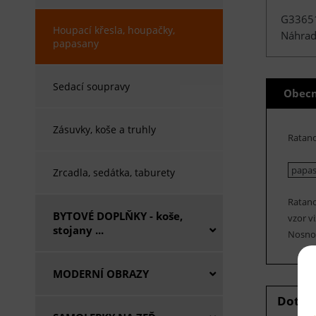
G3365
Houpací křesla, houpačky,
Náhrad
papasany
Sedací soupravy
Obecn
Zásuvky, koše a truhly
Ratan
papasa
Zrcadla, sedátka, taburety
Ratano
BYTOVÉ DOPLŇKY - koše,
vzor vi
stojany ...
Nosnos
MODERNÍ OBRAZY
Dotaz