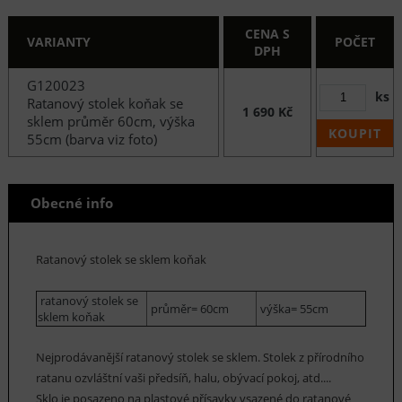
CENA S
VARIANTY
POČET
DPH
G120023
ks
Ratanový stolek koňak se
1 690 Kč
sklem průměr 60cm, výška
KOUPIT
55cm (barva viz foto)
Obecné info
Ratanový stolek se sklem koňak
ratanový stolek se
průměr= 60cm
výška= 55cm
sklem koňak
Nejprodávanější ratanový stolek se sklem. Stolek z přírodního
ratanu ozvláštní vaši předsíň, halu, obývací pokoj, atd....
Sklo je posazeno na plastové přísavky vsazené do ratanové