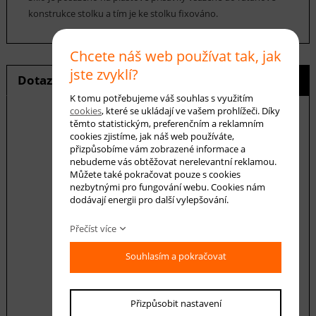
konstrukce stolku a tím je ke stolku fixováno.
Chcete náš web používat tak, jak
jste zvyklí?
Dotaz na produkt
Hlídání ceny
K tomu potřebujeme váš souhlas s využitím
cookies
, které se ukládají ve vašem prohlížeči. Díky
těmto statistickým, preferenčním a reklamním
cookies zjistíme, jak náš web používáte,
přizpůsobíme vám zobrazené informace a
E-mail *
nebudeme vás obtěžovat nerelevantní reklamou.
Můžete také pokračovat pouze s cookies
nezbytnými pro fungování webu. Cookies nám
dodávají energii pro další vylepšování.
Váš dotaz
Přečíst více
Souhlasím a pokračovat
Přizpůsobit nastavení
Souhlasím se zásadami ochrany
osobních