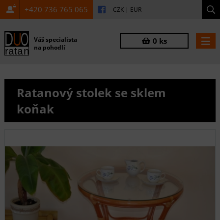
+420 736 765 065
CZK
|
EUR
Váš specialista
0 ks
na pohodlí
Ratanový stolek se sklem
koňak