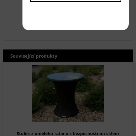
údajů
odeslat
Související produkty
Stolek z umělého ratanu s bezpečnostním sklem