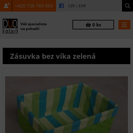
+420 736 765 065
CZK
|
EUR
Váš specialista
0 ks
na pohodlí
Zásuvka bez víka zelená