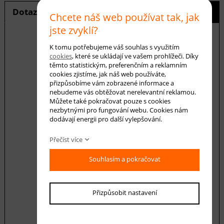
Dotaz na produkt
Hlídání ceny
Chcete náš web používat tak, jak
jste zvyklí?
K tomu potřebujeme váš souhlas s využitím
cookies
, které se ukládají ve vašem prohlížeči. Díky
E-mail *
těmto statistickým, preferenčním a reklamním
cookies zjistíme, jak náš web používáte,
přizpůsobíme vám zobrazené informace a
nebudeme vás obtěžovat nerelevantní reklamou.
Váš dotaz
Můžete také pokračovat pouze s cookies
nezbytnými pro fungování webu. Cookies nám
dodávají energii pro další vylepšování.
Přečíst více
Souhlasím a pokračovat
Souhlasím se zásadami ochrany
osobních
údajů
Přizpůsobit nastavení
odeslat