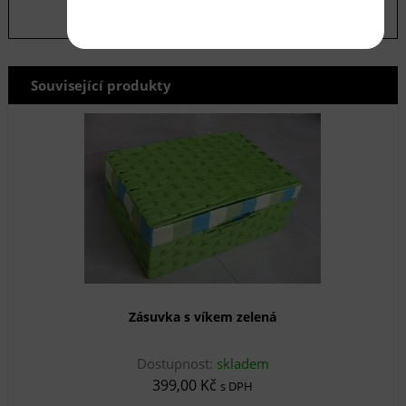
Související produkty
Zásuvka s víkem zelená
Dostupnost:
skladem
399,00 Kč
s DPH