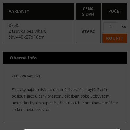
CENA
VARIANTY
POČET
S DPH
8zelC
ks
Zásuvka bez víka C,
319 Kč
šhv=40x27x16cm
KOUPIT
Obecné info
Zásuvka bez víka
Zásuvky najdou tisícero uplatnění ve vašem bytě. Skvěle
poslouží jako úložný prostor v dětském pokoji, obývacím
pokoji, kuchyni, koupelně, předsíni, atd... Kombinovat můžete
s víkem nebo bez víka.