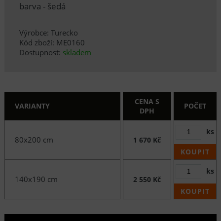
barva - šedá
Výrobce: Turecko
Kód zboží: ME0160
Dostupnost:
skladem
CENA S
VARIANTY
POČET
DPH
ks
80x200 cm
1 670 Kč
KOUPIT
ks
140x190 cm
2 550 Kč
KOUPIT