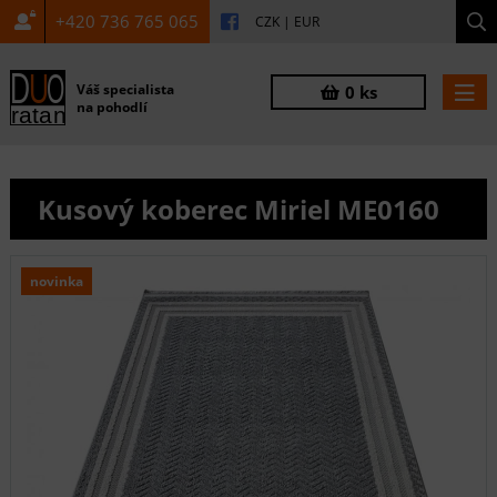
+420 736 765 065
CZK
|
EUR
Váš specialista
0 ks
na pohodlí
Kusový koberec Miriel ME0160
novinka