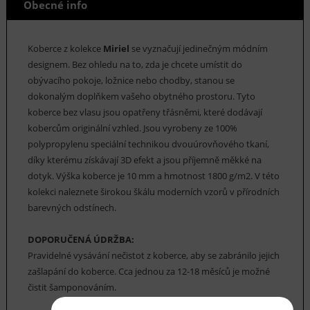
Obecné info
Koberce z kolekce
Miriel
se vyznačují jedinečným módním
designem. Bez ohledu na to, zda je chcete umístit do
obývacího pokoje, ložnice nebo chodby, stanou se
dokonalým doplňkem vašeho obytného prostoru. Tyto
koberce bez vlasu jsou opatřeny třásněmi, které dodávají
kobercům originální vzhled. Jsou vyrobeny ze 100%
polypropylenu speciální technikou dvouúrovňového tkaní,
díky kterému získávají 3D efekt a jsou příjemně měkké na
dotyk. Výška koberce je 10 mm a hmotnost 1800 g/m2. V této
kolekci naleznete širokou škálu moderních vzorů v přírodních
barevných odstínech.
DOPORUČENÁ ÚDRŽBA:
Pravidelné vysávání nečistot z koberce, aby se zabránilo jejich
zašlapání do koberce. Cca jednou za 12-18 měsíců je možné
čistit šamponováním.