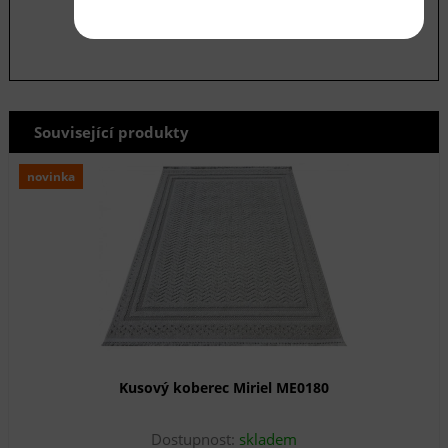
Související produkty
novinka
Kusový koberec Miriel ME0180
Dostupnost:
skladem