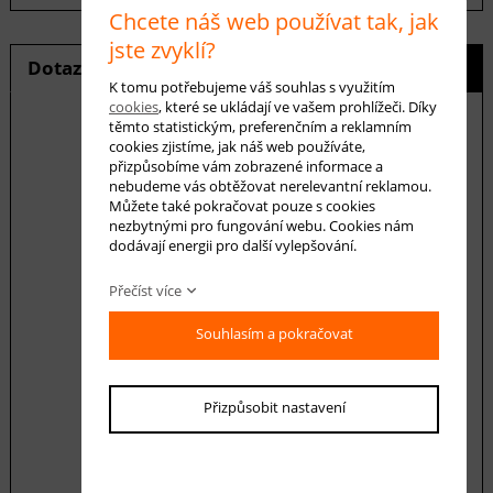
Chcete náš web používat tak, jak
jste zvyklí?
Dotaz na produkt
Hlídání ceny
K tomu potřebujeme váš souhlas s využitím
cookies
, které se ukládají ve vašem prohlížeči. Díky
těmto statistickým, preferenčním a reklamním
cookies zjistíme, jak náš web používáte,
přizpůsobíme vám zobrazené informace a
E-mail *
nebudeme vás obtěžovat nerelevantní reklamou.
Můžete také pokračovat pouze s cookies
nezbytnými pro fungování webu. Cookies nám
dodávají energii pro další vylepšování.
Váš dotaz
Přečíst více
Souhlasím a pokračovat
Přizpůsobit nastavení
Souhlasím se zásadami ochrany
osobních
údajů
odeslat